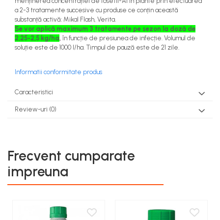
menținerea concentrației de fosetil-Al în plante prin efectuarea
a 2-3 tratamente succesive cu produse ce conțin această
substanță activă: Mikal Flash, Verita.
Se vor aplică maximum 3 tratamente pe sezon la doză de
2,25-2,5 kg/ha
,
în funcție de presiunea de infecție. Volumul de
soluție este de 1000 l/ha. Timpul de pauză este de 21 zile.
Informatii conformitate produs
Caracteristici
Review-uri
(0)
Frecvent cumparate
impreuna