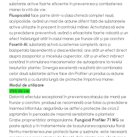
substanțe active foarte eficiente în prevenirea și combaterea
teascuri
Nivele laser si Telemetre
manei la vită de vie.
Nivele si masurare unghi
Fluopicolid
face parte dintr-o clasa chimică complet nouă,
acylpicolide, având un mod de acțiune diferit față de substanțele
Nivele, Echere si Compasuri
active utilizate în prezent în controlul mânei. Activitatea să este
Rulete
cu precădere preventivă, având o eficacitate foarte ridicată și un
efect îndelungat atât în cazul manei pe frunze cât și pe ciorchini.
Fosetil-Al
, substanță activă cu sistemie completă, acro și
bazipetala (ascendentă și descendența), are atât un efect direct
asupra zoosporilor și miceliului ciupercilor, cât și un efect indirect
constând în stimularea mecanismelor de autoapărare la nivelul
țesuturilor plantei. Sinergia excelență rezultată din combinația
celor două substanțe active face din Profiler un produs cu acțiune
completă și cu durata lungă de protecție împotriva manei.
Modul de utilizare
Viță de vie:
Datorită efectului excepțional în prevenirea atacului de mană pe
frunze și ciorchini, produsul se recomandă a se folosi cu precădere
înaintea înfloritului, asigurându-se astfel o protecție de circa 2
saptamâni în perioada de maximă sensibilitate a plantelor.
Grație proprietăților antisporulante,
Fungicid Profiler 71 WG
se
poate aplică și în tratamentele de la scuturarea capisonului floral.
Pentru menținerea unei protecții bune și susținute, este necesară