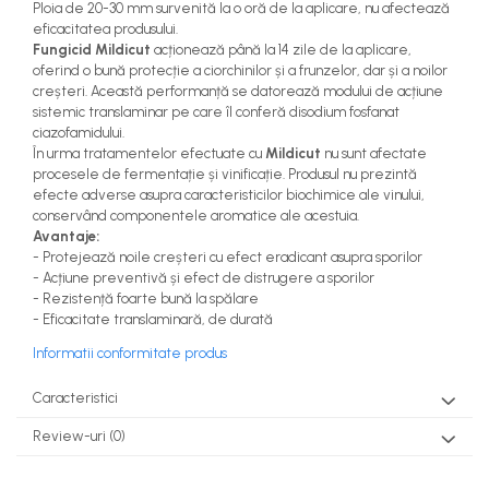
Ploia de 20-30 mm survenită la o oră de la aplicare, nu afectează
eficacitatea produsului.
Fungicid Mildicut
acționează până la 14 zile de la aplicare,
oferind o bună protecție a ciorchinilor și a frunzelor, dar și a noilor
creșteri. Această performanță se datorează modului de acțiune
sistemic translaminar pe care îl conferă disodium fosfanat
ciazofamidului.
În urma tratamentelor efectuate cu
Mildicut
nu sunt afectate
procesele de fermentație și vinificație. Produsul nu prezintă
efecte adverse asupra caracteristicilor biochimice ale vinului,
conservând componentele aromatice ale acestuia.
Avantaje:
- Protejează noile creșteri cu efect eradicant asupra sporilor
- Acțiune preventivă și efect de distrugere a sporilor
- Rezistență foarte bună la spălare
- Eficacitate translaminară, de durată
Informatii conformitate produs
Caracteristici
Review-uri
(0)