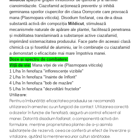
teascuri
cianoimidazole. Ciazofamid acționează preventiv și inhibă
Nivele laser si Telemetre
germinarea sporilor ciupercilor din clasa Oomycete care provoacă
Nivele si masurare unghi
mana (Plasmopara viticola). Disodium fosfanat, cea de-a doua
Nivele, Echere si Compasuri
substantă activă din compoziția
Mildicut
, stimulează
mecanismele naturale de apărare ale plantei, facilitează penetrarea
Rulete
și mobilitatea translaminară a substanșei active ciazafamid,
imprimând sistemacitatea produsului. Face parte din aceeasi clasă
chimică ca și fosetilul de aluminiu, iar în combinație cu ciazafamid
a demonstart o eficacitate mai mare împotriva manei.
Doze și spectru de combatere:
Viță de vie:
Mana viței de vie (Plasmopara viticola)
1 L/ha în fenofaza "inflorescențe vizibile"
2 L/ha în fenofaza "înainte de înflorit"
4 L/ha în fenofaza "bob de mazăre"
5 L/ha în fenofaza "dezvoltării fructelor"
Utilizare:
Pentru a îmbunătăți eficacitatea produsului se recomandă
utilizarea în amestec cu un fungicid de contact. Utilizarea corectă
a dozelor în funcție de fenofază, asigură un control eficient al
manei. Datorită disodium fosfanat, o componentă activă din
formulare, menține proprietatea plantei de a-și asimila
substanțele de rezervă, ceea ce conferă un efect de înverzire și
vitalizare, ajutând la menținerea unor culturi sănătoase.