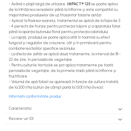
- Având o plajă largă de utilizare,
IMPACT® 125
se poate aplica
de la înfrăţirea cerealelor până la înflorire şi este compatibil cu
majoritatea produselor de uz fitosanitar folosite astăzi.
- Aplicat la floarea-soarelui, tratamentul se aplică de la faza de 3
- 4 perechi de frunze pentru protecţia tulpinii şi a aparatului foliar,
până la apariţia butonului floral pentru protecţia calatidiului.
- La rapiţă, produsul se poate aplica atât în toamnă cu efect
fungicid şi regulator de creştere, cât şi în primăvară pentru
combaterea bolilor specifice sezonului.
- La sfecla de zahăr se aplică două tratamente, la interval de 18 -
22 de zile, în perioada de vegetaţie.
- Pentru culturile horticole se pot aplica tratamente pe toată
perioada de vegetaţie, de la primele stadii până la înflorire şi
fructificare.
- Volumul de apă folosit se ajustează în funcţie de cultura tratată,
de la 200 l/ha (culturi de câmp) pană la 1.500 l/ha (livezi).
Informatii conformitate produs
Caracteristici
Review-uri
(0)