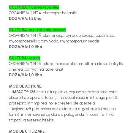
CULTURA: floarea-soarelui
ORGANISM ȚINTĂ: phomopsis helianthi
DOZA/HA: 1,5 l/ha
CULTURA: orz, triticale, secară
ORGANISM ȚINTĂ: blumeria sp., pyrenophora sp., puccinia sp.,
mycosphaerella graminicola, rhynchosporium secalis
DOZA/HA: 1,0 l/ha
CULTURA: rapiță
ORGANISM ȚINTĂ: sclerotinia sclerotiorum, alternaria sp., botrytis
cinerea (botryotinia fuckeliana)
DOZA/HA: 1,0 l/ha
MOD DE ACŢIUNE:
-
IMPACT® 125
este un fungicid cu acţiune sistemică care este
absorbit de aparatul foliar şi translocat rapid în întreaga plantă,
protejând în timp real noile creşteri ale acesteia.
- Acţionează prin inhibarea biosintezei ergosterolului necesar
formării membranei celulare a patogenului, în acest fel fiind
stopată creşterea hifelor.
MOD DE UTILIZARE: