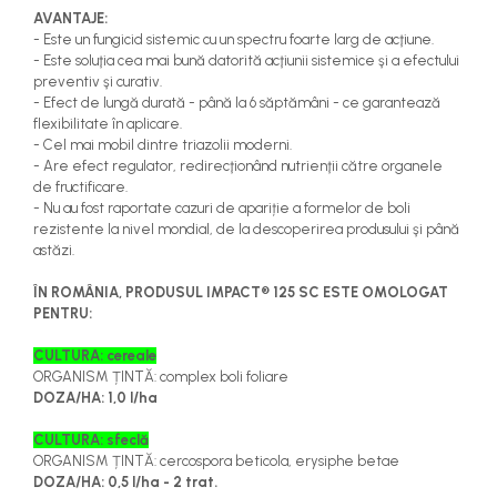
teascuri
AVANTAJE:
Nivele laser si Telemetre
- Este un fungicid sistemic cu un spectru foarte larg de acţiune.
Nivele si masurare unghi
- Este soluţia cea mai bună datorită acţiunii sistemice şi a efectului
preventiv şi curativ.
Nivele, Echere si Compasuri
- Efect de lungă durată - până la 6 săptămâni - ce garantează
Rulete
flexibilitate în aplicare.
- Cel mai mobil dintre triazolii moderni.
- Are efect regulator, redirecţionând nutrienţii către organele
de fructificare.
- Nu au fost raportate cazuri de apariție a formelor de boli
rezistente la nivel mondial, de la descoperirea produsului şi până
astăzi.
ÎN ROMÂNIA, PRODUSUL IMPACT® 125 SC ESTE OMOLOGAT
PENTRU:
CULTURA: cereale
ORGANISM ȚINTĂ: complex boli foliare
DOZA/HA: 1,0 l/ha
CULTURA: sfeclă
ORGANISM ȚINTĂ: cercospora beticola, erysiphe betae
DOZA/HA: 0,5 l/ha - 2 trat.