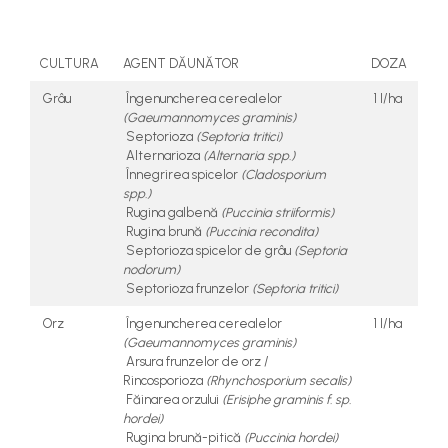
teascuri
Nivele laser si Telemetre
Nivele si masurare unghi
CULTURA
AGENT DĂUNĂTOR
DOZA
Nivele, Echere si Compasuri
Grâu
Îngenuncherea cerealelor
1 l/ha
Rulete
(Gaeumannomyces graminis)
Septorioza
(Septoria tritici)
Alternarioza
(Alternaria spp.)
Înnegrirea spicelor
(Cladosporium
spp.)
Rugina galbenă
(Puccinia striiformis)
Rugina brună
(Puccinia recondita)
Septorioza spicelor de grâu
(Septoria
nodorum)
Septorioza frunzelor
(Septoria tritici)
Orz
Îngenuncherea cerealelor
1 l/ha
(Gaeumannomyces graminis)
Arsura frunzelor de orz /
Rincosporioza
(Rhynchosporium secalis)
Făinarea orzului
(Erisiphe graminis f. sp.
hordei)
Rugina brună-pitică
(Puccinia hordei)