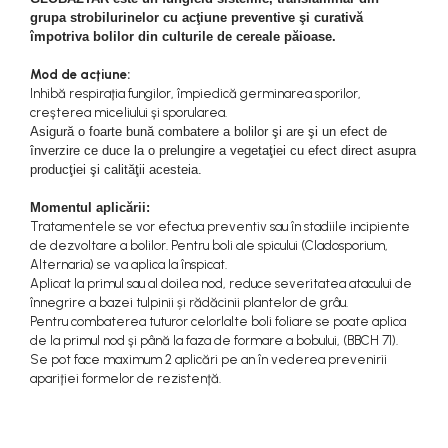
Plase gradina
Markere, seturi de trasat si
Surubelnite cu magazie
grupa strobilurinelor cu acţiune preventive şi curativă
creioane tamplarie
Cleme si prese
Bocanci
Pompe si motopompe
Surubelnite cu varf special
împotriva bolilor din culturile de cereale păioase.
Finisare lemn
Perii sarma
Branturi si sireturi
Surubelnite cu varf tip L
Pompe submersibile
Mod de acţiune:
Taiere lemn
Cizme
Surubelnite cu varf tip T
Scule modulare pentru aschiere
Motopompe si accesorii
Inhibă respiraţia fungilor, împiedică germinarea sporilor,
Zugravire
Genunchere
creşterea miceliului şi sporularea.
Surubelnite de precizie
Pompe
Scule monobloc pentru
Asigură o foarte bună combatere a bolilor şi are şi un efect de
Bidinele
Ghete
Surubelnite dinamometrice
aschiere
Sere si prelate
înverzire ce duce la o prelungire a vegetaţiei cu efect direct asupra
Pensule
Pantofi
Surubelnite individuale
producţiei şi calităţii acesteia.
Burghie din carbura
Sfori de gradina
Tapet si exterior
Saboti
Surubelnite izolate
Burghie HSS
Momentul aplicării:
Suflante
Trafaleti
Sandale
Surubelnite tester
Tratamentele se vor efectua preventiv sau în stadiile incipiente
Cutite dedicate pentru diferite masini
Sosete
Topoare
Surubelnite tip Z
de dezvoltare a bolilor. Pentru boli ale spicului (Cladosporium,
Cutite pentru strung
Alternaria) se va aplica la înspicat.
TIje de surubelnita
Trimmere Electrice
Freze din carbura
Aplicat la primul sau al doilea nod, reduce severitatea atacului de
Truse surubelnite de precizie
înnegrire a bazei tulpinii și rădăcinii plantelor de grâu.
Freze HSS
Unelte de sapat
Taiere metal
Pentru combaterea tuturor celorlalte boli foliare se poate aplica
Freze pentru gravura
de la primul nod şi până la faza de formare a bobului, (BBCH 71).
Unelte pentru altoit
Truse si seturi de unelte
Freze pentru profilare
Se pot face maximum 2 aplicări pe an în vederea prevenirii
Unelte pentru plantare
apariţiei formelor de rezistenţă.
Seturi selectionate
Unelte de masurat
Unelte pentru vie
Cale plant paralele
Zdrobitoare, razatoare si
Dispozitive masurare