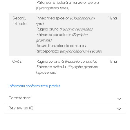
Pătarea reticulară a frunzelor de orz
(Pyrenophora teres)
Secară,
Înnegrirea spicelor
(Cladosporium
1 l/ha
Triticale
spp
.)
Rugina brună
(Puccinia recondita)
Făinarea cerealelor
(Erysiphe
graminis)
Arsura frunzelor de cereale /
Rincosporioza
(Rhynchosporium secalis)
Ovăz
Rugina coronată
(Puccinia coronata)
1 l/ha
Făinarea ovăzului
(Erysiphe graminis
f.sp.avenae)
Informatii conformitate produs
Caracteristici
Review-uri
(0)