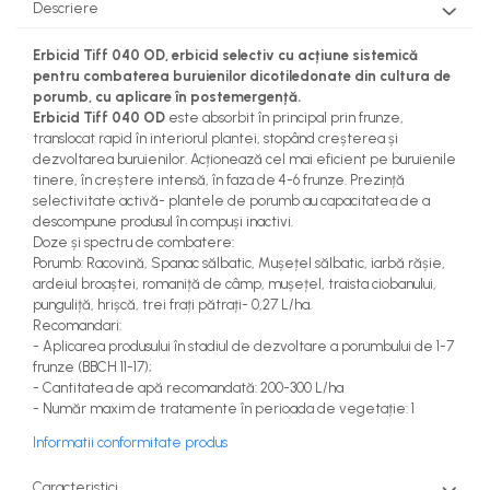
Descriere
teascuri
Nivele laser si Telemetre
Nivele si masurare unghi
Erbicid Tiff 040 OD, erbicid selectiv cu acțiune sistemică
pentru combaterea buruienilor dicotiledonate din cultura de
Nivele, Echere si Compasuri
porumb, cu aplicare în postemergență.
Rulete
Erbicid Tiff 040 OD
este absorbit în principal prin frunze,
translocat rapid în interiorul plantei, stopând creșterea și
dezvoltarea buruienilor. Acționează cel mai eficient pe buruienile
tinere, în creștere intensă, în faza de 4-6 frunze. Prezință
selectivitate activă- plantele de porumb au capacitatea de a
descompune produsul în compuși inactivi.
Doze și spectru de combatere:
Porumb: Racovină, Spanac sălbatic, Mușețel sălbatic, iarbă rășie,
ardeiul broaștei, romaniță de câmp, mușețel, traista ciobanului,
punguliță, hrișcă, trei frați pătrați- 0,27 L/ha.
Recomandari:
- Aplicarea produsului în stadiul de dezvoltare a porumbului de 1-7
frunze (BBCH 11-17);
- Cantitatea de apă recomandată: 200-300 L/ha
- Număr maxim de tratamente în perioada de vegetație: 1
Informatii conformitate produs
Caracteristici