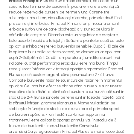
Erbicid Principal Plus
este un erbicid complet, ce acoperă un
teascuri
spectru foarte mare de buruieni. În plus, are marele avantaj că
Nivele laser si Telemetre
reduce rezervă de buruieni pe termen lung. Conține trei
Nivele si masurare unghi
substanțe: rimsulfuron, nicosulfuron și dicamba, primele două fiind
Nivele, Echere si Compasuri
prezente și în erbicidul Principal. Rimsulfuron și nicosulfuron sunt
erbicide sulfonilureice care blochează diviziunea celulară în
Rulete
vârfurile de creștere. Dicamba este un regulator de creștere.
Este absorbit rapid de foliajul și rădăcinile plantelor după ce este
aplicat, și inhibă creșterea buruienilor sensibile. După 3 -10 zile de
la aplicare buruienile se decolorează, se clorozeza iar apoi mor
după 2-3 săptămâni. Cu cât temperatura și umiditatea sunt mai
ridicate, cu atât performanța erbicidului este mai bună. Timpul
rece şi uscat întârzie activitatea și apariția simptomelor. Principal
Plus se aplică postemergent, când porumbul are 2 - 6 frunze.
Combate buruienile răsărite sau în curs de răsărire în momentul
aplicării. Cel mai bun efect se obține când buruienile sunt tinere:
începând de la răsărire până când buruienile cu frunză lată sunt în
stadiul de 2-4 frunze iar cele perene sunt în faza de rozetă, până
la sfârșitul înfrățirii gramineelor anuale. Momentul aplicării se
stabilește în funcție de stadiul de dezvoltare al primelor specii
de buruieni apărute: - la infestări cu Panicum spp primul
tratamentul este aplicat la apariţia primului val, în stadiul de 3
frunze ale buruienii - În cazul buruienilor Convolvulus
arvensis și Calystegia sepium, Principal Plus este mai eficace dacă