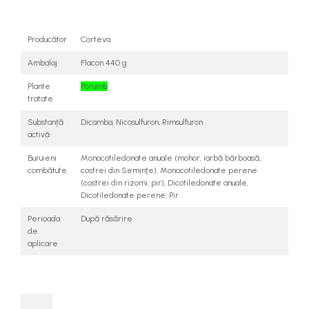
Producător
Corteva
Ambalaj
Flacon 440 g
Plante
Porumb
tratate
Substanță
Dicamba, Nicosulfuron, Rimsulfuron
activă
Buruieni
Monocotiledonate anuale (mohor, iarbă bărboasă,
combătute
costrei din Seminţe), Monocotiledonate perene
(costrei din rizomi, pir), Dicotiledonate anuale,
Dicotiledonate perene, Pir
Perioada
După răsărire
de
aplicare