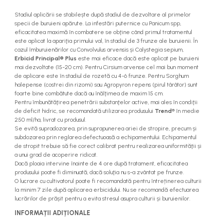
Stadiul aplicării se stabilește după stadiul de dezvoltare al primelor
specii de buruieni apărute. La infestări puternice cu Panicum spp,
eficacitatea maximă în combatere se obţine când primul tratamentul
este aplicat la apariţia primului val, în stadiul de 3 frunze ale buruienii. În
cazul îmburuienărilor cu Convolvulus arvensis și Calystegia sepium,
Erbicid Principal® Plus
este mai eficace dacă este aplicat pe buruieni
mai dezvoltate (15-20 cm). Pentru Cirsium arvense cel mai bun moment
de aplicare este în stadiul de rozetă cu 4-6 frunze. Pentru Sorghum
halepense (costrei din rizomi) sau Agropyron repens (pirul târâtor) sunt
foarte bine combătute dacă au înălţimea de maxim 15 cm.
Pentru îmbunătăţirea penetrării substanţelor active, mai ales în condiţii
de deficit hidric, se recomandată utilizarea produsului
Trend
® în medie
250 ml/ha, livrat cu produsul.
Se evită supradozarea, prin suprapunerea ariei de stropire, precum și
subdozarea prin reglarea defectuoasă a echipamentului. Echipamentul
de stropit trebuie să fie corect calibrat pentru realizarea uniformităţii și
a unui grad de acoperire ridicat.
Dacă ploaia intervine înainte de 4 ore după tratament, eficacitatea
produsului poate fi diminuată, dacă soluţia nu s-a zvântat pe frunze.
O lucrare cu cultivatorul poate fi recomandată pentru întreținerea culturii
la minim 7 zile după aplicarea erbicidului. Nu se recomandă efectuarea
lucrărilor de prășit pentru a evita stresul asupra culturii și buruienilor.
INFORMAȚII ADIȚIONALE