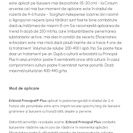
este aplicat pe buruieni mai dezvoltate (15-20 cm) - la Cirsium
arvense cel mai bun moment de aplicare este în stadiul de
rozetă de 4-6 frunze - Sorghum halepense (costrei din rizomi)
și Agropyron repens (pirul târâtor) sunt foarte bine combătute
dacă au înălţimea de maxim 15 cm Se recomandă aplicarea de
trend în doză de 250 ml/ha, care îmbunătăţeste penetrarea
substanţelor active, mai ales în condiţii de seceta. Eficacitatea
erbicidarii este mai mică dacă plouă înainte de a trece 4 ore de
la tratament. Volumul de soluţie: 200-400 l apă /ha. Se poate face
doar un tratament pe an. După o cultură erbicidată cu Principal
Plus în anul următor poate fi semănată orice altă cultură. În cazul
compromiterii culturii poate fi semănat numai porumb. Doză
maximă/cultură/an: 400-440 g/ha
Mod de aplicare
Erbicid Principal® Plus
aplicat în postemergenţă în stadiul de 2-6
frunze ale porumbului este activ împotriva unui spectru larg de buruieni
graminee şi buruieni cu frunză lată, anuale și perene.
Datorită activităţii reziduale scurte,
Erbicid Principal Plus
combate
buruienile răsărite sau în curs de răsărire în momentul aplicării.
Eficacitatea poate fi influenţată negativ de temperaturile ridicate,