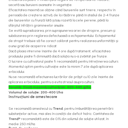
secetă sau buruieni avansate în vegetaţie.
Eficacitatea maximă se obţine când buruienile sunt tinere, respectiv în
perioada de creștere activă, de la răsărire până în stadiul de 2-4 frunze
ale buruienilor cu frunză lată și/sau rozetă la cele perene, până la
sfârșitul înfrățirii gramineelor anuale.
Se evită supradozarea, prin suprapunerea ariei de stropire, precum şi
subdozarea prin reglarea defectuoasă a echipamentului. Echipamentul
de stropit trebuie să fie corect calibrat pentru realizarea uniformităţii şi
a unui grad de acoperire ridicat.
Dacă ploaia intervine înainte de 4 ore după tratament, eficacitatea
produsului poate fi diminuată dacă soluţia nu s-a zvântat pe frunze.
O lucrare cu cultivatorul poate fi recomandată pentru întreţinerea culturii.
Momentul optim pentru cultivaţie este la minim 7 zile după aplicarea
erbicidului.
Nu se recomandă efectuarea lucrărilor de prăşit cu 10 zile înainte de
aplicarea erbicidului, pentru a evita stresul asupra culturii.
Porumb: Doză maximă/cultură/an: 400-440 g/ha
Volumul de soluţie: 200-400 l/ha
Instrucțiuni de amestecare
Se recomandă amestecul cu
Trend
, pentru îmbunătăţirea penetrării
substanţelor active, mai ales în condiţii de deficit hidric. Cantitatea de
Trend
® recomandată este de 0.1% din volumul de soluţie utilizat, în
medie 250 ml/ha.