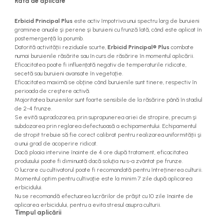
Rată de aplicare
Erbicid Principal Plus
este activ împotriva unui spectru larg de buruieni
graminee anuale şi perene şi buruieni cu frunză lată, când este aplicat în
postemergenţă la porumb.
Datorită activităţii reziduale scurte,
Erbicid Principal® Plus
combate
numai buruienile răsărite sau în curs de răsărire în momentul aplicării.
Eficacitatea poate fi influenţată negativ de temperaturile ridicate,
secetă sau buruieni avansate în vegetaţie.
Eficacitatea maximă se obţine când buruienile sunt tinere, respectiv în
perioada de creştere activă.
Majoritatea buruienilor sunt foarte sensibile de la răsărire până în stadiul
de 2-4 frunze.
Se evită supradozarea, prin suprapunerea ariei de stropire, precum şi
subdozarea prin reglarea defectuoasă a echipamentului. Echipamentul
de stropit trebuie să fie corect calibrat pentru realizarea uniformităţii şi
a unui grad de acoperire ridicat.
Dacă ploaia intervine înainte de 4 ore după tratament, eficacitatea
produsului poate fi diminuată dacă soluţia nu s-a zvântat pe frunze.
O lucrare cu cultivatorul poate fi recomandată pentru întreţinerea culturii.
Momentul optim pentru cultivaţie este la minim 7 zile după aplicarea
erbicidului.
Nu se recomandă efectuarea lucrărilor de prăşit cu 10 zile înainte de
aplicarea erbicidului, pentru a evita stresul asupra culturii.
Timpul aplicării