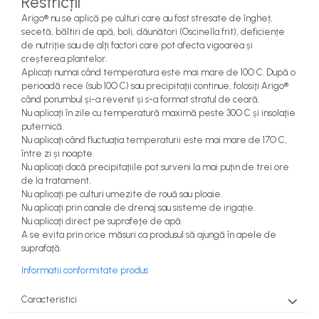
Restricții
Arigo® nu se aplică pe culturi care au fost stresate de îngheț,
secetă, băltiri de apă, boli, dăunători (Oscinella frit), deficiențe
de nutriţie sau de alţi factori care pot afecta vigoarea și
creșterea plantelor.
Aplicaţi numai când temperatura este mai mare de 10O C. După o
perioadă rece (sub 10O C) sau precipitaţii continue, folosiţi Arigo®
când porumbul și-a revenit și s-a format stratul de ceară.
Nu aplicaţi în zile cu temperatură maximă peste 30O C și insolaţie
puternică.
Nu aplicaţi când fluctuaţia temperaturii este mai mare de 17O C,
între zi și noapte.
Nu aplicaţi dacă precipitaţiile pot surveni la mai puţin de trei ore
de la tratament.
Nu aplicaţi pe culturi umezite de rouă sau ploaie.
Nu aplicaţi prin canale de drenaj sau sisteme de irigaţie.
Nu aplicaţi direct pe suprafeţe de apă.
A se evita prin orice măsuri ca produsul să ajungă în apele de
suprafaţă.
Informatii conformitate produs
Caracteristici