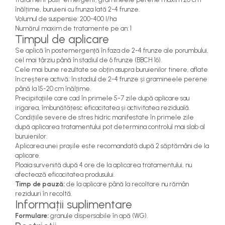
teascuri
înălțime, buruieni cu frunza lată 2-4 frunze.
Nivele laser si Telemetre
Volumul de suspensie: 200-400 l/ha
Nivele si masurare unghi
Numărul maxim de tratamente pe an: 1
Timpul de aplicare
Nivele, Echere si Compasuri
Se aplică în postemergenţă în faza de 2-4 frunze ale porumbului,
Rulete
cel mai târziu până în stadiul de 6 frunze (BBCH 16).
Cele mai bune rezultate se obţin asupra buruienilor tinere, aflate
în creștere activă; în stadiul de 2-4 frunze și gramineele perene
până la 15-20 cm înălţime.
Precipitaţiile care cad în primele 5-7 zile după aplicare sau
irigarea, îmbunătățesc eficacitatea și activitatea reziduală.
Condiţiile severe de stres hidric manifestate în primele zile
după aplicarea tratamentului pot determina controlul mai slab al
buruienilor.
Aplicarea unei prașile este recomandată după 2 săptămâni de la
aplicare.
Ploaia survenită după 4 ore de la aplicarea tratamentului, nu
afectează eficacitatea produsului.
Timp de pauză:
de la aplicare până la recoltare nu rămân
reziduuri în recoltă.
Informații suplimentare
Formulare:
granule dispersabile în apă (WG).