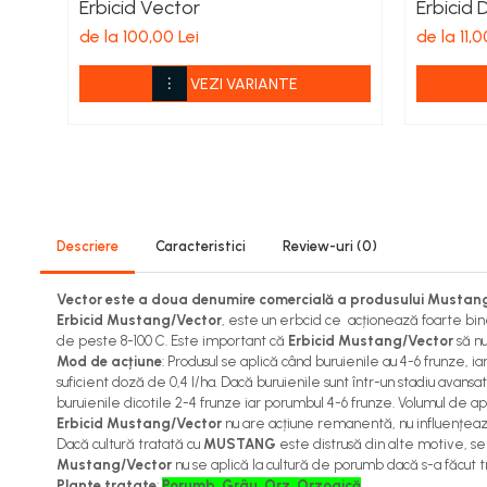
Erbicid Vector
Erbicid
Viță de vie
de la 100,00 Lei
de la 11,0
Cartofi
Legume
VEZI VARIANTE
Fungicide
Porumb
Floarea soarelui
Cereale păioase
Rapiță
Cartofi
Descriere
Caracteristici
Review-uri
(0)
Viță de vie
Livezi
Vector este a doua denumire comercială a produsului Mustan
Erbicid Mustang/Vector
, este un erbcid ce acționează foarte bi
Sfeclă
de peste 8-100 C. Este important că
Erbicid Mustang/Vector
să nu
Soia, Mazăre, Fasole
Mod de acțiune
: Produsul se aplică când buruienile au 4-6 frunze, ia
suficient doză de 0,4 l/ha. Dacă buruienile sunt într-un stadiu avan
Legume
buruienile dicotile 2-4 frunze iar porumbul 4-6 frunze. Volumul de ap
Insecticide
Erbicid Mustang/Vector
nu are acțiune remanentă, nu influențeaz
Dacă cultură tratată cu
MUSTANG
este distrusă din alte motive, s
Porumb
Mustang/Vector
nu se aplică la cultură de porumb dacă s-a făcut 
Floarea soarelui
Plante tratate
:
Porumb, Grâu, Orz, Orzoaică