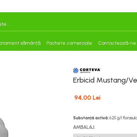
atament sămânță
Pachete comerciale
Contactează-ne
Erbicid Mustang/Ve
94,00 Lei
Substanță activă:
6.25 g/l florasu
AMBALAJ
: