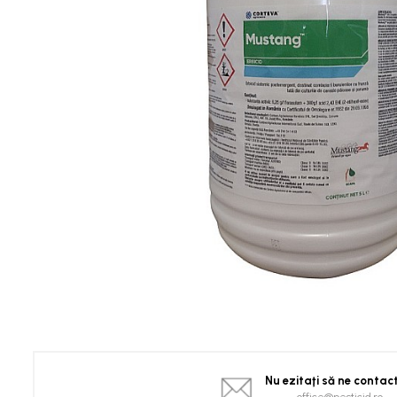
Spanac
Tomate
Vinete
Salate
Ardei
Brocoli și Conopidă
Castraveți
Ceapă
Dovleac și dovlecei
Pepeni
Semințe Hobby
Semințe hobby legume
Semințe hobby plante aromatice
Semințe hobby flori
Semințe semiprofesionale
Pepeni
Nu ezitaţi să ne contac
Rădăcinoase