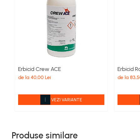
Îngrășăminte foliare gel
Îngrășăminte granulate
Îngrășăminte pentru flori
Îngrășăminte Gazon și Conifere
Regulatori de creștere
Vinificație
Antioxidanți / Stabilizatori
Erbicid Crew ACE
Erbicid R
Echipamente
de la 40,00 Lei
de la 83,5
Igienizare / Mentenanță
Limpezire
VEZI VARIANTE
Sulfitare must / vin
Drojdii Selecționate
Casă
Produse similare
Electrocasnice