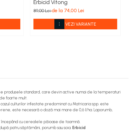
Erbicid Vitong
Erb
de la 74,00 Lei
de l
89,00 Lei
VEZI VARIANTE
 de produsele standard, care devin active numai de la temperaturi
cade foarte mult.
în cazul culturilor infestate predominat cu Matricaria spp. este
te perene, este necesară o doză mai mare de 0,6 l/ha. Laporumb,
ri începând cu cerealele păioase de toamnă.
 după patru săptămâni, porumb sau soia.
Erbicid