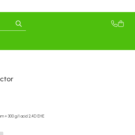
ctor
lam + 300 g/l acid 2,4D EHE