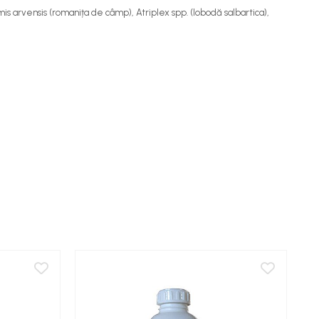
emis arvensis (romanița de câmp), Atriplex spp. (lobodă salbartica),