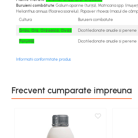
Cereale păioase
Buruieni combătute
: Galium aparine (turița), Matricaria spp. (mușe
Helianthus annuus (floarea soarelui), Papaver rhoeas (macul de câmp),
Rapiță
Cultura
Buruieni combatute
Soia, mazare, fasole
Sfeclă
Grau, Orz, Orzoaica, Ovaz
Dicotiledonate anuale si perene
Lucernă și plante furajere
Porumb
Dicotiledonate anuale si perene
Livezi
Viță de vie
Informatii conformitate produs
Cartofi
Legume
Adjuvanți
Acaricide
Frecvent cumparate impreuna
Dezinfectanți de sol
Îngrășăminte
Îngrășăminte lichide
Îngrășăminte foliare
hidrosolubile