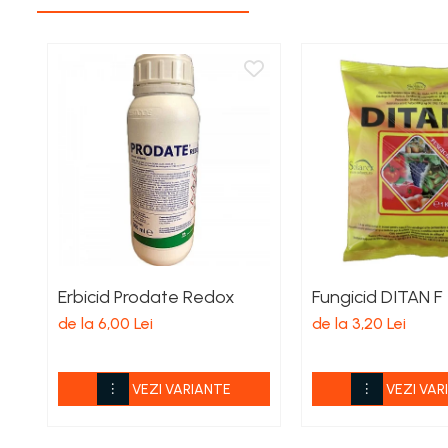
Aspiratoare si aparate de spalat
Plite si arzatoare
Masini de tocat si de carnati
Ventilatoare
Sanitare
Robineti
Baterii
Organizare
Incalzire, Climatizare Instalatii
Accesorii Gaz
Erbicid Prodate Redox
Fungicid DITAN F
Aeroterme si Convectori
Incalzire pe Lemne
de la 6,00 Lei
de la 3,20 Lei
Racorduri si Furtunuri Gaz
Electrice
VEZI VARIANTE
VEZI VAR
Cablu si prelungitoare
Echipamente iluminare