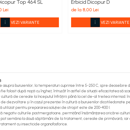
 Dicopur Top 464 SL
Erbicid Dicopur D
0 Lei
de la 8,00 Lei
VEZI VARIANTE
VEZI VARIANTE
g.
ne asupra buruienilor, la temperaturi cuprinse între 5-250 C, spre deosebire
 fie folosit după nopți cu îngheț, întrucât în astfel de situații eficacitatea să s
r cultură de cereale la începutul înfrățirii până la cel de-al treilea internod. 
sat de dezvoltare și în cazul prezenței în cultură a buruienilor dicotiledona
ă utilizat pentru prepararea soluției de stropit este de 200-400 l.
ă negativ culturile postmergatoare, permițând însămânţarea oricărei cultu
e pot semăna la două săptămâni de la tratament, cereale de primăvară, iar
tratament cu insecticide organofosforice.