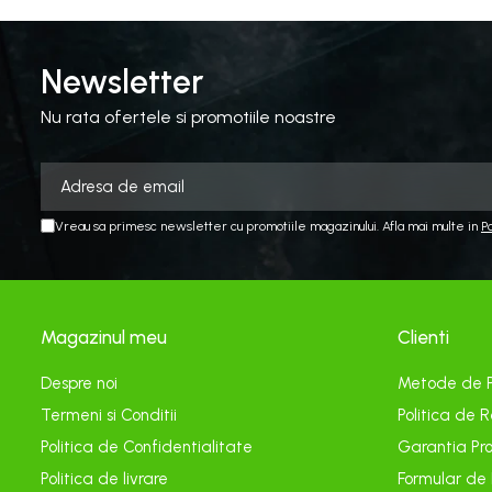
Echipamente electrice
Curatare
Newsletter
Camping
Gratare
Nu rata ofertele si promotiile noastre
Gratare de camping pe gaz
Accesorii
Panouri si Accesorii Solare
Vreau sa primesc newsletter cu promotiile magazinului. Afla mai multe in
P
Constructii
Abrazive
Accesorii Constructii
Magazinul meu
Clienti
Accesorii fixare si siguranta
Amestecare
Despre noi
Metode de 
Betoniere
Termeni si Conditii
Politica de R
Cancioage
Politica de Confidentialitate
Garantia Pro
Politica de livrare
Formular de
Ciocane demolatoare