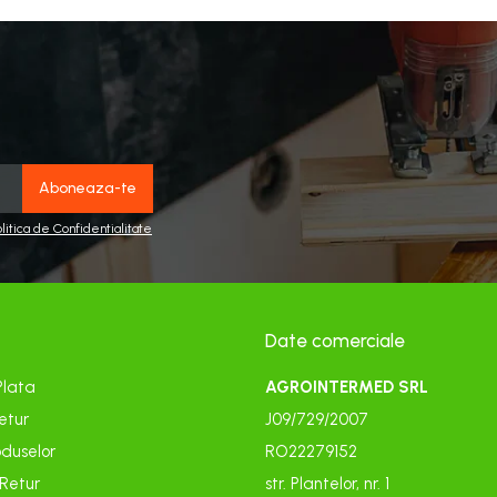
olitica de Confidentialitate
Date comerciale
Plata
AGROINTERMED SRL
etur
J09/729/2007
duselor
RO22279152
 Retur
str. Plantelor, nr. 1