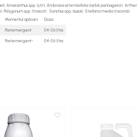
țel), Amaranthus spp. (știr), Ambrosia artemisiifolia (iarbă parloagelor), Arth
 Polygonum spp. (troscot), Sonchus spp. (susai), Stellaria media (rocoină).
Momentul aplicarii
Doza
Postemergent
0.4-0.6 l/ha
Postemergent-
0.4-0.6 l/ha