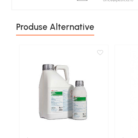
office@pesticid.ro
Porumb zaharat
Spanac
Fasole și mazăre
Produse Alternative
Semințe gazon
Plante furajere
Seminţe plante furajere
Pesticide
Erbicide
Porumb
Floarea Soarelui
Cereale păioase
Rapiță
Soia, Mazăre, Fasole
Sfeclă
Lucernă și plante furajere
Livezi