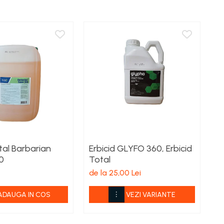
otal Barbarian
Erbicid GLYFO 360, Erbicid
Er
0
Total
S
de la 25,00 Lei
de
ADAUGA IN COS
VEZI VARIANTE