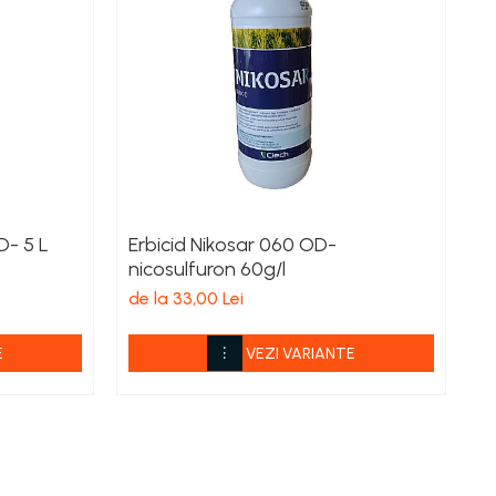
D- 5 L
Erbicid Nikosar 060 OD-
E
nicosulfuron 60g/l
de
de la 33,00 Lei
E
VEZI VARIANTE