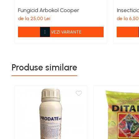
Aspiratoare si aparate de spalat
Fungicid Arbokol Cooper
Insectici
Plite si arzatoare
de la 25,00 Lei
de la 6,50
Masini de tocat si de carnati
Ventilatoare
VEZI VARIANTE
Sanitare
Robineti
Baterii
Organizare
Produse similare
Incalzire, Climatizare Instalatii
Accesorii Gaz
Aeroterme si Convectori
Incalzire pe Lemne
Racorduri si Furtunuri Gaz
Electrice
Cablu si prelungitoare
Echipamente iluminare