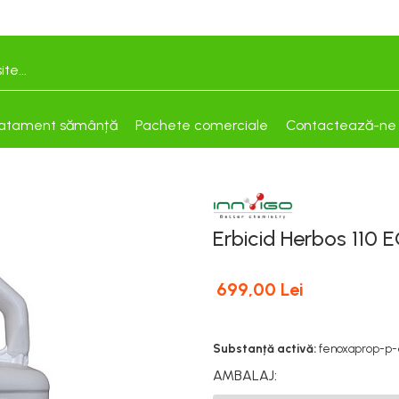
atament sămânță
Pachete comerciale
Contactează-ne
Erbicid Herbos 110 
699,00 Lei
Substanță activă:
fenoxaprop-p-et
AMBALAJ
: