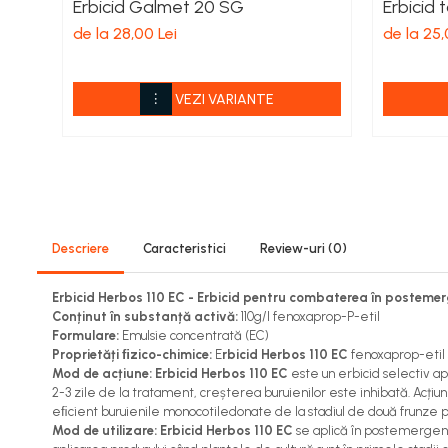
Erbicid Galmet 20 SG
Erbicid 
Viță de vie
de la 28,00 Lei
de la 25,
Cartofi
Legume
Fungicide
VEZI VARIANTE
Porumb
Floarea soarelui
Cereale păioase
Rapiță
Cartofi
Viță de vie
Descriere
Caracteristici
Review-uri
(0)
Livezi
Erbicid Herbos 110 EC - Erbicid pentru combaterea în postemerg
Sfeclă
Conținut în substanță activă:
110g/l fenoxaprop-P-etil
Soia, Mazăre, Fasole
Formulare:
Emulsie concentrată (EC)
Legume
Proprietăți ﬁzico-chimice:
E
rbicid Herbos 110 EC
fenoxaprop-etil 
Mod de acțiune: Erbicid Herbos 110 EC
este un erbicid selectiv apl
Insecticide
2-3 zile de la tratament, creșterea buruienilor este inhibată. Acțiu
Porumb
eﬁcient buruienile monocotiledonate de la stadiul de două frunze până
Mod de utilizare:
Erbicid Herbos 110 EC
se aplică în postemergență
Floarea soarelui