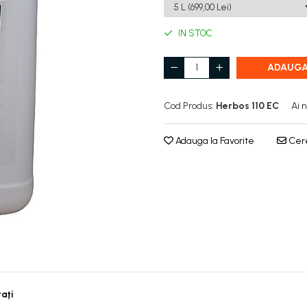
IN STOC
ADAUGA
Cod Produs:
Herbos 110 EC
Ai 
Adauga la Favorite
Cere
taţi