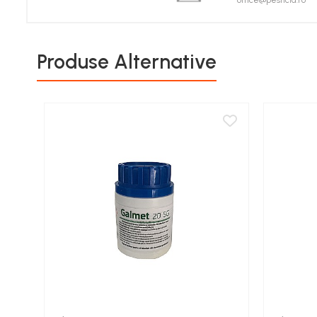
office@pesticid.ro
Porumb zaharat
Spanac
Fasole și mazăre
Produse Alternative
Semințe gazon
Plante furajere
Seminţe plante furajere
Pesticide
Erbicide
Porumb
Floarea Soarelui
Cereale păioase
Rapiță
Soia, Mazăre, Fasole
Sfeclă
Lucernă și plante furajere
Livezi