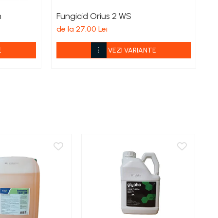
m
Fungicid Orius 2 WS
F
de la 27,00 Lei
de
E
VEZI VARIANTE