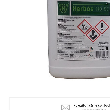
Spanac
Tomate
Vinete
Salate
Ardei
Brocoli și Conopidă
Castraveți
Ceapă
Dovleac și dovlecei
Pepeni
Semințe Hobby
Semințe hobby legume
Semințe hobby plante aromatice
Semințe hobby flori
Semințe semiprofesionale
Pepeni
Nu ezitaţi să ne contac
Rădăcinoase