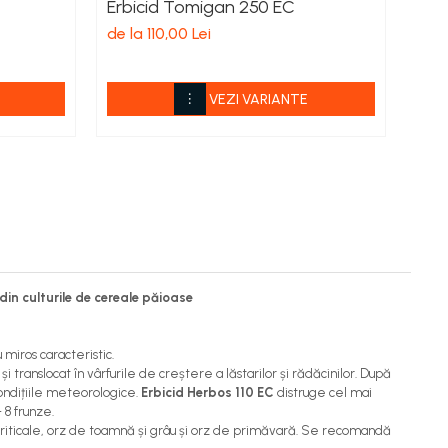
Erbicid Tomigan 250 EC
Erb
Sup
de la 110,00 Lei
de l
VEZI VARIANTE
in culturile de cereale păioase
miros caracteristic.
 translocat în vârfurile de creștere a lăstarilor și rădăcinilor. După
condițiile meteorologice.
Erbicid Herbos 110 EC
distruge cel mai
 8 frunze.
 triticale, orz de toamnă și grâu și orz de primăvară. Se recomandă