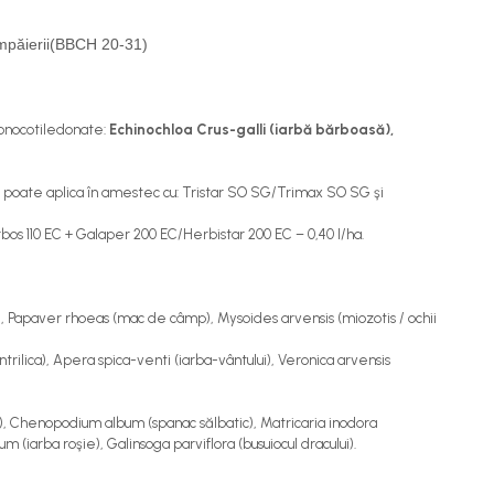
 împăierii(BBCH 20-31)
monocotiledonate:
Echinochloa Crus-galli (iarbă bărboasă),
se poate aplica în amestec cu: Tristar SO SG/Trimax SO SG şi
bos 110 EC + Galaper 200 EC/Herbistar 200 EC – 0,40 I/ha.
, Papaver rhoeas (mac de câmp), Mysoides arvensis (miozotis / ochii
trilica), Apera spica-venti (iarba-vântului), Veronica arvensis
), Chenopodium album (spanac sălbatic), Matrica­ria inodora
 (iarba roşie), Galinsoga parvi­flora (busuiocul dracului).