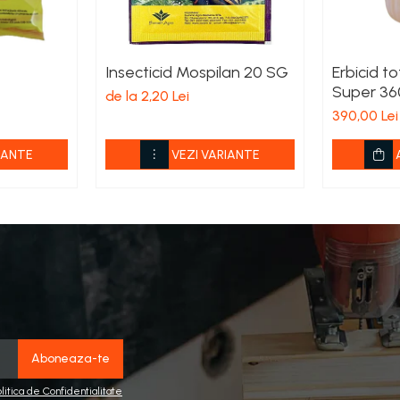
Insecticid Mospilan 20 SG
Erbicid t
Super 36
de la 2,20 Lei
390,00 Lei
IANTE
VEZI VARIANTE
olitica de Confidentialitate