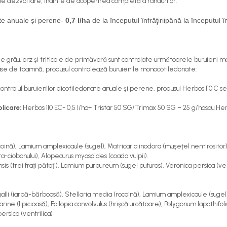
 de dezvoltare, înainte de acoperirea completă a rândurilor.
e anuale și perene-
0,7 l/ha
de la începutul înfrăţiriipână la începutul
e de grâu, orz şi triticale de primăvară sunt controlate următoarele buruieni 
ioase de toamnă, produsul controlează buruienile monocotiledonate:
controlul buruienilor dicotiledonate anuale şi perene, produsul Herbos 110 C 
licare:
Herbos 110 EC- 0,5 I/ha+ Tristar 50 SG/Trimax 50 SG – 25 g/hasau Her
oină), Lamium amplexicaule (sugel), Matricaria inodora (muşeţel nemirositor)
s­ta-ciobanului), Alopecurus myosoides (coada vulpii).
is (trei fraţi pătaţi), Lamium purpureum (sugel puturos), Veronica persica (ven
alli (iarbă-bărboasă), Stellaria media (rocoină), Lamium amplexicaule (sugel
ne (lipicioasă), Fallopia convolvulus (hrişcă urcătoare), Polygonum lapathifolium
persica (ventrilica)