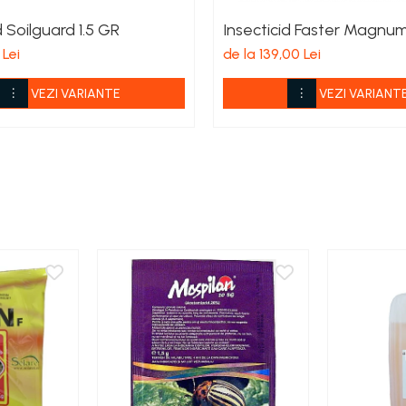
d Soilguard 1.5 GR
Insecticid Faster Magnu
 Lei
de la 139,00 Lei
VEZI VARIANTE
VEZI VARIANT