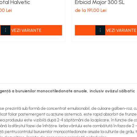
total Halvetic
Erbicid Major 300 SL
00 Lei
de la 191,00 Lei
VEZI VARIANTE
VEZI VARIANTE
ență a buruienilor monocotiledonate anuale, inclusiv ovăzul sălbatic d
se prezintă sub formă de concentrat emulsionabil, de culoare galben-roz, cu 
icat foliar postemergent cu acțiune sistemică, este rapid absorbit de frunze și
nea produsului este vizibilă după 2-4 săptămâni de la aplicare, în funcție de 
 la sfârșitul fazei de înfrățire. Iarba vântului este combătută în faza de 2 –
 pentru controlul buruienilor monocotiledonate anuale la culturile de grâu,