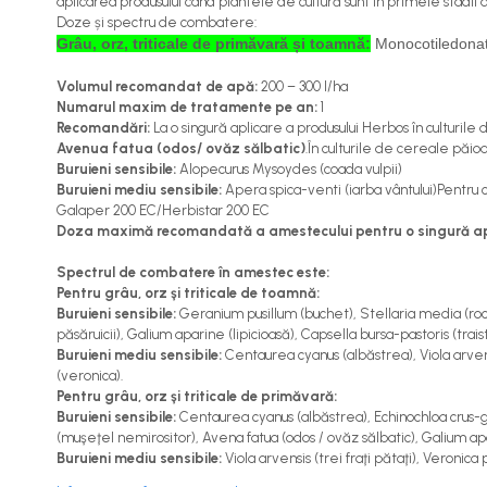
aplicarea produsului când plantele de cultură sunt în primele stadii
Cereale păioase
Doze și spectru de combatere:
Grâu, orz, triticale de primăvară și toamn
ă:
Monocotiledonat
Rapiță
Soia, mazare, fasole
Volumul recomandat de apă:
200 – 300 I/ha
Sfeclă
Numarul maxim de tratamente pe an:
1
Recomandări:
La o singură aplicare a produsului Herbos în culturil
Lucernă și plante furajere
Avenua fatua (odos/ ovăz sălbatic)
.În culturile de cereale pă
Livezi
Buruieni sensibile:
Alopecurus Mysoydes (coada vulpii)
Viță de vie
Buruieni mediu sensibile:
Apera spica-venti (iarba vântului)Pentru 
Galaper 200 EC/Herbistar 200 EC
Cartofi
Doza maximă recomandată a amestecului pentru o singură ap
Legume
Adjuvanți
Spectrul de combatere în amestec este:
Pentru grâu, orz şi triticale de toamnă:
Acaricide
Buruieni sensibile:
Geranium pusillum (buchet), Stellaria media (roc
păsăruicii), Galium aparine (lipicioasă), Capsella bursa-pastoris (trai
Dezinfectanți de sol
Buruieni mediu sensibile:
Centaurea cyanus (albăstrea), Viola arvens
(veronica).
Îngrășăminte
Pentru grâu, orz şi triticale de primăvară:
Îngrășăminte lichide
Buruieni sensibile:
Centaurea cyanus (albăstrea), Echinochloa crus-g
(muşeţel nemirositor), Avena fatua (odos / ovăz sălbatic), Galium apari
Îngrășăminte foliare
Buruieni mediu sensibile:
Viola arvensis (trei fraţi pătaţi), Veronica 
hidrosolubile