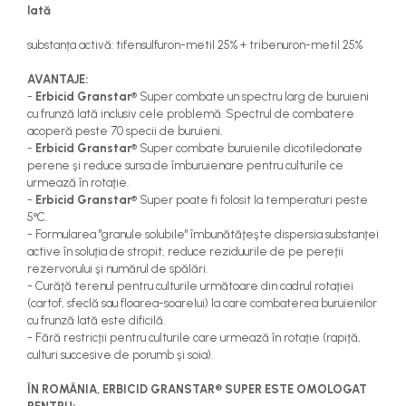
lată
teascuri
Nivele laser si Telemetre
Nivele si masurare unghi
substanța activă: tifensulfuron-metil 25% + tribenuron-metil 25%
Nivele, Echere si Compasuri
AVANTAJE:
Rulete
-
Erbicid Granstar
® Super combate un spectru larg de buruieni
cu frunză lată inclusiv cele problemă. Spectrul de combatere
acoperă peste 70 specii de buruieni.
-
Erbicid Granstar
® Super combate buruienile dicotiledonate
perene şi reduce sursa de îmburuienare pentru culturile ce
urmează în rotaţie.
-
Erbicid Granstar
® Super poate fi folosit la temperaturi peste
5°C.
- Formularea "granule solubile" îmbunătăţeşte dispersia substanţei
active în soluţia de stropit, reduce reziduurile de pe pereţii
rezervorului şi numărul de spălări.
- Curăţă terenul pentru culturile următoare din cadrul rotaţiei
(cartof, sfeclă sau floarea-soarelui) la care combaterea buruienilor
cu frunză lată este dificilă.
- Fără restricţii pentru culturile care urmează în rotaţie (rapiţă,
culturi succesive de porumb şi soia).
ÎN ROMÂNIA, ERBICID GRANSTAR® SUPER ESTE OMOLOGAT