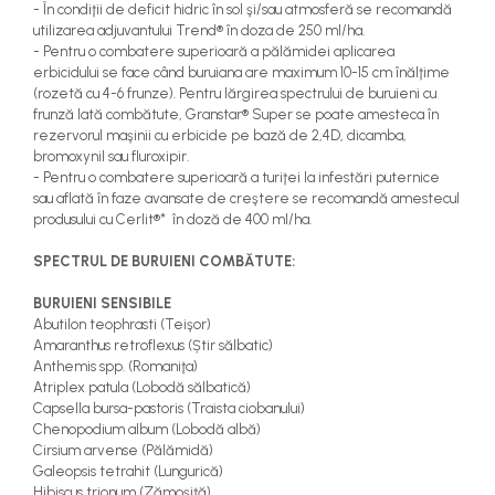
- În condiţii de deficit hidric în sol şi/sau atmosferă se recomandă
utilizarea adjuvantului Trend® în doza de 250 ml/ha.
- Pentru o combatere superioară a pălămidei aplicarea
erbicidului se face când buruiana are maximum 10-15 cm înălţime
(rozetă cu 4-6 frunze). Pentru lărgirea spectrului de buruieni cu
frunză lată combătute, Granstar® Super se poate amesteca în
rezervorul maşinii cu erbicide pe bază de 2,4D, dicamba,
bromoxynil sau fluroxipir.
- Pentru o combatere superioară a turiţei la infestări puternice
sau aflată în faze avansate de creştere se recomandă amestecul
produsului cu Cerlit®* în doză de 400 ml/ha.
SPECTRUL DE BURUIENI COMBĂTUTE:
BURUIENI SENSIBILE
Abutilon teophrasti (Teişor)
Amaranthus retroflexus (Știr sălbatic)
Anthemis spp. (Romaniţa)
Atriplex patula (Lobodă sălbatică)
Capsella bursa-pastoris (Traista ciobanului)
Chenopodium album (Lobodă albă)
Cirsium arvense (Pălămidă)
Galeopsis tetrahit (Lungurică)
Hibiscus trionum (Zămoşiţă)