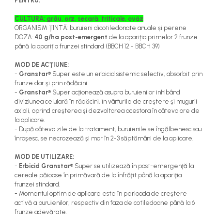
PENTRU:
CULTURA: grâu, orz, secară, triticale, ovăz
ORGANISM ȚINTĂ: buruieni dicotiledonate anuale și perene
DOZA:
40 g/ha post-emergent
de la apariția primelor 2 frunze
până la apariția frunzei stindard (BBCH 12 - BBCH 39)
MOD DE ACŢIUNE:
-
Granstar
® Super este un erbicid sistemic selectiv, absorbit prin
frunze dar şi prin rădăcini.
-
Granstar
® Super acţionează asupra buruienilor inhibând
diviziunea celulară în rădăcini, în vârfurile de creştere şi mugurii
axiali, oprind creşterea şi dezvoltarea acestora în câteva ore de
la aplicare.
- După câteva zile de la tratament, buruienile se îngălbenesc sau
înroşesc, se necrozează şi mor în 2-3 săptămâni de la aplicare.
MOD DE UTILIZARE:
-
Erbicid Granstar
® Super se utilizează în post-emergenţă la
cereale păioase în primăvară de la înfrăţit până la apariţia
frunzei stindard.
- Momentul optim de aplicare este în perioada de creştere
activă a buruienilor, respectiv din faza de cotiledoane până la 6
frunze adevărate.