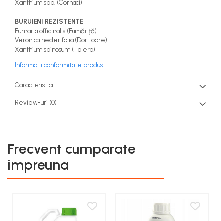
Xanthium spp. (Cornaci)
BURUIENI REZISTENTE
Fumaria officinalis (Fumăriță)
Veronica hederifolia (Doritoare)
Xanthium spinosum (Holera)
Informatii conformitate produs
Caracteristici
Review-uri
(0)
Frecvent cumparate
impreuna