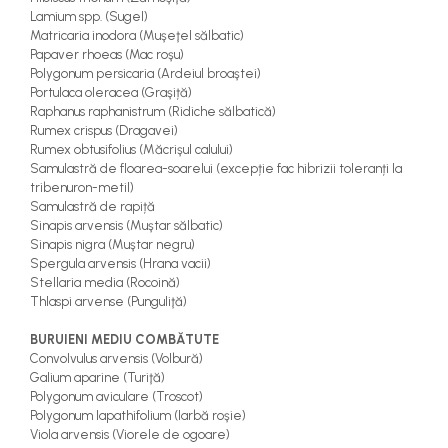
Lamium spp. (Sugel)
Matricaria inodora (Muşeţel sălbatic)
Papaver rhoeas (Mac roşu)
Polygonum persicaria (Ardeiul broaştei)
Portulaca oleracea (Graşiță)
Raphanus raphanistrum (Ridiche sălbatică)
Rumex crispus (Dragavei)
Rumex obtusifolius (Măcrişul calului)
Samulastră de floarea-soarelui (excepție fac hibrizii toleranți la
tribenuron-metil)
Samulastră de rapiță
Sinapis arvensis (Muştar sălbatic)
Sinapis nigra (Muştar negru)
Spergula arvensis (Hrana vacii)
Stellaria media (Rocoină)
Thlaspi arvense (Punguliţă)
BURUIENI MEDIU COMBĂTUTE
Convolvulus arvensis (Volbură)
Galium aparine (Turiţă)
Polygonum aviculare (Troscot)
Polygonum lapathifolium (Iarbă roşie)
Viola arvensis (Viorele de ogoare)