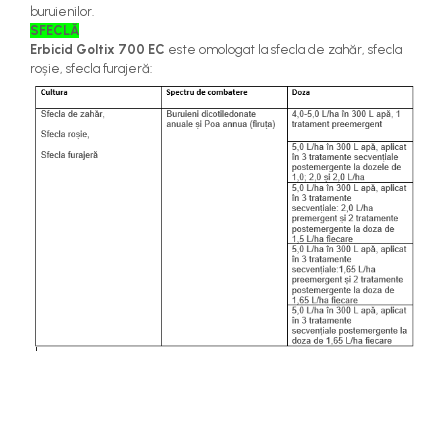
buruienilor.
SFECLĂ
Erbicid Goltix 700 EC
este omologat la sfecla de zahăr, sfecla
roșie, sfecla furajeră: