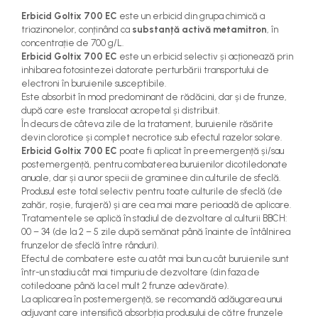
teascuri
Erbicid Goltix 700 EC
este un erbicid din grupa chimică a
Nivele laser si Telemetre
triazinonelor, conținând ca
substanță activă metamitron
, în
Nivele si masurare unghi
concentrație de 700 g/L.
Nivele, Echere si Compasuri
Erbicid Goltix 700 EC
este un erbicid selectiv și acționează prin
inhibarea fotosintezei datorate perturbării transportului de
Rulete
electroni în buruienile susceptibile.
Este absorbit în mod predominant de rădăcini, dar și de frunze,
după care este translocat acropetal și distribuit.
În decurs de câteva zile de la tratament, buruienile răsărite
devin clorotice și complet necrotice sub efectul razelor solare.
Erbicid Goltix 700 EC
poate fi aplicat în preemergență și/sau
postemergență, pentru combaterea buruienilor dicotiledonate
anuale, dar și a unor specii de graminee din culturile de sfeclă.
Produsul este total selectiv pentru toate culturile de sfeclă (de
zahăr, roșie, furajeră) și are cea mai mare perioadă de aplicare.
Tratamentele se aplică în stadiul de dezvoltare al culturii BBCH:
00 – 34 (de la 2 – 5 zile după semănat până înainte de întâlnirea
frunzelor de sfeclă între rânduri).
Efectul de combatere este cu atât mai bun cu cât buruienile sunt
într-un stadiu cât mai timpuriu de dezvoltare (din faza de
cotiledoane până la cel mult 2 frunze adevărate).
La aplicarea în postemergență, se recomandă adăugarea unui
adjuvant care intensifică absorbția produsului de către frunzele