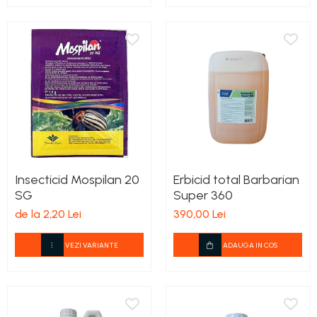
teascuri
Nivele laser si Telemetre
Nivele si masurare unghi
Nivele, Echere si Compasuri
Rulete
Insecticid Mospilan 20
Erbicid total Barbarian
SG
Super 360
de la 2,20 Lei
390,00 Lei
VEZI VARIANTE
ADAUGA IN COS