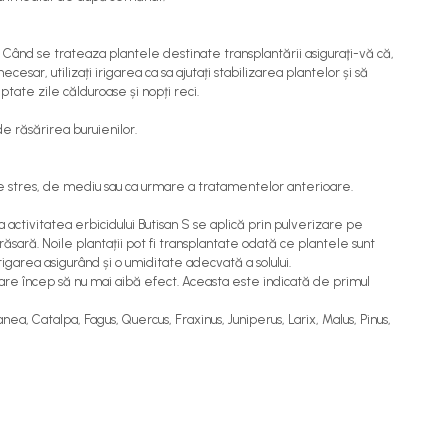
. Când se trateaza plantele destinate transplantării asiguraţi-vă că,
sar, utilizați irigarea ca sa ajutați stabilizarea plantelor și să
ptate zile călduroase și nopți reci.
de răsărirea buruienilor.
i de stres, de mediu sau ca urmare a tratamentelor anterioare.
ta activitatea erbicidului Butisan S se aplică prin pulverizare pe
răsară. Noile plantații pot fi transplantate odată ce plantele sunt
irigarea asigurând și o umiditate adecvată a solului.
re încep să nu mai aibă efect. Aceasta este indicată de primul
ea, Catalpa, Fagus, Quercus, Fraxinus, Juniperus, Larix, Malus, Pinus,