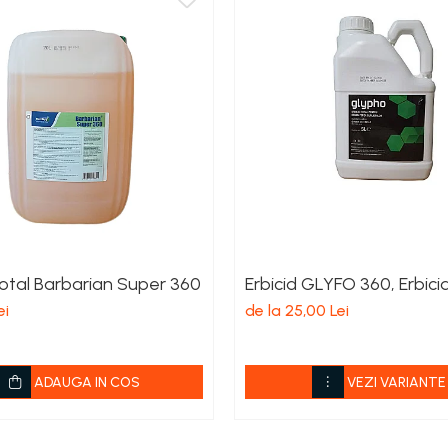
total Barbarian Super 360
Erbicid GLYFO 360, Erbici
ei
de la 25,00 Lei
ADAUGA IN COS
VEZI VARIANTE