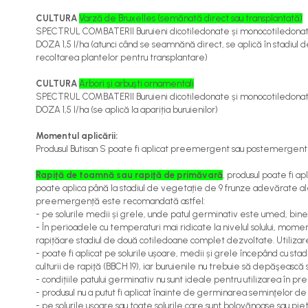
Cereale păioase
CULTURA
Varză de Bruxelles (semănată direct sau transplantată)
Rapiță
SPECTRUL COMBATERII Buruieni dicotiledonate și monocotiledona
DOZA 1,5 l/ha (atunci când se seamnănă direct, se aplică în stadiul 
Soia, mazare, fasole
recoltarea plantelor pentru transplantare)
Sfeclă
Lucernă și plante furajere
CULTURA
Arbori și arbuști ornamentali
SPECTRUL COMBATERII Buruieni dicotiledonate și monocotiledona
Livezi
DOZA 1,5 l/ha (se aplică la apariția buruienilor)
Viță de vie
Cartofi
Momentul aplicării:
Produsul Butisan S poate fi aplicat preemergent sau postemergent t
Legume
Adjuvanți
Rapiță de toamnă sau rapiţă de primăvară
, produsul poate fi a
poate aplica până la stadiul de vegetație de 9 frunze adevărate ale c
Acaricide
preemergență este recomandată astfel:
- pe solurile medii și grele, unde patul germinativ este umed, bine 
Dezinfectanți de sol
- În perioadele cu temperaturi mai ridicate la nivelul solului, momen
Îngrășăminte
rapițăare stadiul de două cotiledoane complet dezvoltate. Utiliz
- poate fi aplicat pe solurile ușoare, medii și grele începând cu st
Îngrășăminte lichide
culturii de rapiţă (BBCH 19), iar buruienile nu trebuie să depăşească
- condițiile patului germinativ nu sunt ideale pentru utilizarea 
Îngrășăminte foliare
- produsul nu a putut fi aplicat înainte de germinarea seminţelor de 
hidrosolubile
- pe solurile ușoare sau toate solurile care sunt bolovănoase sau p