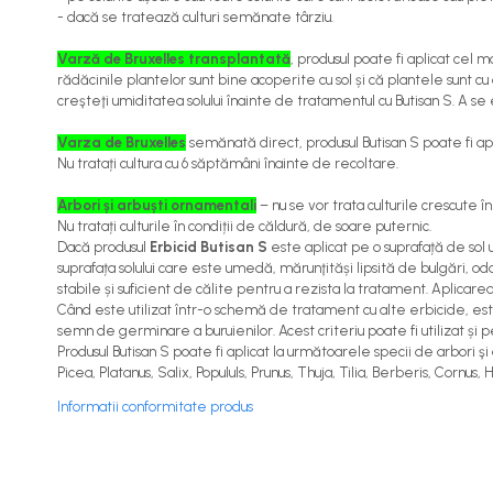
Îngrășăminte foliare gel
- dacă se tratează culturi semănate târziu.
Îngrășăminte granulate
Varză de Bruxelles transplantată
, produsul poate fi aplicat cel 
rădăcinile plantelor sunt bine acoperite cu sol și că plantele sunt cu
Îngrășăminte pentru flori
creşteţi umiditatea solului înainte de tratamentul cu Butisan S. A se
Îngrășăminte Gazon și Conifere
Varza de Bruxelles
semănată direct, produsul Butisan S poate fi apli
Regulatori de creștere
Nu tratați cultura cu 6 săptămâni înainte de recoltare.
Vinificație
Arbori și arbuști ornamentali
– nu se vor trata culturile crescute 
Antioxidanți / Stabilizatori
Nu tratați culturile în condiții de căldură, de soare puternic.
Dacă produsul
Erbicid Butisan S
este aplicat pe o suprafață de sol u
Echipamente
suprafața solului care este umedă, mărunţităși lipsită de bulgări, oda
stabile și suficient de călite pentru a rezista la tratament. Aplicarea
Igienizare / Mentenanță
Când este utilizat într-o schemă de tratament cu alte erbicide, e
semn de germinare a buruienilor. Acest criteriu poate fi utilizat ș
Limpezire
Produsul Butisan S poate fi aplicat la următoarele specii de arbori şi
Sulfitare must / vin
Picea, Platanus, Salix, Popululs, Prunus, Thuja, Tilia, Berberis, Corn
Informatii conformitate produs
Drojdii Selecționate
Casă
Electrocasnice