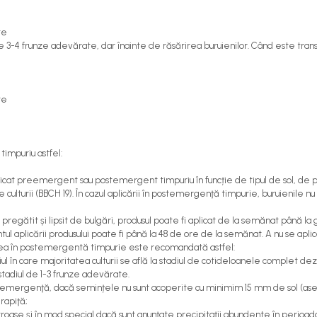
te
de 3-4 frunze adevărate, dar înainte de răsărirea buruienilor. Când este tran
te
impuriu astfel:
plicat preemergent sau postemergent timpuriu în funcție de tipul de sol, de p
ulturii (BBCH 19). În cazul aplicării în postemergenţă timpurie, buruienile nu
pregătit și lipsit de bulgări, produsul poate fi aplicat de la semănat până l
tul aplicării produsului poate fi până la 48 de ore de la semănat. A nu se aplic
area în postemergentă timpurie este recomandată astfel:
adiul în care majoritatea culturii se află la stadiul de cotideloanele complet 
 stadiul de 1-3 frunze adevărate.
în preemergenţă, dacă semințele nu sunt acoperite cu minimim 15 mm de sol (
rapiţă;
ietroase şi în mod special dacă sunt anunțate precipitații abundente în peri