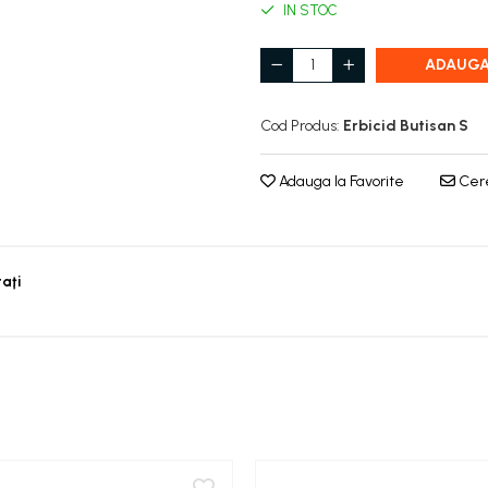
IN STOC
ADAUGA
Cod Produs:
Erbicid Butisan S
Adauga la Favorite
Cere
taţi