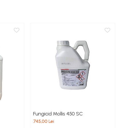
Fungicid Mollis 450 SC
E
745,00 Lei
31