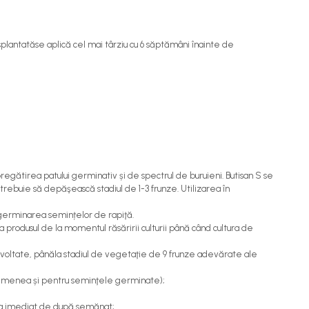
splantatăse aplică cel mai târziu cu 6 săptămâni înainte de
regătirea patului germinativ și de spectrul de buruieni. Butisan S se
 trebuie să depăşească stadiul de 1-3 frunze. Utilizarea în
a germinarea semințelor de rapiţă.
a produsul de la momentul răsăririi culturii până când cultura de
dezvoltate, pânăla stadiul de vegetaţie de 9 frunze adevărate ale
asemenea și pentru seminţele germinate);
oada imediat de după semănat;