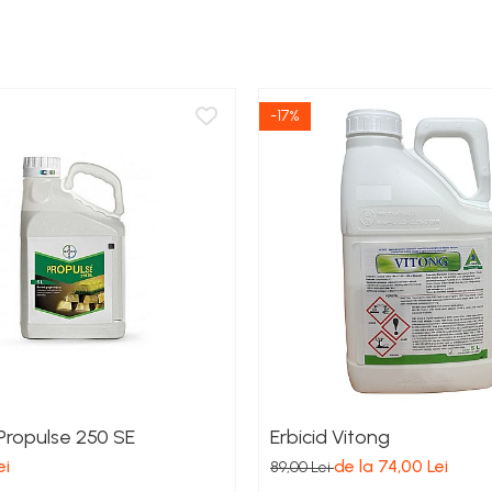
-17%
 Propulse 250 SE
Erbicid Vitong
ei
de la 74,00 Lei
89,00 Lei