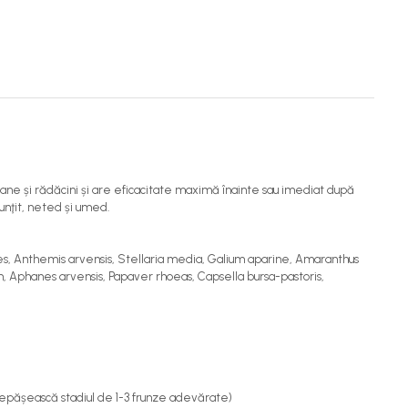
doane și rădăcini și are eficacitate maximă înainte sau imediat după
unţit, neted și umed.
des, Anthemis arvensis, Stellaria media, Galium aparine, Amaranthus
m, Aphanes arvensis, Papaver rhoeas, Capsella bursa-pastoris,
depășească stadiul de 1-3 frunze adevărate)