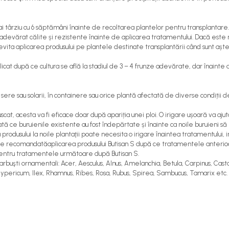
mai târziu cu 6 săptămâni înainte de recoltarea plantelor pentru transplantare
 adevărat călite și rezistente înainte de aplicarea tratamentului. Dacă este nece
 evita aplicarea produsului pe plantele destinate transplantării când sunt aște
cat după ce cultura se află la stadiul de 3 – 4 frunze adevărate, dar înainte 
în sere sau solarii, în containere sau orice plantă afectată de diverse condiți
scat, acesta va fi eficace doar după apariția unei ploi. O irigare ușoară va aju
tă ce buruienile existente au fost îndepărtate și înainte ca noile buruieni să 
 produsului la noile plantaţii poate necesita o irigare înaintea tratamentului, 
ste recomandatăaplicarea produsului Butisan S după ce tratamentele anterioa
i pentru tratamentele următoare după Butisan S.
 arbuşti ornamentali: Acer, Aesculus, Alnus, Amelanchia, Betula, Carpinus, Castan
us, Hypericum, Ilex, Rhamnus, Ribes, Rosa, Rubus, Spirea, Sambucus, Tamarix etc.