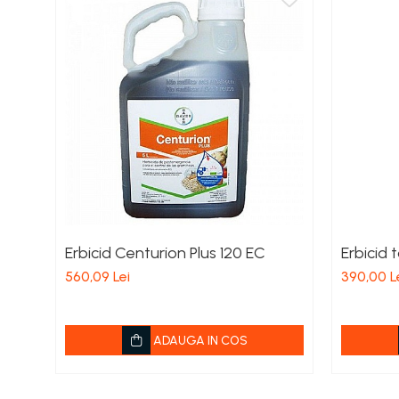
Porumb zaharat
Spanac
Fasole și mazăre
Semințe gazon
Plante furajere
Seminţe plante furajere
Pesticide
Erbicide
Porumb
Floarea Soarelui
Erbicid Centurion Plus 120 EC
Erbicid 
Cereale păioase
560,09 Lei
390,00 L
Rapiță
Soia, Mazăre, Fasole
Sfeclă
ADAUGA IN COS
Lucernă și plante furajere
Livezi