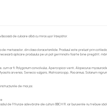
vâscoasă de culoare albă cu miros ușor înțepător.
za de metazaclor, din clasa cloracetanilide. Produsul este preluat prin cotile
 necesară aplicare produsului pe un pat germinativ foarte bine pregătit, măr
te, cum ar fi: Polygonum convolvulus, Apera spica-venti, Alopecurus myosuroi
osotis arvensis, Senecio vulgaris, Matricaria spp., Poa annua, Solanum nigru
instrucțiunile de mai jos:
te
iul de 9 frunze adevărate ale culturii BBCH 19, iar buruienile nu trebuie să