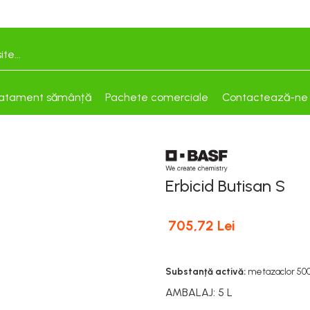
atament sămânță
Pachete comerciale
Contactează-ne
Erbicid Butisan S
705,72 Lei
Substanță activă:
metazaclor 500
AMBALAJ
:
5 L