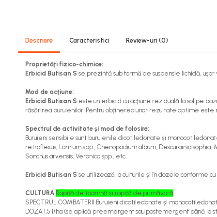
Viță de vie
Cartofi
Legume
Descriere
Caracteristici
Review-uri
(0)
Fungicide
Porumb
Proprietăţi fizico-chimice:
Floarea soarelui
Erbicid Butisan S
se prezintă sub formă de suspensie lichidă, ușor 
Cereale păioase
Mod de acţiune:
Rapiță
Erbicid Butisan S
este un erbicid cu acţiune reziduală la sol pe ba
Cartofi
răsărirea buruienilor. Pentru obţinerea unor rezultate optime este
Viță de vie
Spectrul de activitate și mod de folosire:
Livezi
Buruieni sensibile sunt buruienile dicotiledonate și monocotiledona
Sfeclă
retroflexus, Lamium spp., Chenopodium album, Descurainia sophia, My
Sonchus arvensis, Veronica spp., etc.
Soia, Mazăre, Fasole
Legume
Erbicid Butisan S
se utilizează la culturile și în dozele conforme cu 
Insecticide
CULTURA
Rapiţă de toamnă şi rapiţă de primăvară
Porumb
SPECTRUL COMBATERII Buruieni dicotiledonate și monocotiledona
DOZA 1,5 l/ha (se aplică preemergent sau postemergent până la stad
Floarea soarelui