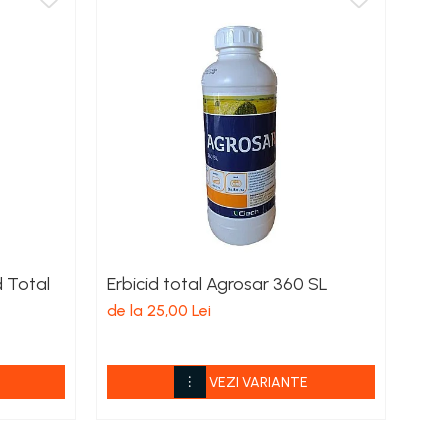
d Total
Erbicid total Agrosar 360 SL
Erb
de la 25,00 Lei
de l
VEZI VARIANTE