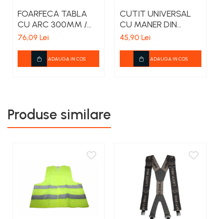
FOARFECA TABLA
CUTIT UNIVERSAL
CU ARC 300MM /
CU MANER DIN
CIOC STANGA
MAHON 80MM
76,09 Lei
45,90 Lei
ADAUGA IN COS
ADAUGA IN COS
Produse similare