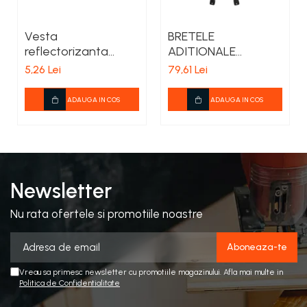
Vesta
BRETELE
reflectorizanta
ADITIONALE
verde
SALOPETA
5,26 Lei
79,61 Lei
ADAUGA IN COS
ADAUGA IN COS
Newsletter
Nu rata ofertele si promotiile noastre
Vreau sa primesc newsletter cu promotiile magazinului. Afla mai multe in
Politica de Confidentialitate