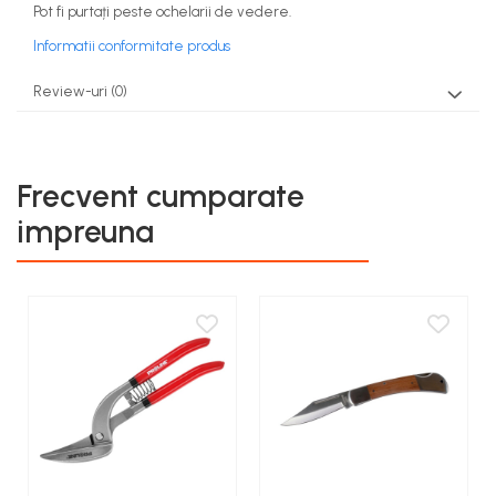
Pot fi purtați peste ochelarii de vedere.
teascuri
Nivele laser si Telemetre
Informatii conformitate produs
Nivele si masurare unghi
Nivele, Echere si Compasuri
Review-uri
(0)
Rulete
Frecvent cumparate
impreuna