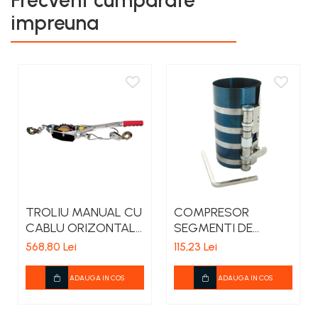
Frecvent cumparate
impreuna
TROLIU MANUAL CU
COMPRESOR
CABLU ORIZONTAL
SEGMENTI DE
1500KG / 3M
PISTON 90-175MM /
568,80 Lei
115,23 Lei
100MM
ADAUGA IN COS
ADAUGA IN COS