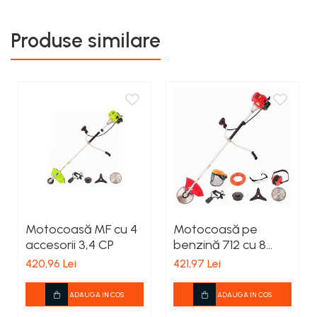
Produse similare
Motocoasă MF cu 4
Motocoasă pe
accesorii 3,4 CP
benzină 712 cu 8
accesorii 4,76 CP
420,96 Lei
421,97 Lei
ADAUGA IN COS
ADAUGA IN COS