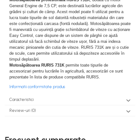
teascuri
General Engine de 7,5 CP, este destinată lucrărilor agricole din
Nivele laser si Telemetre
grădini și culturi de câmp. Acest model poate fi utilizat pentru a
Nivele si masurare unghi
lucra toate tipurile de sol datorită robusteții materialului din care
Nivele, Echere si Compasuri
este confecționată carcasa (fontă nodulară). Motosăpătoarea poate
fi manevrată cu ușurință grație schimbătorul de viteze cu acționare
Rulete
Easy Control, care dispune de un sistem de pârghii ce ajută
utilizatorul să facă schimbul de viteze ușor, fără a mai indexa
mecanic pinioanele din cutia de viteze. RURIS 731K are și o cutie
de scule, care permite utilizatorului să depoziteze accesoriile în
timpul deplasării.
Motosăpătoarea RURIS 731K
permite toate tipurile de
accesorizari pentru lucrările în agricultură, accesorizări ce sunt
prezentate în lista de produse compatibile RURIS.
Informatii conformitate produs
Caracteristici
Review-uri
(0)