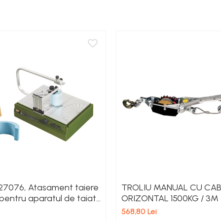
27076, Atasament taiere
TROLIU MANUAL CU CA
 pentru aparatul de taiat
ORIZONTAL 1500KG / 3M
cald THERMOCUT TKS360
568,80 Lei