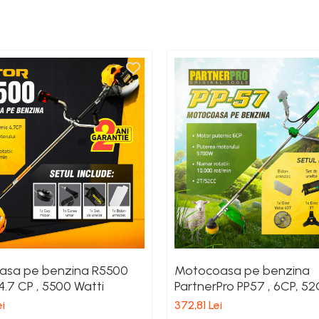
asa pe benzina R5500
Motocoasa pe benzina
.7 CP , 5500 Watti
PartnerPro PP57 , 6CP, 5
i
372,81 Lei