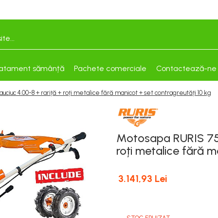
atament sămânță
Pachete comerciale
Contactează-ne
ciuc 4.00-8 + rariță + roți metalice fără manicot + set contragreutăți 10 kg
Motosapa RURIS 750
roți metalice fără m
3.141,93 Lei