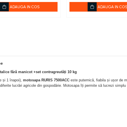
ADAUGA IN COS
ADAUGA IN CO
ce
talice fără manicot +
set contragreutăți 10 kg
e și 1 înapoi),
motosapa RURIS 7500ACC
este puternică, fiabila și ușor de m
u diferite lucrări agricole din gospodărie. Motosapa îți permite să lucrezi simplu