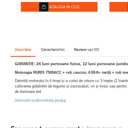
Viță de vie
ADAUGA IN COS
Cartofi
Legume
Fungicide
Porumb
Floarea soarelui
Cereale păioase
Descriere
Caracteristici
Review-uri
(0)
Rapiță
Cartofi
24 luni persoane fizice, 12 luni persoane juridi
GARANȚIE:
Viță de vie
Motosapa RURIS 7500ACC + roți cauciuc 4.00-8+ rariță + roți me
Livezi
Datorită motorului în 4 timpi și a cutiei de viteze cu 3 trepte (2 înaint
Sfeclă
cultivarea grădinilor de legume și zarzavaturi, vii și livezi sau pentr
de iluminare led.
Soia, Mazăre, Fasole
Informatii conformitate produs
Legume
Insecticide
Porumb
Floarea soarelui