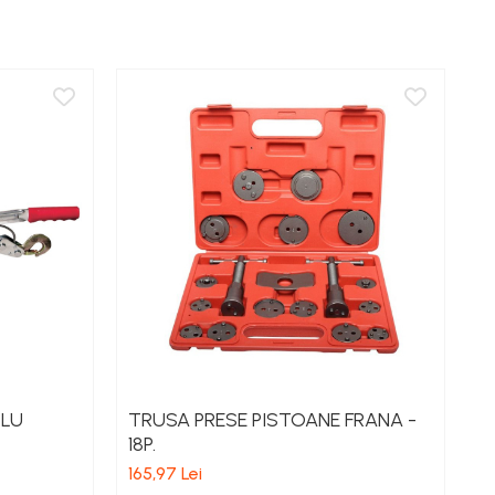
BLU
TRUSA PRESE PISTOANE FRANA -
S
18P.
2
165,97 Lei