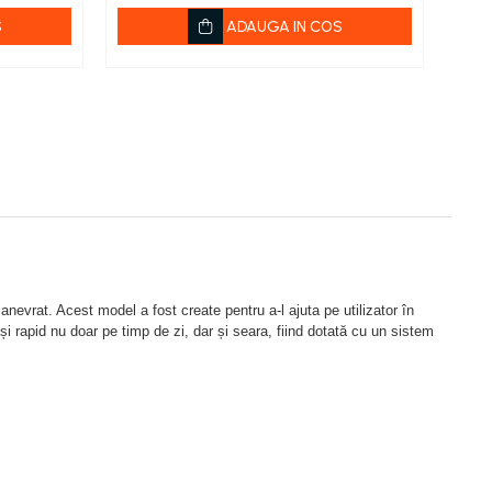
S
ADAUGA IN COS
anevrat. Acest model a fost create pentru a-l ajuta pe utilizator în
 și rapid nu doar pe timp de zi, dar și seara, fiind dotată cu un sistem