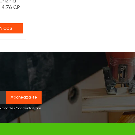
enzină
i 4,76 CP
N COS
olitica de Confidentialitate