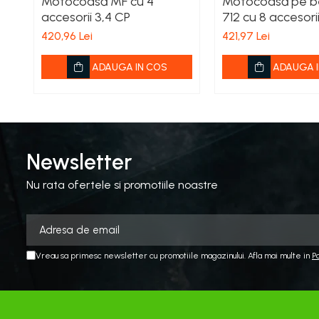
Motocoasă MF cu 4
Motocoasă pe b
Aspiratoare si aparate de spalat
accesorii 3,4 CP
712 cu 8 accesori
Plite si arzatoare
420,96 Lei
421,97 Lei
Masini de tocat si de carnati
Ventilatoare
ADAUGA IN COS
ADAUGA I
Sanitare
Robineti
Baterii
Organizare
Newsletter
Incalzire, Climatizare Instalatii
Nu rata ofertele si promotiile noastre
Accesorii Gaz
Aeroterme si Convectori
Incalzire pe Lemne
Racorduri si Furtunuri Gaz
Vreau sa primesc newsletter cu promotiile magazinului. Afla mai multe in
P
Electrice
Cablu si prelungitoare
Echipamente iluminare