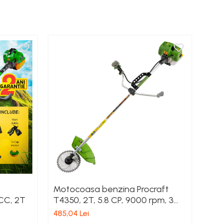
Motocoasa benzina Procraft
Mot
2CC, 2T
T4350, 2T, 5.8 CP, 9000 rpm, 3
acc
sisteme de taiere
485,04 Lei
421,