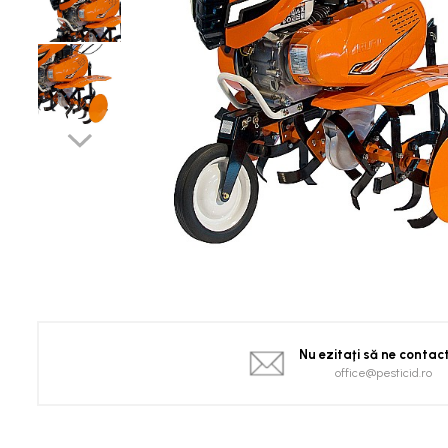
Spanac
Tomate
Vinete
Salate
Ardei
Brocoli și Conopidă
Castraveți
Ceapă
Dovleac și dovlecei
Pepeni
Semințe Hobby
Semințe hobby legume
Semințe hobby plante aromatice
Nu ezitaţi să ne contac
Semințe hobby flori
office@pesticid.ro
Semințe semiprofesionale
Pepeni
Rădăcinoase