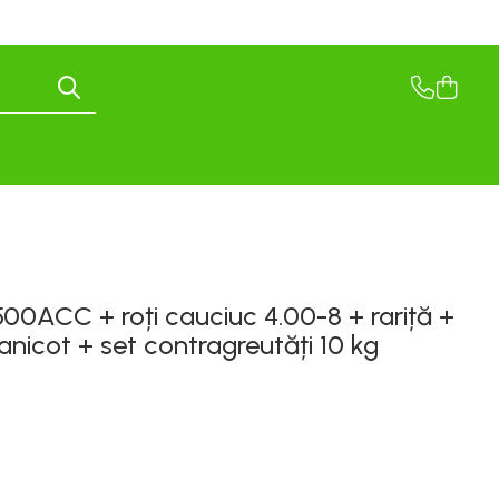
0ACC + roți cauciuc 4.00-8 + rariță +
anicot + set contragreutăți 10 kg