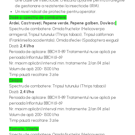
alte clase de insecticide, crescând opțiunile pentru strategiile
de gestionare a rezistenței la insecticide (IRM).
Un
nivel ridicat de protectie pentru operator
.
Doze și spectru de combatere:
Ardei, Castraveți, Pepene verde, Pepene galben, Dovleac
:
Spectru de combatere:
Omida fructelor (
Helicoverpa
armigera
),
Tripsul tutunului (
Thrips tabacii
),
Tripsul californian
(
Frankliniella occidentalis
),
Omida sfeclei (
Spodoptera exigua
)
Doză
:
2,4 l/ha
Perioada de aplicare
:
BBCH 11-89
Tratamentul nu
se aplică pe
perioada înfloritului
BBCH 61-69
Nr. maxim aplicări
/interval min. tratamente: 2/an (14 zile)
Volum de apă
:
200- 1500
l/ha
Timp pauză recoltare
:
3 zile
Ceapă:
Spectru de combatere:
Tripsul tutunului (
Thrips tabaci
i)
Doză
:
2,4 l/ha
Perioada de aplicare
:
BBCH 11-89
Tratamentul nu
se aplică pe
perioada înfloritului
BBCH 61-69
Nr. maxim aplicări
/interval min. tratamente: 2/an (14 zile)
Volum de apă
:
200- 1500
l/ha
Timp pauză recoltare
:
3 zile
Tomate, Vinete:
Spectru de combatere:
Omida fructelor (
Helicoverpa