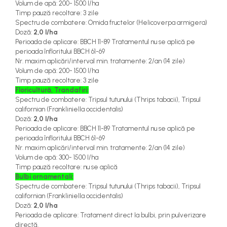
Volum de apă
:
200- 1500
l/ha
Timp pauză recoltare
:
3 zile
Spectru de combatere:
Omida fructelor (
Helicoverpa armiger
a)
Doză
:
2,0 l/ha
Perioada de aplicare
:
BBCH 11-89
Tratamentul nu
se aplică pe
perioada înfloritului
BBCH 61-69
Nr. maxim aplicări
/interval min. tratamente: 2/an (14 zile)
Volum de apă
:
200- 1500
l/ha
Timp pauză recoltare
:
3 zile
Floricultură, Trandafiri:
Spectru de combatere:
Tripsul tutunului (
Thrips tabacii
),
Tripsul
californian (
Frankliniella occidentalis
)
Doză
:
2,0 l/ha
Perioada de aplicare
:
BBCH 11-89
Tratamentul nu
se aplică pe
perioada înfloritului
BBCH 61-69
Nr. maxim aplicări
/interval min. tratamente: 2/an (14 zile)
Volum de apă
:
300- 1500
l/ha
Timp pauză recoltare
:
nu se aplică
Bulbi ornamentali:
Spectru de combatere:
Tripsul tutunului (
Thrips tabacii
),
Tripsul
californian (
Frankliniella occidentalis
)
Doză
:
2,0 l/ha
Perioada de aplicare
: Tratament direct la bulbi, prin pulverizare
directă.