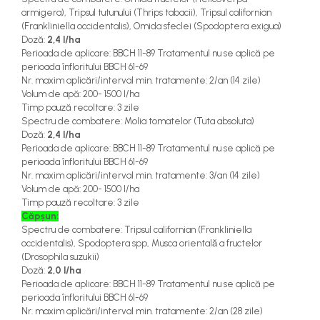
armigera
),
Tripsul tutunului (
Thrips tabacii
),
Tripsul californian
(
Frankliniella occidentalis
),
Omida sfeclei (
Spodoptera exigua
)
Doză
:
2,4 l/ha
Perioada de aplicare
:
BBCH 11-89
Tratamentul nu
se aplică pe
perioada înfloritului
BBCH 61-69
Nr. maxim aplicări
/interval min. tratamente: 2/an (14 zile)
Volum de apă
:
200- 1500
l/ha
Timp pauză recoltare
:
3 zile
Spectru de combatere:
Molia tomatelor (
Tuta absoluta
)
Doză
:
2,4 l/ha
Perioada de aplicare
:
BBCH 11-89
Tratamentul nu
se aplică pe
perioada înfloritului
BBCH 61-69
Nr. maxim aplicări
/interval min. tratamente: 3/an (14 zile)
Volum de apă
:
200- 1500
l/ha
Timp pauză recoltare
:
3 zile
Căpșun:
Spectru de combatere:
Tripsul californian (
Frankliniella
occidentalis
),
Spodoptera spp
,
Musca orientală a fructelor
(
Drosophila suzukii
)
Doză
:
2,0 l/ha
Perioada de aplicare
:
BBCH 11-89
Tratamentul nu
se aplică pe
perioada înfloritului
BBCH 61-69
Nr. maxim aplicări
/interval min. tratamente: 2/an (28 zile)