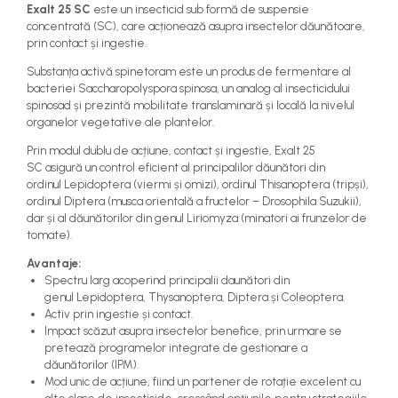
Exalt
25 SC
este un insecticid sub formă de suspensie
teascuri
Nivele laser si Telemetre
concentrată (SC), care acționează asupra insectelor dăunătoare,
prin contact și ingestie.
Nivele si masurare unghi
Nivele, Echere si Compasuri
Substanța activă spinetoram este un produs de fermentare al
bacteriei
Saccharopolyspora spinosa
, un analog al insecticidului
Rulete
spinosad și prezintă mobilitate translaminară și locală la nivelul
organelor vegetative ale plantelor.
Prin modul dublu de acțiune, contact și ingestie,
Exalt
25
SC asigură un control eficient al principalilor dăunători din
ordinul
Lepidoptera
(viermi și omizi), ordinul
Thisanoptera
(tripși),
ordinul
Diptera
(musca orientală a fructelor –
Drosophila Suzukii),
dar și al dăunătorilor din genul
Liriomyza
(minatori ai frunzelor de
tomate).
Avantaje:
Spectru larg acoperind principalii daunători
din
genul
Lepidoptera
,
Thysanoptera
,
Diptera
și
Coleoptera.
Activ prin
ingestie și contact
.
Impact scăzut asupra insectelor benefice, prin urmare se
pretează programelor integrate de gestionare a
dăunătorilor (IPM).
Mod unic de acțiune, fiind un partener de rotație excelent cu