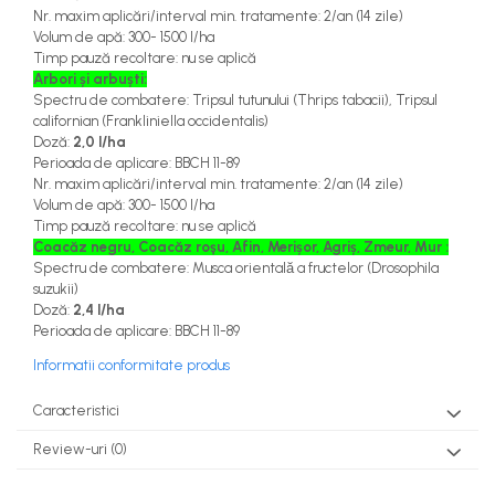
Nr. maxim aplicări
/interval min. tratamente: 2/an (14 zile)
Volum de apă
:
300- 1500
l/ha
Timp pauză recoltare
:
nu se aplică
Arbori și arbuști:
Spectru de combatere:
Tripsul tutunului (
Thrips tabacii
),
Tripsul
californian (
Frankliniella occidentalis
)
Doză
:
2,0 l/ha
Perioada de aplicare
: BBCH 11-89
Nr. maxim aplicări
/interval min. tratamente: 2/an (14 zile)
Volum de apă
:
300- 1500
l/ha
Timp pauză recoltare
:
nu se aplică
Coacăz negru, Coacăz roşu, Afin, Merișor, Agriș, Zmeur, Mur
:
Spectru de combatere:
Musca orientală a fructelor (
Drosophila
suzuki
i)
Doză
:
2,4 l/ha
Perioada de aplicare
: BBCH 11-89
Informatii conformitate produs
Caracteristici
Review-uri
(0)