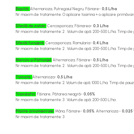
Îngrășăminte foliare gel
Rapită:
Alternarioza, Putregaiul Negru, Făinare-
0,5 L/ha
Îngrășăminte granulate
Nr maxim de tratamente: O aplicare toamna + o aplicare primăvară.
Îngrășăminte pentru flori
Sfeclă de zahăr:
Cercosporioza, Făinarea-
0,3 L/ha
Nr maxim de tratamente: 2 . Volum de apă: 200-500 L/ha. Timp de p
Îngrășăminte Gazon și Conifere
Sfeclă furajeră:
Cercosporioza, Ramularia-
0,4 L/ha
Regulatori de creștere
Nr maxim de tratamente: 2 . Volum de apă: 200-500 L/ha. Timp de p
Vinificație
Morcov și Pătrunjel:
Alternarioza, Făinare-
0,5 L/ha
Antioxidanți / Stabilizatori
Nr maxim de tratamente: 2 . Volum de apă: 200-500 L/ha. Timp de pa
Echipamente
Tomate:
Alternarioza-
0,5 L/ha
Igienizare / Mentenanță
Nr maxim de tratamente: 2. Volum de apă: 1000 L/ha. Timp de pauză 
Limpezire
Trandafiri:
Făinare, Pătarea neagră-
0,05%
Nr maxim de tratamente: 3 . Volum de apă: 200-500 L/ha .
Sulfitare must / vin
Drojdii Selecționate
Plante ornamentale:
Mâna, Făinare-
0,05%
. Alternarioza -
0,025
Nr maxim de tratamente: 3
Casă
Electrocasnice