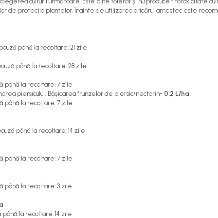
rea culturii următoare. Este bine tolerat și nu produce fitotoxicitate culturi
 de protecția plantelor. Înainte de utilizarea oricărui amestec este recomand
uză până la recoltare: 21 zile
uză până la recoltare: 28 zile
până la recoltare: 7 zile
narea piersicului, Bășicarea frunzelor de piersic/nectarin-
0,2 L/ha
până la recoltare: 7 zile
uză până la recoltare: 14 zile
până la recoltare: 7 zile
până la recoltare: 3 zile
ha
până la recoltare: 14 zile