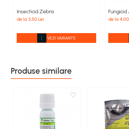
Echipamente electrice
Insecticid Zebra
Fungicid
Curatare
de la 3,50 Lei
de la 4,00
Camping
Gratare
Gratare de camping pe gaz
VEZI VARIANTE
Accesorii
Panouri si Accesorii Solare
Constructii
Produse similare
Abrazive
Accesorii Constructii
Accesorii fixare si siguranta
Amestecare
Betoniere
Cancioage
Ciocane demolatoare