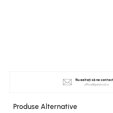
Spanac
Tomate
Vinete
Salate
Ardei
Brocoli și Conopidă
Castraveți
Ceapă
Dovleac și dovlecei
Pepeni
Semințe Hobby
Semințe hobby legume
Nu ezitaţi să ne contac
Semințe hobby plante aromatice
office@pesticid.ro
Semințe hobby flori
Semințe semiprofesionale
Produse Alternative
Pepeni
Rădăcinoase