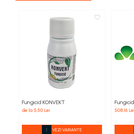
Porumb zaharat
Spanac
Fasole și mazăre
Semințe gazon
Plante furajere
Seminţe plante furajere
Pesticide
Erbicide
Porumb
Floarea Soarelui
Cereale păioase
Rapiță
Fungicid KONVEKT
Fungici
Soia, Mazăre, Fasole
de la 5,50 Lei
508,16 Le
Sfeclă
Lucernă și plante furajere
Livezi
VEZI VARIANTE