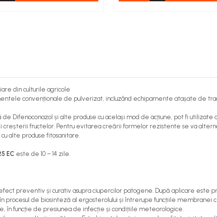
are din culturile agricole
amentele convenționale de pulverizat, incluzând echipamente atașate de tract
 de Difenoconazol și alte produse cu același mod de acțiune, pot fi utilizate
și creșterii fructelor. Pentru evitarea creării formelor rezistente se va alte
cu alte produse fitosanitare.
25 EC
este de 10 – 14 zile.
cu efect preventiv și curativ asupra ciupercilor patogene. După aplicare este pr
 procesul de biosinteză al ergosterolului și întrerupe funcțiile membranei c
e, în funcție de presiunea de infecție și condițiile meteorologice.