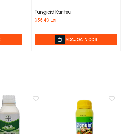
Fungicid Karitsu
F
355,40 Lei
de
E
ADAUGA IN COS