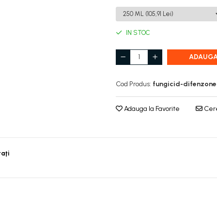
IN STOC
ADAUGA
Cod Produs:
fungicid-difenzon
Adauga la Favorite
Cere
taţi