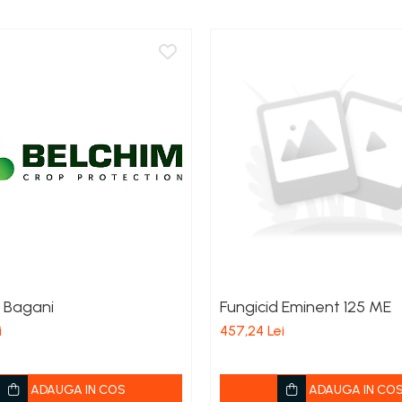
d Bagani
Fungicid Eminent 125 ME
i
457,24 Lei
ADAUGA IN COS
ADAUGA IN CO