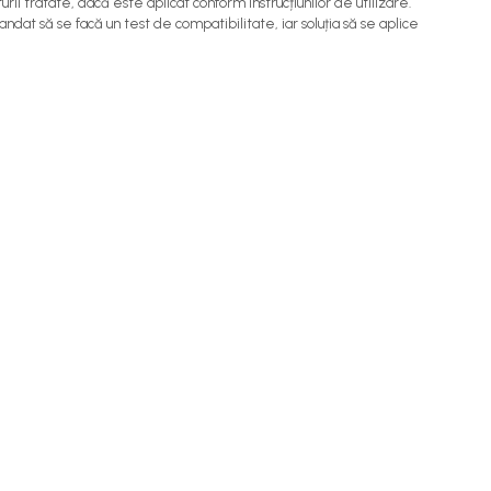
i tratate, dacă este aplicat conform instrucțiunilor de utilizare.
at să se facă un test de compatibilitate, iar soluția să se aplice