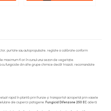
or, purtate sau autopropulsate, reglate si calibrate conform
 de maximum 4 ori în cursul unui sezon de vegetație.
rna cu fungicide din alte grupe chimice decât triazoli, recomandate
eluat rapid în plantă prin frunze și transportat acropetal prin vasele
elulare ale ciupercii patogene.
Fungicid Difenzone 250 EC
aderă