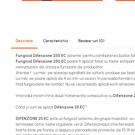
Viță de vie
Cartofi
Legume
Fungicide
Porumb
Descriere
Caracteristici
Review-uri
(0)
Floarea soarelui
Cereale păioase
Fungicid Difenzone 250 EC
sistemic pentru combaterea bolilor foli
Rapiță
Fungicid Difenzone 250 EC
poate fi aplicat foliar cu toate echip
instrucțiunilor de utilizare furnizate de producător.
Cartofi
Atenție ! : La măr, pe aceeași suprafață de cultură, produse pe bază
Viță de vie
La măr: se poate aplică de 4 ori într-un sezon, în perioada formării 
Livezi
fiind fungicidele de contact. Nu se recomandă aplicarea în amestec 
Sfeclă
Intervalul minim între două tratamente consecutive cu
Difenzone 
Soia, Mazăre, Fasole
Legume
Când și cum se aplică
Difenzone 25 EC
?
Insecticide
DIFENZONE 25 EC
este un fungicid sistemic din grupa triazolilor, 
Porumb
lemnoase către toate organele verzi. Difenoconazol interferează în
foarte bine pe frunze și asigura o perioada de protecție de 10-14 zil
Floarea soarelui