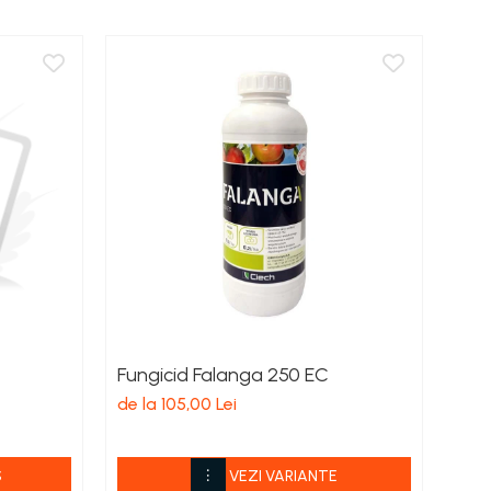
Fungicid Falanga 250 EC
Fun
de la 105,00 Lei
de l
S
VEZI VARIANTE