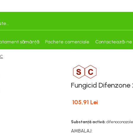
atament sămânță
Pachete comerciale
Contactează-ne
EC
Fungicid Difenzone
105,91 Lei
Substanță activă:
difenoconazole
AMBALAJ
: