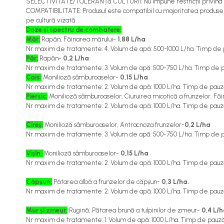
SELECTIVITATE/TOLERANȚă CULTURII: Nu impune restricții privind alege
Cereale păioase
COMPATIBILITATE: Produsul este compatibil cu majoritatea produselor
pe cultură vizată.
Rapiță
Doze și spectru de combatere:
Soia, mazare, fasole
Măr:
Rapăn, Făinarea mărului-
1,88 L/ha
Sfeclă
Nr maxim de tratamente: 4. Volum de apă: 500-1000 L/ha. Timp de pa
Păr:
Rapăn-
0,2 L/ha
Lucernă și plante furajere
Nr maxim de tratamente: 3. Volum de apă: 500-750 L/ha. Timp de pa
Livezi
Cais:
Monilioză sâmburoaselor-
0,15 L/ha
Viță de vie
Nr maxim de tratamente: 2. Volum de apă: 1000 L/ha. Timp de pauză 
Piersic:
Monilioză sâmburoaselor, Ciuruirea micotică a frunzelor, Făi
Cartofi
Nr maxim de tratamente: 2. Volum de apă: 1000 L/ha. Timp de pauză 
Legume
Cireș:
Monilioză sâmburoaselor, Antracnoza frunzelor-
0,2 L/ha
Adjuvanți
Nr maxim de tratamente: 3. Volum de apă: 500-750 L/ha. Timp de pa
Acaricide
Vișîn:
Monilioză sâmburoaselor-
0,15 L/ha
Dezinfectanți de sol
Nr maxim de tratamente: 2. Volum de apă: 1000 L/ha. Timp de pauză 
Îngrășăminte
Căpșun:
Pătarea albă a frunzelor de căpșun-
0,3 L/ha.
Îngrășăminte lichide
Nr maxim de tratamente: 2. Volum de apă: 1000 L/ha. Timp de pauză 
Îngrășăminte foliare
Mur și zmeur:
Rugină, Pătarea brună a tulpinilor de zmeur-
0,4 L/
hidrosolubile
Nr maxim de tratamente: 1. Volum de apă: 1000 L/ha. Timp de pauză 