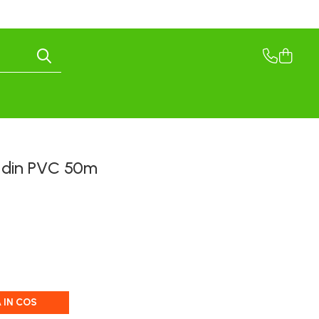
t din PVC 50m
 IN COS