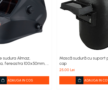
 sudura Almaz,
Mască sudură cu suport 
, fereastra 100x50mm, 4
cap
sudura, taiere, polizare
25,00 Lei
ADAUGA IN COS
ADAUGA IN CO