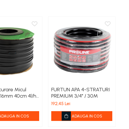
urare Micul
FURTUN APA 4-STRATURI
F
Ø16mm 40cm 4l/h
PREMIUM 3/4" / 30M
60
192,45 Lei
ADAUGA IN COS
ADAUGA IN COS