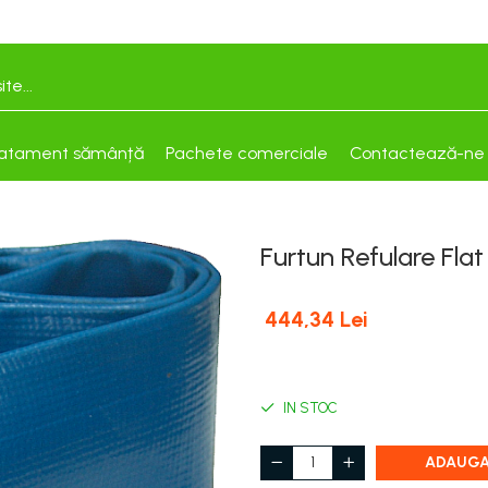
atament sămânță
Pachete comerciale
Contactează-ne
Furtun Refulare Fla
444,34 Lei
IN STOC
ADAUGA