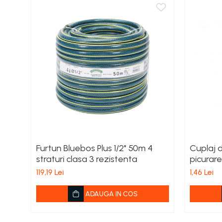
Porumb zaharat
Spanac
Fasole și mazăre
Semințe gazon
Plante furajere
Seminţe plante furajere
Pesticide
Erbicide
Porumb
Floarea Soarelui
Furtun Bluebos Plus 1/2" 50m 4
Cuplaj 
Cereale păioase
straturi clasa 3 rezistenta
picurare
Rapiță
119,19 Lei
1,46 Lei
Soia, Mazăre, Fasole
Sfeclă
ADAUGA IN COS
Lucernă și plante furajere
Livezi