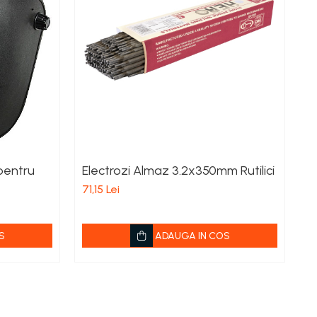
pentru
Electrozi Almaz 3.2x350mm Rutilici
A
i
71,15 Lei
di
4
S
ADAUGA IN COS