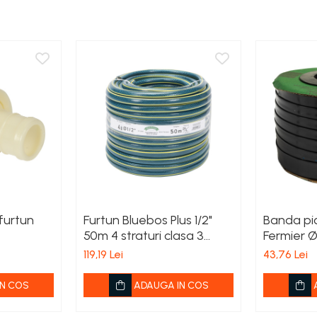
 furtun
Furtun Bluebos Plus 1/2"
Banda pic
50m 4 straturi clasa 3
Fermier 
rezistenta
100m DD
119,19 Lei
43,76 Lei
N COS
ADAUGA IN COS