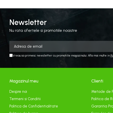
Aspiratoare si aparate de spalat
Plite si arzatoare
Masini de tocat si de carnati
Newsletter
Ventilatoare
Nu rata ofertele si promotiile noastre
Sanitare
Robineti
Baterii
Organizare
Vreau sa primesc newsletter cu promotiile magazinului. Afla mai multe in
P
Incalzire, Climatizare Instalatii
Accesorii Gaz
Aeroterme si Convectori
Magazinul meu
Clienti
Incalzire pe Lemne
Racorduri si Furtunuri Gaz
Despre noi
Metode de 
Electrice
Termeni si Conditii
Politica de R
Cablu si prelungitoare
Politica de Confidentialitate
Garantia Pro
Echipamente iluminare