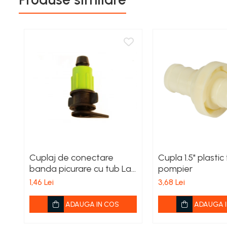
Îngrășăminte foliare gel
Îngrășăminte granulate
Îngrășăminte pentru flori
Îngrășăminte Gazon și Conifere
Regulatori de creștere
Vinificație
Antioxidanți / Stabilizatori
Echipamente
Igienizare / Mentenanță
Limpezire
Cuplaj de conectare
Cupla 1.5" plastic
banda picurare cu tub Lay
pompier
Sulfitare must / vin
Flat
1,46 Lei
3,68 Lei
Drojdii Selecționate
ADAUGA IN COS
ADAUGA I
Casă
Electrocasnice