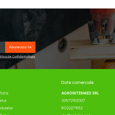
olitica de Confidentialitate
Date comerciale
Plata
AGROINTERMED SRL
etur
J09/729/2007
duselor
RO22279152