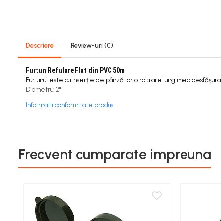
Viță de vie
Cartofi
Legume
Fungicide
Descriere
Review-uri
(0)
Porumb
Furtun Refulare Flat din PVC 50m
Floarea soarelui
Furtunul este cu inserție de pânză iar o rola are lungimea desfășur
Cereale păioase
Diametru: 2"
Rapiță
Informatii conformitate produs
Cartofi
Viță de vie
Livezi
Sfeclă
Frecvent cumparate impreuna
Soia, Mazăre, Fasole
Legume
Insecticide
Porumb
Floarea soarelui