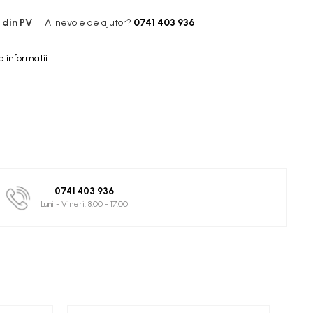
 din PV
Ai nevoie de ajutor?
0741 403 936
 informatii
0741 403 936
Luni - Vineri: 8:00 - 17:00