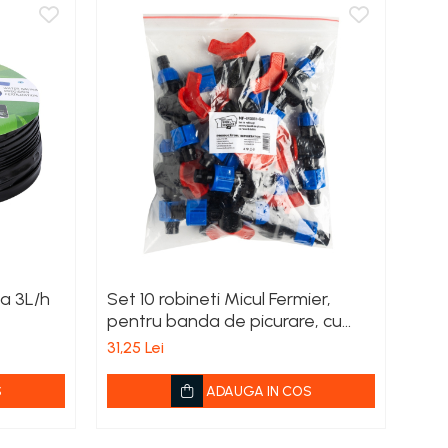
a 3L/h
Set 10 robineti Micul Fermier,
Filt
pentru banda de picurare, cu
23,8
racord dublu
31,25 Lei
S
ADAUGA IN COS