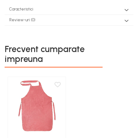
teascuri
Nivele laser si Telemetre
Caracteristici
Nivele si masurare unghi
Review-uri
(0)
Nivele, Echere si Compasuri
Rulete
Frecvent cumparate
impreuna