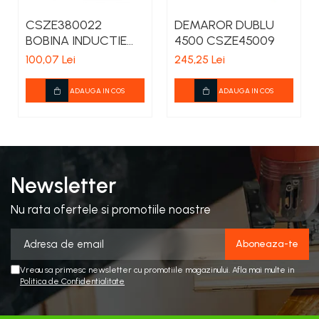
CSZE380022
DEMAROR DUBLU
BOBINA INDUCTIE
4500 CSZE45009
CHINA 3800
100,07 Lei
245,25 Lei
ADAUGA IN COS
ADAUGA IN COS
Newsletter
Nu rata ofertele si promotiile noastre
Vreau sa primesc newsletter cu promotiile magazinului. Afla mai multe in
Politica de Confidentialitate