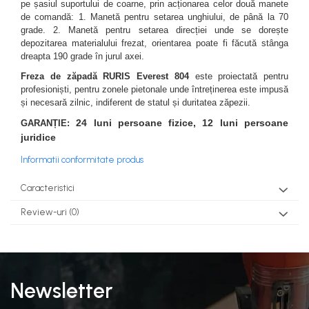
pe șasiul suportului de coarne, prin acționarea celor două manete
teascuri
Nivele laser si Telemetre
de comandă: 1. Manetă pentru setarea unghiului, de până la 70
grade. 2. Manetă pentru setarea direcției unde se dorește
Nivele si masurare unghi
depozitarea materialului frezat, orientarea poate fi făcută stânga
Nivele, Echere si Compasuri
dreapta 190 grade în jurul axei.
Rulete
Freza de zăpadă
RURIS Everest 804
este proiectată pentru
profesioniști, pentru zonele pietonale unde întreținerea este impusă
și necesară zilnic, indiferent de statul și duritatea zăpezii.
24 luni persoane fizice, 12 luni persoane
GARANȚIE:
juridice
Informatii conformitate produs
Caracteristici
Review-uri
(0)
Newsletter