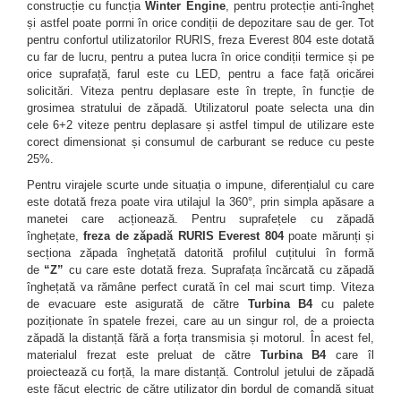
Plase gradina
Markere, seturi de trasat si
construcție cu funcția
Winter Engine
, pentru protecție anti-îngheț
Surubelnite cu magazie
creioane tamplarie
Cleme si prese
și astfel poate porrni în orice condiții de depozitare sau de ger. Tot
Bocanci
Pompe si motopompe
Surubelnite cu varf special
pentru confortul utilizatorilor RURIS, freza Everest 804 este dotată
Finisare lemn
Perii sarma
Branturi si sireturi
Surubelnite cu varf tip L
cu far de lucru, pentru a putea lucra în orice condiții termice și pe
Pompe submersibile
Taiere lemn
Cizme
orice suprafață, farul este cu LED, pentru a face față oricărei
Surubelnite cu varf tip T
Scule modulare pentru aschiere
Motopompe si accesorii
Zugravire
solicitări. Viteza pentru deplasare este în trepte, în funcție de
Genunchere
Surubelnite de precizie
Pompe
Scule monobloc pentru
grosimea stratului de zăpadă. Utilizatorul poate selecta una din
Bidinele
Ghete
Surubelnite dinamometrice
cele 6+2 viteze pentru deplasare și astfel timpul de utilizare este
aschiere
Sere si prelate
corect dimensionat și consumul de carburant se reduce cu peste
Pensule
Pantofi
Surubelnite individuale
Burghie din carbura
Sfori de gradina
25%.
Tapet si exterior
Saboti
Surubelnite izolate
Burghie HSS
Pentru virajele scurte unde situația o impune, diferențialul cu care
Suflante
Trafaleti
Sandale
Surubelnite tester
este dotată freza poate vira utilajul la 360°, prin simpla apăsare a
Cutite dedicate pentru diferite masini
Sosete
Topoare
Surubelnite tip Z
manetei care acționează. Pentru suprafețele cu zăpadă
Cutite pentru strung
înghețate,
freza de zăpadă RURIS Everest 804
poate mărunți și
TIje de surubelnita
Trimmere Electrice
Freze din carbura
secționa zăpada înghețată datorită profilul cuțitului în formă
Truse surubelnite de precizie
de
“Z”
cu care este dotată freza. Suprafața încărcată cu zăpadă
Freze HSS
Unelte de sapat
Taiere metal
înghețată va rămâne perfect curată în cel mai scurt timp. Viteza
Freze pentru gravura
de evacuare este asigurată de către
Turbina B4
cu palete
Unelte pentru altoit
Truse si seturi de unelte
Freze pentru profilare
poziționate în spatele frezei, care au un singur rol, de a proiecta
Unelte pentru plantare
zăpadă la distanță fără a forța transmisia și motorul. În acest fel,
Seturi selectionate
Unelte de masurat
materialul frezat este preluat de către
Turbina B4
care îl
Unelte pentru vie
proiectează cu forță, la mare distanță. Controlul jetului de zăpadă
Cale plant paralele
este făcut electric de către utilizator din bordul de comandă situat
Zdrobitoare, razatoare si
Dispozitive masurare