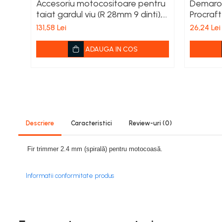
Accesoriu motocositoare pentru
Demaro
Viță de vie
taiat gardul viu (R 28mm 9 dinti),
Procraft
Cartofi
Elefant
131,58 Lei
26,24 Lei
Legume
Fungicide
ADAUGA IN COS
Porumb
Floarea soarelui
Cereale păioase
Rapiță
Cartofi
Viță de vie
Descriere
Caracteristici
Review-uri
(0)
Livezi
Sfeclă
Fir trimmer 2.4 mm (spirală) pentru motocoasă.
Soia, Mazăre, Fasole
Legume
Informatii conformitate produs
Insecticide
Porumb
Floarea soarelui