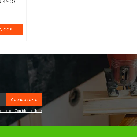
 4500
N COS
olitica de Confidentialitate