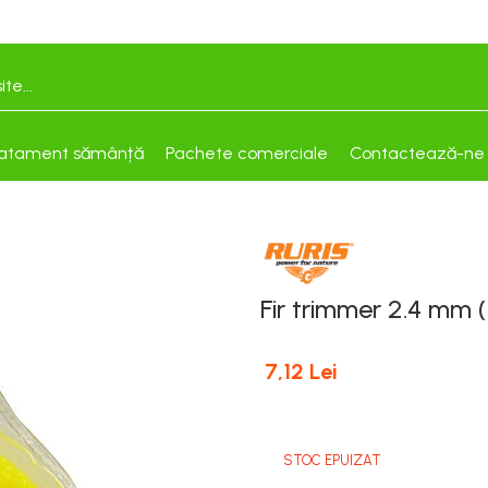
atament sămânță
Pachete comerciale
Contactează-ne
Fir trimmer 2.4 mm (
7,12 Lei
STOC EPUIZAT