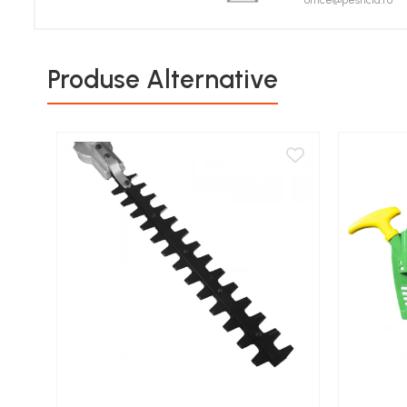
office@pesticid.ro
Porumb zaharat
Spanac
Fasole și mazăre
Produse Alternative
Semințe gazon
Plante furajere
Seminţe plante furajere
Pesticide
Erbicide
Porumb
Floarea Soarelui
Cereale păioase
Rapiță
Soia, Mazăre, Fasole
Sfeclă
Lucernă și plante furajere
Livezi