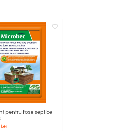
t pentru fose septice
c
 Lei