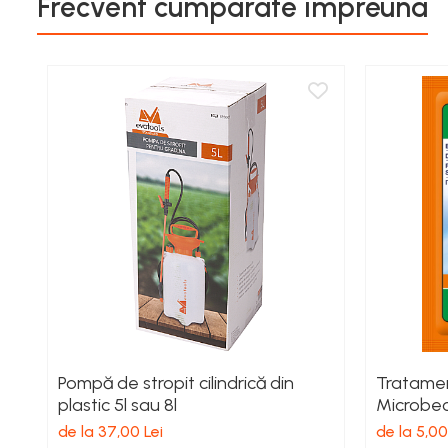
Frecvent cumparate impreuna
Cereale păioase
Rapiță
Soia, mazare, fasole
Sfeclă
Lucernă și plante furajere
Livezi
Viță de vie
Cartofi
Legume
Adjuvanți
Acaricide
Dezinfectanți de sol
Îngrășăminte
Îngrășăminte lichide
Pompă de stropit cilindrică din
Tratamen
plastic 5l sau 8l
Microbe
Îngrășăminte foliare
hidrosolubile
de la 37,00 Lei
de la 5,00