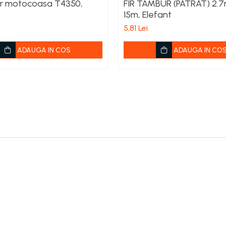
r motocoasa T4350,
FIR TAMBUR (PATRAT) 2.
15m, Elefant
5,81 Lei
ADAUGA IN COS
ADAUGA IN CO