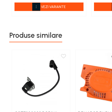
Îngrășăminte foliare gel
VEZI VARIANTE
Îngrășăminte granulate
Îngrășăminte pentru flori
Îngrășăminte Gazon și Conifere
Produse similare
Regulatori de creștere
Vinificație
Antioxidanți / Stabilizatori
Echipamente
Igienizare / Mentenanță
Limpezire
Sulfitare must / vin
Drojdii Selecționate
Casă
Electrocasnice