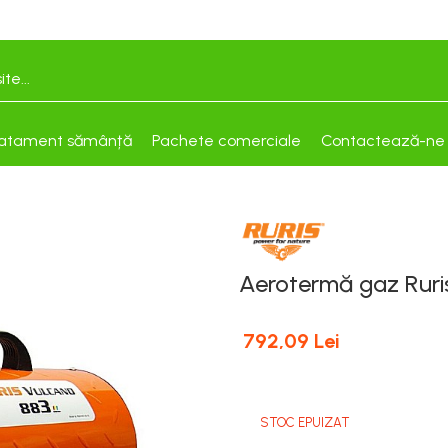
atament sămânță
Pachete comerciale
Contactează-ne
Aerotermă gaz Rur
792,09 Lei
STOC EPUIZAT