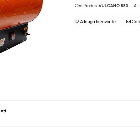
Cod Produs:
VULCANO 883
Ai 
Adauga la Favorite
Cere
taţi