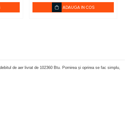
S
ADAUGA IN COS
ebitul de aer livrat de 102360 Btu. Pornirea și oprirea se fac simplu,