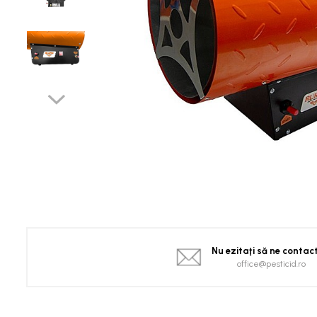
Spanac
Tomate
Vinete
Salate
Ardei
Brocoli și Conopidă
Castraveți
Ceapă
Dovleac și dovlecei
Pepeni
Semințe Hobby
Semințe hobby legume
Semințe hobby plante aromatice
Nu ezitaţi să ne contac
Semințe hobby flori
office@pesticid.ro
Semințe semiprofesionale
Pepeni
Rădăcinoase