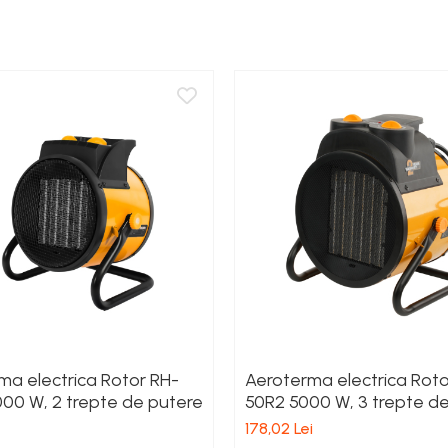
ma electrica Rotor RH-
Aeroterma electrica Roto
000 W, 2 trepte de putere
50R2 5000 W, 3 trepte d
, mufa trifazica
178,02 Lei