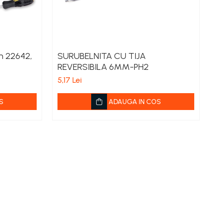
on 22642,
SURUBELNITA CU TIJA
S
REVERSIBILA 6MM-PH2
E
5,17 Lei
18
S
ADAUGA IN COS