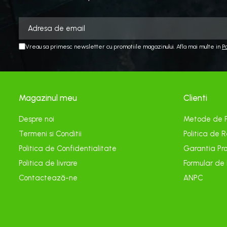
Echipamente electrice
Curatare
Camping
Vreau sa primesc newsletter cu promotiile magazinului. Afla mai multe in
P
Gratare
Gratare de camping pe gaz
Accesorii
Panouri si Accesorii Solare
Magazinul meu
Clienti
Constructii
Despre noi
Metode de 
Abrazive
Termeni si Conditii
Politica de R
Accesorii Constructii
Politica de Confidentialitate
Garantia Pro
Accesorii fixare si siguranta
Politica de livrare
Formular de
Amestecare
Contactează-ne
ANPC
Betoniere
Cancioage
Ciocane demolatoare