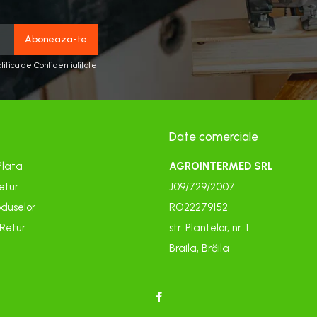
olitica de Confidentialitate
Date comerciale
Plata
AGROINTERMED SRL
etur
J09/729/2007
duselor
RO22279152
 Retur
str. Plantelor, nr. 1
Braila, Brăila