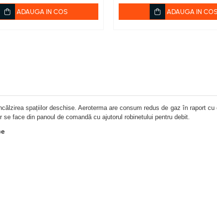
ADAUGA IN COS
ADAUGA IN CO
ncălzirea spațiilor deschise. Aeroterma are consum redus de gaz în raport cu d
r se face din panoul de comandă cu ajutorul robinetului pentru debit.
ce