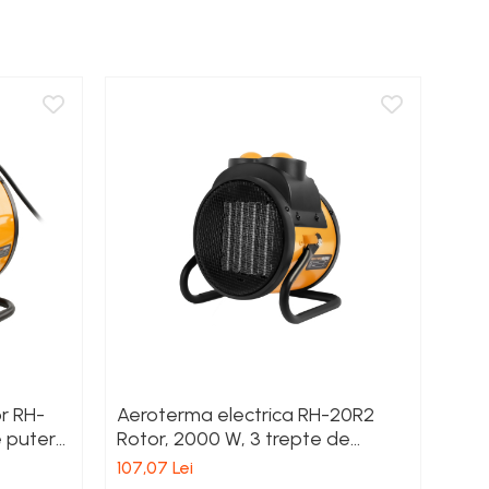
r RH-
Aeroterma electrica RH-20R2
e putere
Rotor, 2000 W, 3 trepte de
putere
107,07 Lei