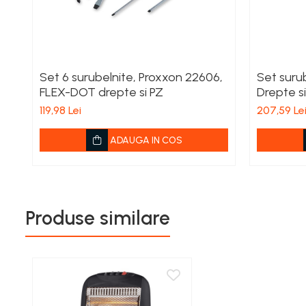
Îngrășăminte foliare gel
Îngrășăminte granulate
Îngrășăminte pentru flori
Set 6 surubelnite, Proxxon 22606,
Set surub
Îngrășăminte Gazon și Conifere
FLEX-DOT drepte si PZ
Drepte si
Regulatori de creștere
119,98 Lei
207,59 Le
Vinificație
ADAUGA IN COS
Antioxidanți / Stabilizatori
Echipamente
Igienizare / Mentenanță
Limpezire
Produse similare
Sulfitare must / vin
Drojdii Selecționate
Casă
Electrocasnice