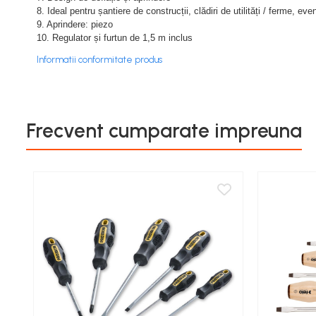
Cereale păioase
8. Ideal pentru șantiere de construcții, clădiri de utilități / ferme, e
9. Aprindere: piezo
Rapiță
10. Regulator și furtun de 1,5 m inclus
Soia, mazare, fasole
Informatii conformitate produs
Sfeclă
Lucernă și plante furajere
Livezi
Viță de vie
Frecvent cumparate impreuna
Cartofi
Legume
Adjuvanți
Acaricide
Dezinfectanți de sol
Îngrășăminte
Îngrășăminte lichide
Îngrășăminte foliare
hidrosolubile