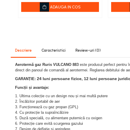
Viță de vie
ADAUGA IN COS
Cartofi
Legume
Fungicide
Porumb
Floarea soarelui
Cereale păioase
Descriere
Caracteristici
Review-uri
(0)
Rapiță
Cartofi
Aerotermă gaz Ruris VULCANO 883
este produsul perfect pentru î
direct din panoul de comandă al aerotermei. Reglarea debitului de ae
Viță de vie
24 luni persoane fizice, 12 luni persoane juridi
GARANȚIE:
Livezi
Sfeclă
Funcții și avantaje:
Soia, Mazăre, Fasole
1. Ultima colecție cu un design nou și mai multă putere
2. Încălzitor portabil de aer
Legume
3. Funcționează cu gaz propan (GPL)
Insecticide
4. Cu protecție la supraîncălzire
5. Duză specială, cu alimentare puternică cu oxigen
Porumb
6. Protecție care evită scurgerea gazului
Floarea soarelui
7. Design de deflație și aprindere