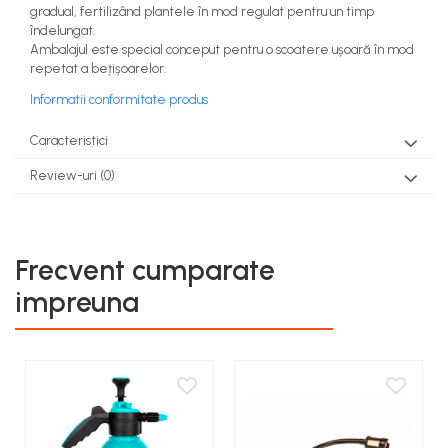
gradual, fertilizând plantele în mod regulat pentru un timp
teascuri
Nivele laser si Telemetre
îndelungat.
Ambalajul este special conceput pentru o scoatere ușoară în mod
Nivele si masurare unghi
repetat a bețișoarelor.
Nivele, Echere si Compasuri
Informatii conformitate produs
Rulete
Caracteristici
Review-uri
(0)
Frecvent cumparate
impreuna