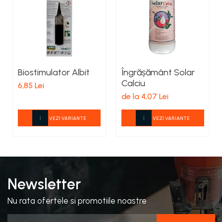
Biostimulator Albit
Îngrășământ Solar
Calciu
6,85 Lei
de la 4,07 Lei
VEZI VARIANTE
VEZI VARIANTE
Newsletter
Nu rata ofertele si promotiile noastre