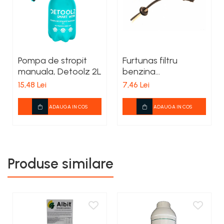
Pompa de stropit
Furtunas filtru
manuala, Detoolz 2L
benzina
motocositoare
15,48 Lei
7,46 Lei
ADAUGA IN COS
ADAUGA IN COS
Produse similare