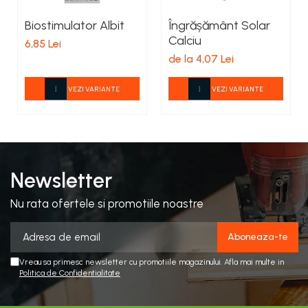
Biostimulator Albit
Îngrășământ Solar
Calciu
6,85 Lei
de la 4,07 Lei
VEZI VARIANTE
VEZI VARIANTE
Newsletter
Nu rata ofertele si promotiile noastre
Vreau sa primesc newsletter cu promotiile magazinului. Afla mai multe in
Politica de Confidentialitate