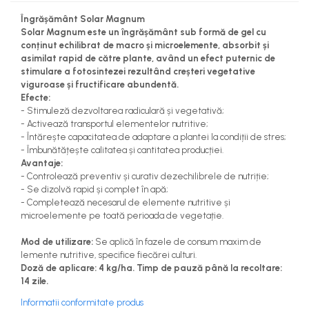
teascuri
Nivele laser si Telemetre
Îngrășământ Solar Magnum
Solar Magnum este un îngrășământ sub formă de gel cu
Nivele si masurare unghi
conținut echilibrat de macro și microelemente, absorbit și
Nivele, Echere si Compasuri
asimilat rapid de către plante, având un efect puternic de
Rulete
stimulare a fotosintezei rezultând creșteri vegetative
viguroase și fructificare abundentă.
Efecte:
- Stimuleză dezvoltarea radiculară și vegetativă;
- Activează transportul elementelor nutritive;
- Întărește capacitatea de adaptare a plantei la condiții de stres;
- Îmbunătățește calitatea și cantitatea producției.
Avantaje:
- Controlează preventiv și curativ dezechilibrele de nutriție;
- Se dizolvă rapid și complet în apă;
- Completează necesarul de elemente nutritive și
microelemente pe toată perioada de vegetație.
Mod de utilizare:
Se aplică în fazele de consum maxim de
lemente nutritive, specifice fiecărei culturi.
Doză de aplicare: 4 kg/ha. Timp de pauză până la recoltare:
14 zile.
Informatii conformitate produs