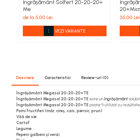
Îngrășământ Solfert 20-20-20+
Îngrășă
Viță de vie
Me
20+Mic
Cartofi
de la 5,00 Lei
35,00 Lei
Legume
Fungicide
VEZI VARIANTE
Porumb
Floarea soarelui
Cereale păioase
Rapiță
Cartofi
Viță de vie
Descriere
Caracteristici
Review-uri
(0)
Livezi
Îngrășământ Megasol 20-20-20+TE
Sfeclă
Îngrășământ Megasol 20-20-20+TE
este un
îngrășământ
solubil
Soia, Mazăre, Fasole
Îngrășământ Megasol 20-20-20+TE
poate fi utilizat cu rezulta
Legume
Pomi fructiferi (măr, cireș, cais, piersic, prun)
Viță de vie
Insecticide
Cartof
Porumb
Legume
Pepeni galbeni și verzi
Floarea soarelui