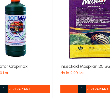
lator Cropmax
Insecticid Mospilan 20 S
0 Lei
de la 2,20 Lei
VEZI VARIANTE
VEZI VARIANT