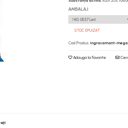
Substanță activă:
Azot 20%, Fosf
AMBALAJ
:
STOC EPUIZAT
Cod Produs:
ingrasamant-mega
Adauga la Favorite
Cere
taţi