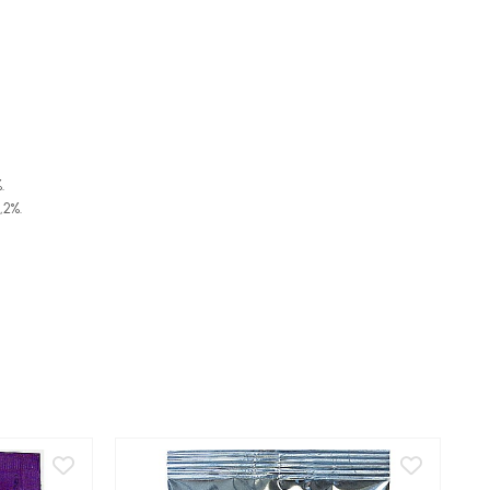
.
,2%.