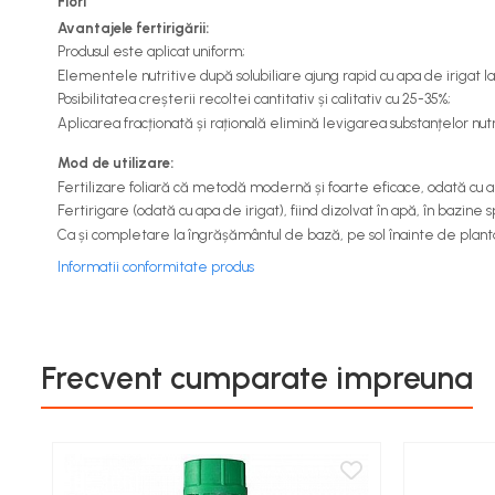
Flori
Cereale păioase
Avantajele fertirigării:
Rapiță
Produsul este aplicat uniform;
Soia, mazare, fasole
Elementele nutritive după solubiliare ajung rapid cu apa de irigat l
Posibilitatea creșterii recoltei cantitativ și calitativ cu 25-35%
;
Sfeclă
Aplicarea fracționată și rațională elimină levigarea substanțelor nutri
Lucernă și plante furajere
Livezi
Mod de utilizare:
Fertilizare foliară
că metodă modernă și foarte eficace, odată cu alte
Viță de vie
Fertirigare
(odată cu apa de irigat), fiind dizolvat în apă, în bazine
Cartofi
Ca și completare la
îngrășământul de bază
, pe sol înainte de plan
Legume
Informatii conformitate produs
Adjuvanți
Acaricide
Dezinfectanți de sol
Frecvent cumparate impreuna
Îngrășăminte
Îngrășăminte lichide
Îngrășăminte foliare
hidrosolubile