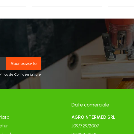
olitica de Confidentialitate
Date comerciale
Plata
AGROINTERMED SRL
etur
J09/729/2007