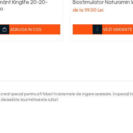
mânt Kinglife 20-20-
Biostimulator Naturamin
ro
de la 119,00 Lei
ADAUGA IN COS
VEZI VARIANTE
 creat special pentru a fi folosit în sistemele de irigare avansate, în special î
te deosebite la următoarele culturi: