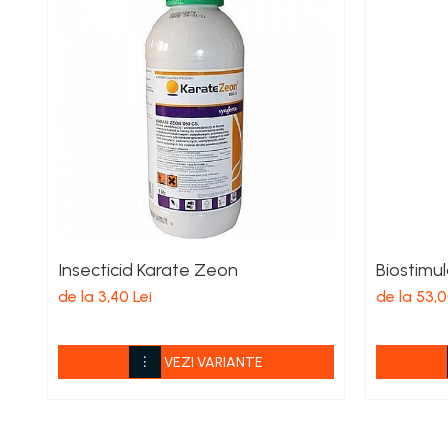
Îngrășăminte foliare gel
Îngrășăminte granulate
Îngrășăminte pentru flori
Îngrășăminte Gazon și Conifere
Regulatori de creștere
Vinificație
Antioxidanți / Stabilizatori
Echipamente
Insecticid Karate Zeon
Biostimu
Igienizare / Mentenanță
de la 3,40 Lei
de la 53,0
Limpezire
Sulfitare must / vin
VEZI VARIANTE
Drojdii Selecționate
Casă
Electrocasnice