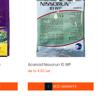
G
Acaricid Nissorun 10 WP
F
de la 4,50 Lei
de
E
VEZI VARIANTE