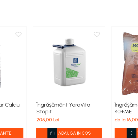
r Calciu
Îngrășământ YaraVita
Îngrășămâ
Stopit
40+ME
205,00 Lei
de la 16,00
IANTE
ADAUGA IN COS