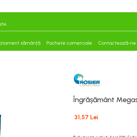
atament sămânță
Pachete comerciale
Contactează-ne
Îngrășământ Mega
31,57 Lei