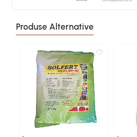
office@pesticid.ro
Porumb zaharat
Spanac
Fasole și mazăre
Produse Alternative
Semințe gazon
Plante furajere
Seminţe plante furajere
Pesticide
Erbicide
Porumb
Floarea Soarelui
Cereale păioase
Rapiță
Soia, Mazăre, Fasole
Sfeclă
Lucernă și plante furajere
Livezi