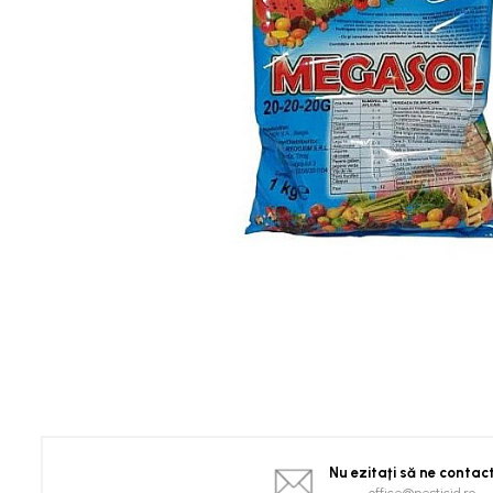
Spanac
Tomate
Vinete
Salate
Ardei
Brocoli și Conopidă
Castraveți
Ceapă
Dovleac și dovlecei
Pepeni
Semințe Hobby
Semințe hobby legume
Semințe hobby plante aromatice
Semințe hobby flori
Semințe semiprofesionale
Pepeni
Nu ezitaţi să ne contac
Rădăcinoase