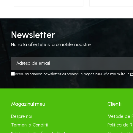
Echipamente electrice
Curatare
Camping
Gratare
Newsletter
Gratare de camping pe gaz
Nu rata ofertele si promotiile noastre
Accesorii
Panouri si Accesorii Solare
Constructii
Abrazive
Vreau sa primesc newsletter cu promotiile magazinului. Afla mai multe in
P
Accesorii Constructii
Accesorii fixare si siguranta
Amestecare
Magazinul meu
Clienti
Betoniere
Despre noi
Metode de 
Cancioage
Termeni si Conditii
Politica de R
Ciocane demolatoare