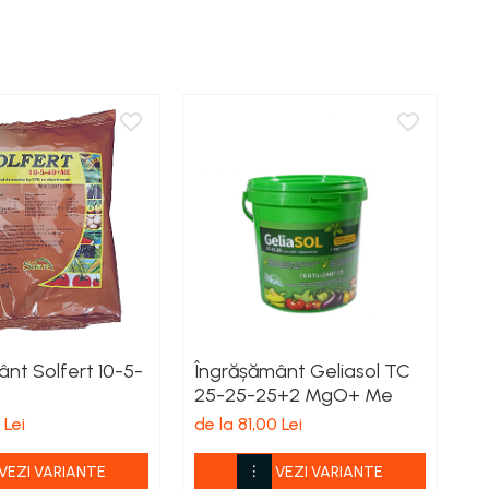
nt Solfert 10-5-
Îngrășământ Geliasol TC
Î
25-25-25+2 MgO+ Me
2
 Lei
de la 81,00 Lei
35
VEZI VARIANTE
VEZI VARIANTE