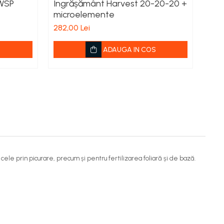
 WSP
Îngrășământ Harvest 20-20-20 +
Îng
microelemente
de l
282,00 Lei
ADAUGA IN COS
n cele prin picurare, precum și pentru fertilizarea foliară și de bază.