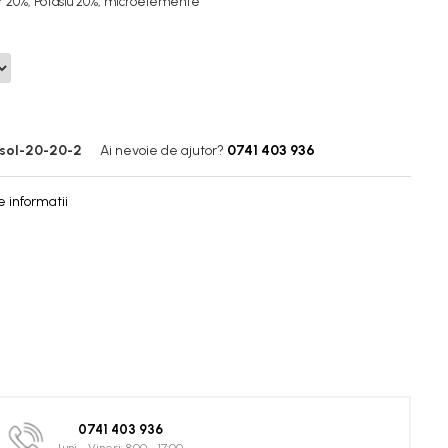
or 20%, Potasiu 20%, microelemente
sol-20-20-2
Ai nevoie de ajutor?
0741 403 936
 informatii
0741 403 936