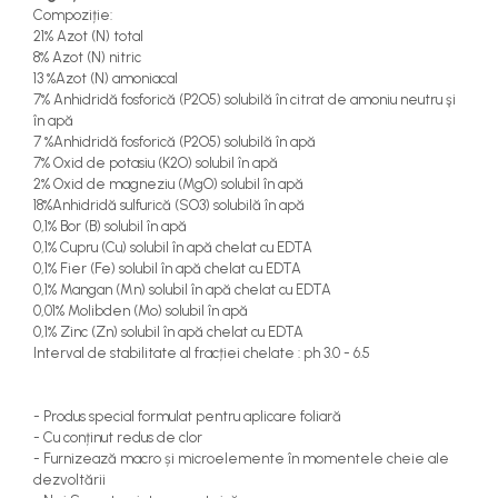
teascuri
Compoziție:
Nivele laser si Telemetre
21% Azot (N) total
Nivele si masurare unghi
8% Azot (N) nitric
13 %Azot (N) amoniacal
Nivele, Echere si Compasuri
7% Anhidridă fosforică (P2O5) solubilă în citrat de amoniu neutru şi
Rulete
în apă
7 %Anhidridă fosforică (P2O5) solubilă în apă
7% Oxid de potasiu (K2O) solubil în apă
2% Oxid de magneziu (MgO) solubil în apă
18%Anhidridă sulfurică (SO3) solubilă în apă
0,1% Bor (B) solubil în apă
0,1% Cupru (Cu) solubil în apă chelat cu EDTA
0,1% Fier (Fe) solubil în apă chelat cu EDTA
0,1% Mangan (Mn) solubil în apă chelat cu EDTA
0,01% Molibden (Mo) solubil în apă
0,1% Zinc (Zn) solubil în apă chelat cu EDTA
Interval de stabilitate al fracției chelate : ph 3.0 - 6.5
- Produs special formulat pentru aplicare foliară
- Cu conținut redus de clor
- Furnizează macro și microelemente în momentele cheie ale
dezvoltării