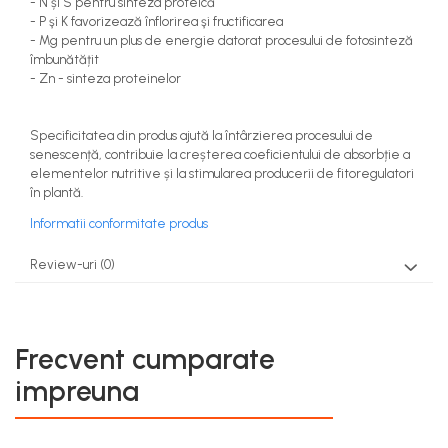
- N și S pentru sinteza proteică
- P şi K favorizează înflorirea şi fructificarea
- Mg pentru un plus de energie datorat procesului de fotosinteză
îmbunătățit
- Zn - sinteza proteinelor
Specificitatea din produs ajută la întârzierea procesului de
senescență, contribuie la creșterea coeficientului de absorbție a
elementelor nutritive și la stimularea producerii de fitoregulatori
în plantă.
Informatii conformitate produs
Review-uri
(0)
Frecvent cumparate
impreuna