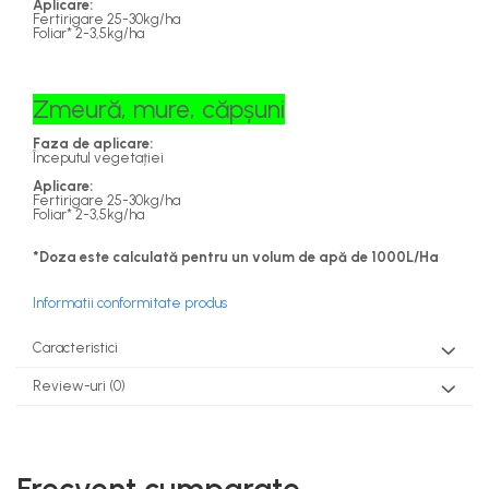
Aplicare:
Fertirigare 25-30kg/ha
Foliar* 2-3,5kg/ha
Zmeură, mure, căpșuni
Faza de aplicare:
Începutul vegetației
Aplicare:
Fertirigare 25-30kg/ha
Foliar* 2-3,5kg/ha
*Doza este calculată pentru un volum de apă de 1000L/Ha
Informatii conformitate produs
Caracteristici
Review-uri
(0)
Frecvent cumparate