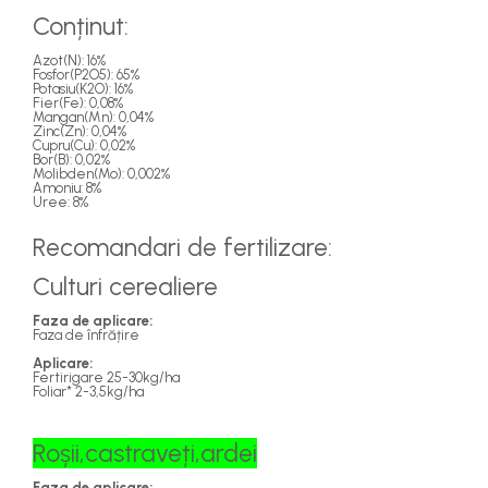
Rulete
Conținut:
Azot(N): 16%
Fosfor(P2O5): 65%
Potasiu(K2O): 16%
Fier(Fe): 0,08%
Mangan(Mn): 0,04%
Zinc(Zn): 0,04%
Cupru(Cu): 0,02%
Bor(B): 0,02%
Molibden(Mo): 0,002%
Amoniu: 8%
Uree: 8%
Recomandari de fertilizare:
Culturi cerealiere
Faza de aplicare:
Faza de înfrățire
Aplicare:
Fertirigare 25-30kg/ha
Foliar* 2-3,5kg/ha
Roșii,castraveți,ardei
Faza de aplicare: