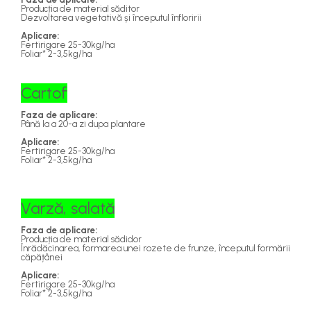
Producția de material săditor
Dezvoltarea vegetativă și începutul înfloririi
Aplicare:
Fertirigare 25-30kg/ha
Foliar* 2-3,5kg/ha
Cartof
Faza de aplicare:
Până la a 20-a zi dupa plantare
Aplicare:
Fertirigare 25-30kg/ha
Foliar* 2-3,5kg/ha
Varză, salată
Faza de aplicare:
Producția de material sădidor
Înrădăcinarea, formarea unei rozete de frunze, începutul formării
căpățânei
Aplicare:
Fertirigare 25-30kg/ha
Foliar* 2-3,5kg/ha