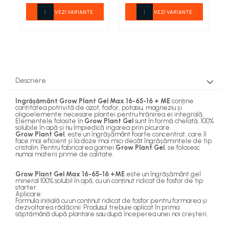
Scule modulare pentru aschiere
Surubelnite cu varf tip T
Sere si prelate
Branturi si sireturi
Pensule
VEZI VARIANTE
VEZI VARIANTE
Scule monobloc pentru
Surubelnite de precizie
Cizme
Sfori de gradina
aschiere
Tapet si exterior
Surubelnite dinamometrice
Genunchere
Trafaleti
Suflante
Burghie din carbura
Surubelnite individuale
Ghete
Topoare
Burghie HSS
Surubelnite izolate
Pantofi
Cutite dedicate pentru diferite masini
Trimmere Electrice
Surubelnite tester
Saboti
Cutite pentru strung
Unelte de sapat
Descriere
Surubelnite tip Z
Sandale
Freze din carbura
Unelte pentru altoit
TIje de surubelnita
Îngrășământ Grow Plant Gel Max 16-65-16 + ME
conține
Sosete
Freze HSS
cantitatea potrivită de azot, fosfor, potasiu, magneziu și
Unelte pentru plantare
Truse surubelnite de precizie
oligoelemente necesare plantei pentru hrănirea ei integrală.
Freze pentru gravura
Elementele folosite în
Grow Plant Gel
sunt în formă chelată, 100%
Taiere metal
Unelte pentru vie
solubile în apă și nu împiedică irigarea prin picurare.
Freze pentru profilare
Grow Plant Gel
, este un îngrășământ foarte concentrat, care îl
Truse si seturi de unelte
Zdrobitoare, razatoare si
face mai eficient și la doze mai mici decât îngrășămintele de tip
Seturi selectionate
teascuri
cristalin. Pentru fabricarea gamei
Grow Plant Gel
, se folosesc
Unelte de masurat
numai materii prime de calitate.
Cale plant paralele
Grow Plant Gel Max 16-65-16 +ME
este un îngrășământ gel
Dispozitive masurare
mineral 100% solubil în apă, cu un conținut ridicat de fosfor de tip
starter.
Nivele laser si Telemetre
Aplicare:
Formula inițială cu un conținut ridicat de fosfor pentru formarea și
Nivele si masurare unghi
dezvoltarea rădăcinii. Produsul trebuie aplicat în prima
săptămână după plantare sau după începerea unei noi creșteri.
Nivele, Echere si Compasuri