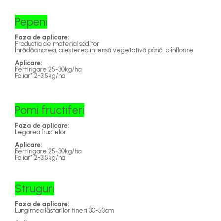
Pepeni
Faza de aplicare:
Productia de material saditor
Înrădăcinarea, cresterea intensă vegetativă până la înflorire
Aplicare:
Fertirigare 25-30kg/ha
Foliar* 2-3,5kg/ha
Pomi fructiferi
Faza de aplicare:
Legarea fructelor
Aplicare:
Fertirigare 25-30kg/ha
Foliar* 2-3,5kg/ha
Struguri
Faza de aplicare:
Lungimea lăstarilor tineri 30-50cm