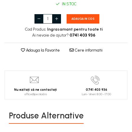
Lucernă și plante furajere
Mixere Electrice
Plite PPR
Spanac
Alte tipuri de clesti
IN STOC
Cuple
Protectia capului
Universale
Livezi
Fasole și mazăre
Pistoale electrice de vopsit
Clesti pentru aplicatii electrice
Conectoare
Polizoare
Beton
Caciuli
Viță de vie
Semințe gazon
Clesti pentru aplicatii speciale
ADAUGA IN COS
Pistoale
Placare
Diamante
Rotopercutoare
Casti protectie
Cartofi
Clesti pentru aplicatii universale
Temporizatoare
Plante furajere
Lemn si rigips
Cod Produs:
Ingrasamant pentru toate ti
Protectia auzului
Roabe si accesorii
Legume
Slefuitoare
Clesti pentru instalatii sanitare
Derulatoare si suporti
Ai nevoie de ajutor?
0741 403 936
Condensatori
Seminţe plante furajere
Protectia ochilor si fetei
Adjuvanți
Scari
Sudură și lipire
Cutite, cuttere si lame
Banda de picurare si accesorii
Protectia respiratiei
Discuri si panze
Acaricide
Spacluri
Adauga la Favorite
Cere informatii
Filtre
Accesorii lipire
Dalti si razuitoare
Sepci
Traforaj si ferastrau de mana
Lopeti si cazmale
Dezinfectanți de sol
Accesorii si consumabile aer cald
Suruburi, cuie, piulite, dibluri,
Protectia mainilor
Fasonare si finisare metal
Debitare
cleme
Accesorii sudura
Masini de tuns iarba
Manusi profesionale
Debitare metal
Filetare metal
Aparate de sudura
Conexpanduri, cleme, conectori
Mini tractoare
Manusi antichimice
Debitare piatra
Lampi si arzatoare gaz
Pistoale cu aer cald
Cuie
Manusi elastan
Diamante
Motocoase si accesorii
Traforaje electrice
Rindele manuale
Nu ezitaţi să ne contactaţi
0741 403 936
Dibluri
Manusi piele
Discuri abrazive
office@pesticid.ro
Luni - Vineri: 8:00 - 17:00
Motocoase
Piulite si saibe
Seturi imbus si torx
Manusi speciale
Lemn
Piese si accesorii
Suruburi montare
Manusi sudura
Multifunctionale
Surubelnite
Motocultoare
Produse Alternative
Suruburi si tije metrice
Manusi termoizolante
Panze
Manere surubelnite
Tamplarie
Motoburghie
Manusi uzuale
Polizare metal
Seturi de surubelnite
Accesorii taiere
Protectia picioarelor