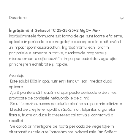
teascuri
Nivele laser si Telemetre
Nivele si masurare unghi
Descriere
Nivele, Echere si Compasuri
Rulete
Îngrășământ Geliasol TC 25-25-25+2 MgO+ Me
-
Îngrășămintele formulate sub formă de gel sunt foarte eficiente,
aplicate în perioadele de vegetaţie cu creștere intensă, având
un impact sporit asupra culturii. Îngrășământul echilibrat în
pricipalele elemente nutritive, cu adaos de magneziu și
microelemente acţionează în timpul perioadei de vegetaţie
prin creșteri echilibrate și rapide.
Avantaje:
• Este solubil 100% în apă, nutrienţii fiind utilizaţi imediat după
aplicare
• Ajută plantele să treacă mai ușor peste perioadele de stres
provocate de condiţiile nefavorabile de climă
• Se utilizează cu succes pe solurile alcaline sau puternic salinizate
• Efectul de creștere rapidă a rădăcinilor, tulpinilor, organelor
florale, fructelor, duce la creșterea calitativă și cantitativă a
recoltei
• Se aplică prin fertigare pe toată perioada de vegetaţie în
alternanţă cu celelalte îngrășăminte hidrosolubile (tip Solfert,