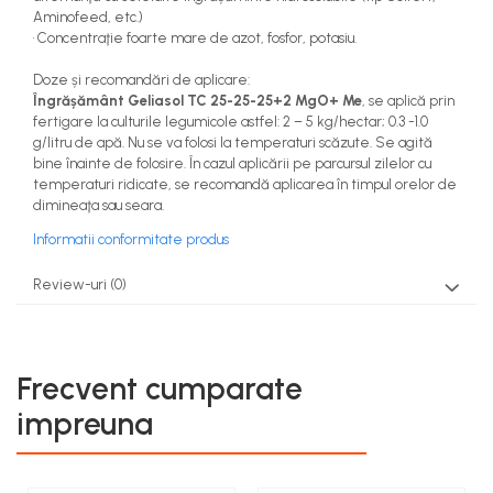
Aminofeed, etc.)
• Concentraţie foarte mare de azot, fosfor, potasiu.
Doze și recomandări de aplicare:
Îngrășământ Geliasol TC 25-25-25+2 MgO+ Me
, se aplică prin
fertigare la culturile legumicole astfel: 2 – 5 kg/hectar; 0.3 -1.0
g/litru de apă. Nu se va folosi la temperaturi scăzute. Se agită
bine înainte de folosire. În cazul aplicării pe parcursul zilelor cu
temperaturi ridicate, se recomandă aplicarea în timpul orelor de
dimineaţa sau seara.
Informatii conformitate produs
Review-uri
(0)
Frecvent cumparate
impreuna