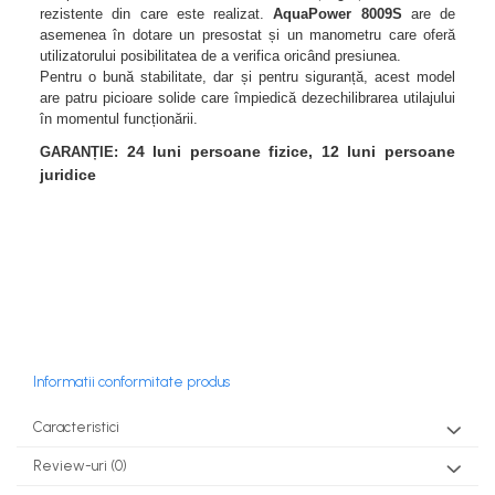
rezistente din care este realizat.
AquaPower 8009S
are de
teascuri
Nivele laser si Telemetre
asemenea în dotare un presostat și un manometru care oferă
Nivele si masurare unghi
utilizatorului posibilitatea de a verifica oricând presiunea.
Pentru o bună stabilitate, dar și pentru siguranță, acest model
Nivele, Echere si Compasuri
are patru picioare solide care împiedică dezechilibrarea utilajului
Rulete
în momentul funcționării.
24 luni persoane fizice, 12 luni persoane
GARANȚIE:
juridice
Informatii conformitate produs
Caracteristici
Review-uri
(0)