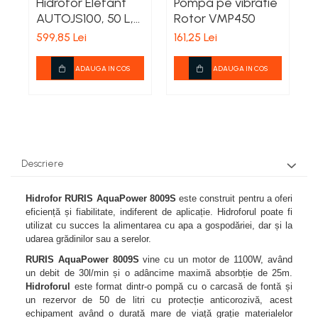
Plase gradina
Markere, seturi de trasat si
Hidrofor Elefant
Pompa pe vibratie
Surubelnite cu magazie
creioane tamplarie
Cleme si prese
AUTOJS100, 50 L,
Rotor VMP450
E
Bocanci
Pompe si motopompe
Surubelnite cu varf special
550 W, 35 l/min
3
Finisare lemn
599,85 Lei
161,25 Lei
2
Perii sarma
Branturi si sireturi
Surubelnite cu varf tip L
Pompe submersibile
Taiere lemn
Cizme
Surubelnite cu varf tip T
Scule modulare pentru aschiere
Motopompe si accesorii
ADAUGA IN COS
ADAUGA IN COS
Zugravire
Genunchere
Surubelnite de precizie
Pompe
Scule monobloc pentru
Bidinele
Ghete
Surubelnite dinamometrice
aschiere
Sere si prelate
Pensule
Pantofi
Surubelnite individuale
Burghie din carbura
Sfori de gradina
Tapet si exterior
Saboti
Surubelnite izolate
Burghie HSS
Suflante
Trafaleti
Sandale
Surubelnite tester
Cutite dedicate pentru diferite masini
Descriere
Sosete
Topoare
Surubelnite tip Z
Cutite pentru strung
TIje de surubelnita
Trimmere Electrice
Freze din carbura
Hidrofor RURIS AquaPower 8009S
este construit pentru a oferi
Truse surubelnite de precizie
eficiență și fiabilitate, indiferent de aplicație. Hidroforul poate fi
Freze HSS
Unelte de sapat
utilizat cu succes la alimentarea cu apa a gospodăriei, dar și la
Taiere metal
Freze pentru gravura
udarea grădinilor sau a serelor.
Unelte pentru altoit
Truse si seturi de unelte
Freze pentru profilare
RURIS AquaPower 8009S
vine cu un motor de 1100W, având
Unelte pentru plantare
Seturi selectionate
un debit de 30l/min și o adâncime maximă absorbție de 25m.
Unelte de masurat
Hidroforul
este format dintr-o pompă cu o carcasă de fontă și
Unelte pentru vie
Cale plant paralele
un rezervor de 50 de litri cu protecție anticorozivă, acest
Zdrobitoare, razatoare si
echipament având o durată mare de viață grație materialelor
Dispozitive masurare