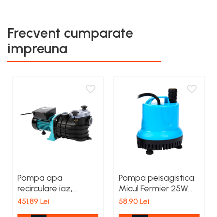
Frecvent cumparate
impreuna
Pompa apa
Pompa peisagistica,
recirculare iaz,
Micul Fermier 25W
piscina, subsol
1800L/H pentru
451,89 Lei
58,90 Lei
inundat, cu filtru
acvariu