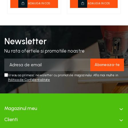
incorporat 600W
ADAUGA IN COS
ADAUGA IN COS
11000l/ora
Newsletter
Nu rata ofertele si promotiile noastre
Vreau sa primesc newsletter cu promotiile magazinului. Afla mai multe in
Politica de Confidentialitate
Magazinul meu
Clienti