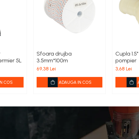
t
Sfoara drujba
Cupla 1.5"
ermier 5L
3.5mm*100m
pompier
69,38 Lei
3,68 Lei
N COS
ADAUGA IN COS