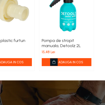
 plastic furtun
Pompa de stropit
P
manuala, Detoolz 2L
m
15,48 Lei
6,
ADAUGA IN COS
ADAUGA IN COS