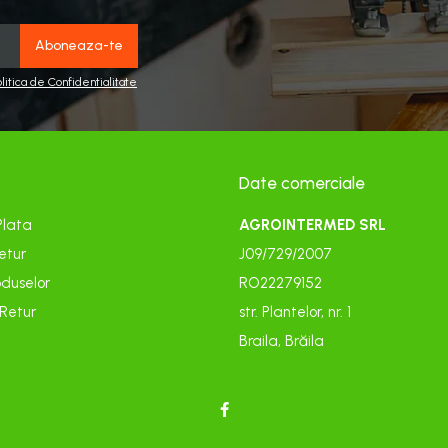
olitica de Confidentialitate
Date comerciale
Plata
AGROINTERMED SRL
etur
J09/729/2007
duselor
RO22279152
 Retur
str. Plantelor, nr. 1
Braila, Brăila