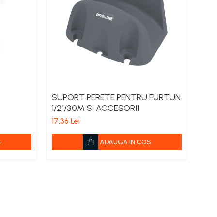
SUPORT PERETE PENTRU FURTUN
KIT
1/2"/30M SI ACCESORII
TIP
17,36 Lei
174,2
S
ADAUGA IN COS