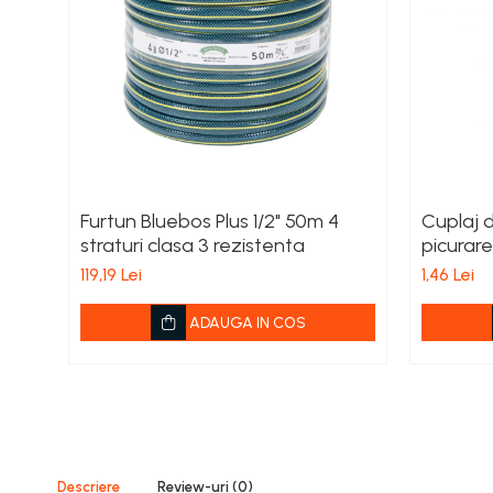
Porumb zaharat
Spanac
Fasole și mazăre
Semințe gazon
Plante furajere
Seminţe plante furajere
Pesticide
Furtun Bluebos Plus 1/2" 50m 4
Cuplaj 
Erbicide
straturi clasa 3 rezistenta
picurare
Porumb
119,19 Lei
1,46 Lei
Floarea Soarelui
ADAUGA IN COS
Cereale păioase
Rapiță
Soia, Mazăre, Fasole
Sfeclă
Lucernă și plante furajere
Livezi
Descriere
Review-uri
(0)