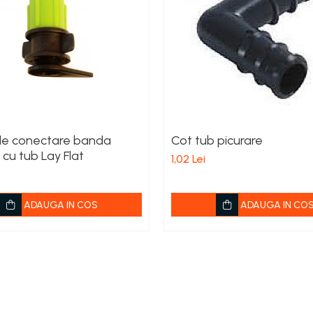
de conectare banda
Cot tub picurare
 cu tub Lay Flat
1,02 Lei
ADAUGA IN COS
ADAUGA IN CO