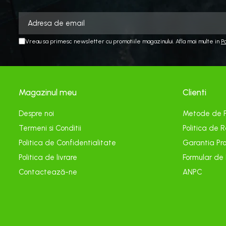
Aspiratoare si aparate de spalat
Plite si arzatoare
Masini de tocat si de carnati
Vreau sa primesc newsletter cu promotiile magazinului. Afla mai multe in
P
Ventilatoare
Sanitare
Robineti
Baterii
Magazinul meu
Clienti
Organizare
Despre noi
Metode de 
Incalzire, Climatizare Instalatii
Termeni si Conditii
Politica de R
Accesorii Gaz
Politica de Confidentialitate
Garantia Pro
Aeroterme si Convectori
Politica de livrare
Formular de
Incalzire pe Lemne
Contactează-ne
ANPC
Racorduri si Furtunuri Gaz
Electrice
Cablu si prelungitoare
Echipamente iluminare