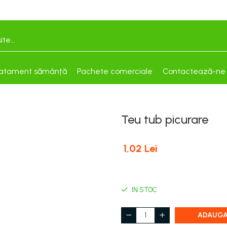
atament sămânță
Pachete comerciale
Contactează-ne
Teu tub picurare
1,02 Lei
IN STOC
ADAUGA