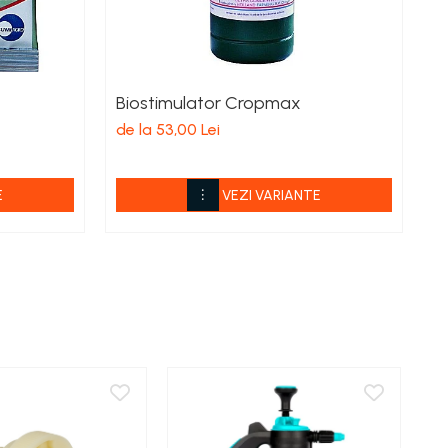
Biostimulator Cropmax
F
de la 53,00 Lei
de
E
VEZI VARIANTE