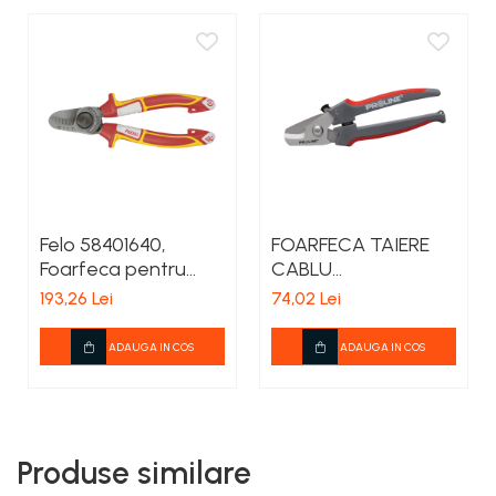
Felo 58401640,
FOARFECA TAIERE
Foarfeca pentru
CABLU
cabluri, izolata VDE,
AL/CU(MAXIM-
193,26 Lei
74,02 Lei
160mm
13MM) 185MM
ADAUGA IN COS
ADAUGA IN COS
Produse similare