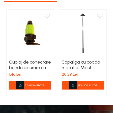
Cuplaj de conectare
Sapaliga cu coada
banda picurare cu
metalica Micul
tub Lay Flat
Fermier 600x210mm
1,46 Lei
20,29 Lei
ADAUGA IN COS
ADAUGA IN COS