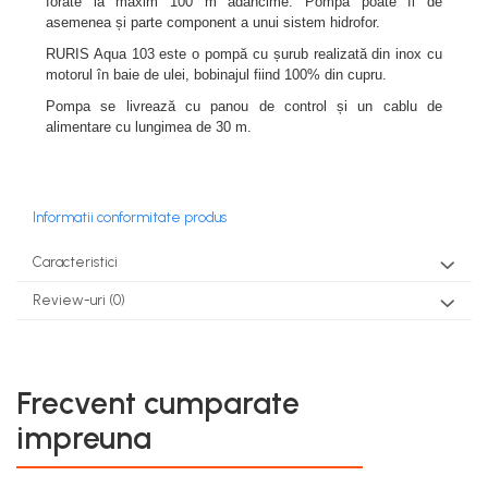
forate la maxim 100 m adâncime. Pompa poate fi de
teascuri
asemenea și parte component a unui sistem hidrofor.
Nivele laser si Telemetre
Nivele si masurare unghi
RURIS Aqua 103 este o pompă cu șurub realizată din inox cu
motorul în baie de ulei, bobinajul fiind 100% din cupru.
Nivele, Echere si Compasuri
Pompa se livrează cu panou de control și un cablu de
Rulete
alimentare cu lungimea de 30 m.
Informatii conformitate produs
Caracteristici
Review-uri
(0)
Frecvent cumparate
impreuna