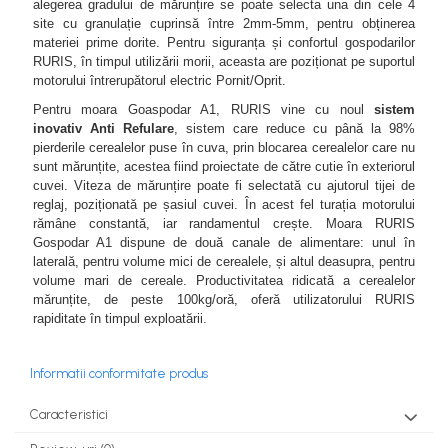
alegerea gradului de mărunțire se poate selecta una din cele 4
teascuri
Nivele laser si Telemetre
site cu granulație cuprinsă între 2mm-5mm, pentru obținerea
materiei prime dorite. Pentru siguranța și confortul gospodarilor
Nivele si masurare unghi
RURIS, în timpul utilizării morii, aceasta are poziționat pe suportul
Nivele, Echere si Compasuri
motorului întrerupătorul electric Pornit/Oprit.
Rulete
Pentru moara Goaspodar A1, RURIS vine cu noul
sistem
inovativ Anti Refulare
, sistem care reduce cu până la 98%
pierderile cerealelor puse în cuva, prin blocarea cerealelor care nu
sunt mărunțite, acestea fiind proiectate de către cutie în exteriorul
cuvei. Viteza de mărunțire poate fi selectată cu ajutorul tijei de
reglaj, poziționată pe șasiul cuvei. În acest fel turația motorului
rămâne constantă, iar randamentul crește. Moara RURIS
Gospodar A1 dispune de două canale de alimentare: unul în
laterală, pentru volume mici de cerealele, și altul deasupra, pentru
volume mari de cereale. Productivitatea ridicată a cerealelor
mărunțite, de peste 100kg/oră, oferă utilizatorului RURIS
rapiditate în timpul exploatării.
Informatii conformitate produs
Caracteristici