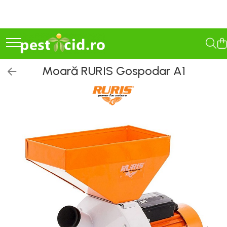
Seminţe și material săditor
Pesticide
Îngrășăminte
Vinificație
Casă
Camping
Constructii
Gradinarit
Scule Electrice
Scule de mana
Organizare, depozitare, protectie
Consumabile si accesorii
Auto
Zootehnie
Furaje si petshop
Antidaunatori
Agricultura ecologică
Semințe cultură mare
Erbicide
Îngrășăminte lichide
Antioxidanți / Stabilizatori
Electrocasnice
Gratare
Abrazive
Accesorii altoire si legare
Bormasini
Accesorii de strangere si fixare
Alte protectii
Ulei
Accesorii pentru biciclete
Cresterea si ingrijirea
Furaje
Țânțari și insecte
Tratamente pentru Flori
animalelor
Porumb
Porumb
Îngrășăminte foliare
Echipamente
Aspiratoare si aparate de spalat
Gratare de camping pe gaz
Accesorii Constructii
Despicatoare lemn
Capsatoare
Arbori de prindere
Accesorii echipamente
Varfuri si discuri diamant
Chei dinamometrice
Furnici și gândaci
Solutii Anti Îngheț
Moară RURIS Gospodar A1
hidrosolubile
Adapatori
Floarea Soarelui
Floarea Soarelui
Plite si arzatoare
Accesorii
Bucsi
Bluze si pantaloni corp
Tratament sămânță
Igienizare / Mentenanță
Accesorii fixare si siguranta
Pompe & Hidrofoare
Acumulatori si incarcatoare
Accesorii abrazive
Chei ulei si bujii
Șoareci și șobolani
Masini de tuns oi
Cereale păioase
Cereale păioase
Masini de tocat si de carnati
Mandrine pentru burghiu
Camasi
Îngrășăminte foliare gel
Dezifectanti ecologici
Limpezire
Amestecare
Atomizoare, vermorele,
Aparate termocut
Benzi circulare
Cric si chei roti
Cârtița melci și limacsi
Parlitoare
Rapiță
Rapiță
Ventilatoare
Menghine
Combinezoane
Fungicide Ecologice
Îngrășăminte granulate
accesorii
Discuri lamelare
Sulfitare must / vin
Betoniere
Autofiletante si bormasini
Electrice auto
Deparazitare
Utilaje
Semințe Lucernă
Soia, Mazăre, Fasole
Sanitare
Antrenoare cu clichet
Costume salopeta
Insecticide Ecologice
Discuri pentru suport
Îngrășăminte pentru flori
Vermorele si pompe de stropit
Seminţe soia şi mazăre furajeră
Sfeclă
Haine ploaie
Drojdii Selecționate
Cancioage
Cantare
Extractoare
Bioactivatori fose septice
Batoze
Îngrășăminte Ecologice
Robineti
Biti si seturi biti
Freze lemn
Atomizoare, vermorele,
Îngrășăminte Gazon și Conifere
Sorg
Lucernă și plante furajere
Halate si sorturi
Granulatoare de Furaje
Baterii
Ciocane demolatoare
Compresoare
Gresoare
Repelente
accesorii
Biti pentru insurubare
Freze piatra
Semințe legume profesionale
Livezi
Hamuri si accesorii
Mori
Regulatori de creștere
Organizare
Seturi biti
Perii lamelare
Etansare
Compresoare si accesorii
Remorci si tractoare auto
Vermorele si pompe de stropit
Viță de vie
Lenjerie
Tocatoare Furaje
Varză
Incalzire, Climatizare Instalatii
Capsatoare
Pietre polizor
Echipamente pentru spatii de
Coase si seceri
Feronerie
Solutii intretinere
Cartofi
Tricouri
Deplumatoare si conuri de
Rădăcinoase
lucru
Accesorii compatibile
Accesorii Gaz
Chei si seturi chei
sacrificare
Legume
Veste
Depicatotoare si tocatoare
Folii si benzi
Troliuri si prese
Porumb zaharat
Fierastraie electrice
Aeroterme si Convectori
Accesorii diversificate
crengi
Fungicide
Jachete
Chei combinate
Cotete, tarcuri si cuibare
Spanac
Benzi etansare
Unelte anexe
Incalzire pe Lemne
Freze si accesorii
Chei dinamometrice cu click
Accesorii pentru lustruire,
Drujbe si accesorii