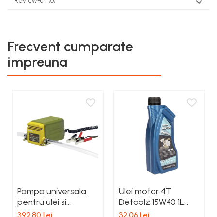
Review-uri
(0)
Frecvent cumparate
impreuna
Pompa universala
Ulei motor 4T
pentru ulei si
Detoolz 15W40 1L
motorina, Proxxon
G01
392,80 Lei
32,06 Lei