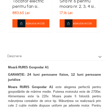
Plase gradina
Markere, seturi de trasat si
Tocator electric
Sita nr. 6 pentru
S
Surubelnite cu magazie
creioane tamplarie
Cleme si prese
pentru fan si
moara nr. 2, 3, 4 si
m
Bocanci
Pompe si motopompe
Surubelnite cu varf special
lucerna TEMP-6,
8 3in1
8
Finisare lemn
883,65 Lei
17,16 Lei
1
Perii sarma
Branturi si sireturi
Surubelnite cu varf tip L
Pompe submersibile
1800 W , 500 Kg/H
Taiere lemn
Cizme
Surubelnite cu varf tip T
Scule modulare pentru aschiere
Motopompe si accesorii
ADAUGA IN COS
ADAUGA IN COS
Zugravire
Genunchere
Surubelnite de precizie
Pompe
Scule monobloc pentru
Bidinele
Ghete
Surubelnite dinamometrice
aschiere
Sere si prelate
Pensule
Pantofi
Surubelnite individuale
Burghie din carbura
Sfori de gradina
Tapet si exterior
Saboti
Surubelnite izolate
Burghie HSS
Suflante
Trafaleti
Sandale
Surubelnite tester
Cutite dedicate pentru diferite masini
Descriere
Sosete
Topoare
Surubelnite tip Z
Cutite pentru strung
TIje de surubelnita
Trimmere Electrice
Moară RURIS Gospodar A1
Freze din carbura
Truse surubelnite de precizie
Freze HSS
24 luni persoane fizice, 12 luni persoane
GARANȚIE:
Unelte de sapat
Taiere metal
juridice
Freze pentru gravura
Unelte pentru altoit
Truse si seturi de unelte
Freze pentru profilare
Moara RURIS Gospodar A1
este alegerea perfectă pentru
Unelte pentru plantare
gospodăriile de mărime medie. Puterea motorului este de 2700w.
Seturi selectionate
Unelte de masurat
Alimentarea este la 220v. Moara poate fi folosită pentru
Unelte pentru vie
mărunțirea cerealelor de orice tip. Mărunțirea se realizează prin
Cale plant paralele
cele 2 cuțite mobile dispuse uniform pe arborele motor. Pentru
Zdrobitoare, razatoare si
Dispozitive masurare