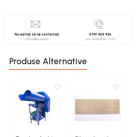
Lucernă și plante furajere
Mixere Electrice
Plite PPR
Spanac
Alte tipuri de clesti
Cuple
Protectia capului
Universale
Livezi
Fasole și mazăre
Pistoale electrice de vopsit
Clesti pentru aplicatii electrice
Conectoare
Polizoare
Beton
Caciuli
Viță de vie
Semințe gazon
Clesti pentru aplicatii speciale
Pistoale
Placare
Diamante
Rotopercutoare
Casti protectie
Cartofi
Clesti pentru aplicatii universale
Temporizatoare
Plante furajere
Lemn si rigips
Protectia auzului
Roabe si accesorii
Legume
Slefuitoare
Nu ezitaţi să ne contactaţi
0741 403 936
Clesti pentru instalatii sanitare
Derulatoare si suporti
Condensatori
Seminţe plante furajere
Protectia ochilor si fetei
office@pesticid.ro
Luni - Vineri: 8:00 - 17:00
Adjuvanți
Scari
Sudură și lipire
Cutite, cuttere si lame
Banda de picurare si accesorii
Protectia respiratiei
Discuri si panze
Acaricide
Spacluri
Filtre
Accesorii lipire
Dalti si razuitoare
Sepci
Traforaj si ferastrau de mana
Produse Alternative
Lopeti si cazmale
Dezinfectanți de sol
Accesorii si consumabile aer cald
Suruburi, cuie, piulite, dibluri,
Protectia mainilor
Fasonare si finisare metal
Debitare
cleme
Accesorii sudura
Masini de tuns iarba
Manusi profesionale
Debitare metal
Filetare metal
Aparate de sudura
Conexpanduri, cleme, conectori
Mini tractoare
Manusi antichimice
Debitare piatra
Lampi si arzatoare gaz
Pistoale cu aer cald
Cuie
Manusi elastan
Diamante
Motocoase si accesorii
Traforaje electrice
Rindele manuale
Dibluri
Manusi piele
Discuri abrazive
Motocoase
Piulite si saibe
Seturi imbus si torx
Manusi speciale
Lemn
Piese si accesorii
Suruburi montare
Manusi sudura
Multifunctionale
Surubelnite
Motocultoare
Suruburi si tije metrice
Manusi termoizolante
Panze
Manere surubelnite
Tamplarie
Motoburghie
Manusi uzuale
Polizare metal
Seturi de surubelnite
Accesorii taiere
Protectia picioarelor