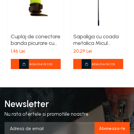
Cuplaj de conectare
Sapaliga cu coada
banda picurare cu
metalica Micul
tub Lay Flat
Fermier 600x210mm
1,46 Lei
20,29 Lei
ADAUGA IN COS
ADAUGA IN COS
Newsletter
Nu rata ofertele si promotiile noastre