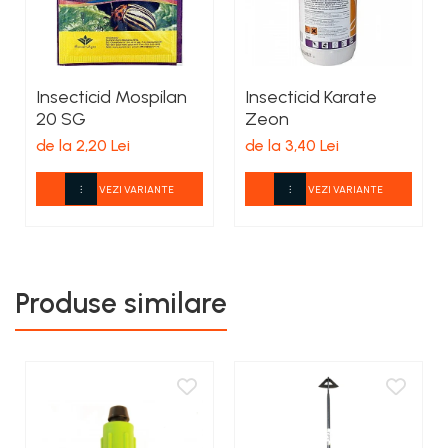
teascuri
Nivele laser si Telemetre
Nivele si masurare unghi
Nivele, Echere si Compasuri
Insecticid Mospilan
Insecticid Karate
Rulete
20 SG
Zeon
de la 2,20 Lei
de la 3,40 Lei
VEZI VARIANTE
VEZI VARIANTE
Produse similare