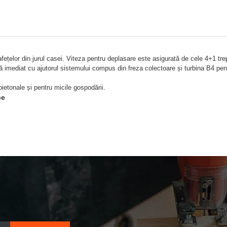
elor din jurul casei. Viteza pentru deplasare este asigurată de cele 4+1 trept
imediat cu ajutorul sistemului compus din freza colectoare și turbina B4 pent
ietonale și pentru micile gospodării.
ce