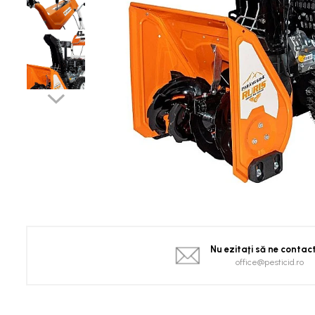
Spanac
Tomate
Vinete
Salate
Ardei
Brocoli și Conopidă
Castraveți
Ceapă
Dovleac și dovlecei
Pepeni
Semințe Hobby
Semințe hobby legume
Semințe hobby plante aromatice
Nu ezitaţi să ne contac
Semințe hobby flori
office@pesticid.ro
Semințe semiprofesionale
Pepeni
Rădăcinoase