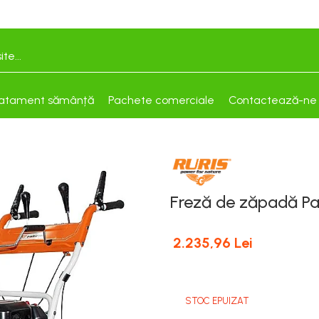
atament sămânță
Pachete comerciale
Contactează-ne
Freză de zăpadă P
2.235,96 Lei
STOC EPUIZAT