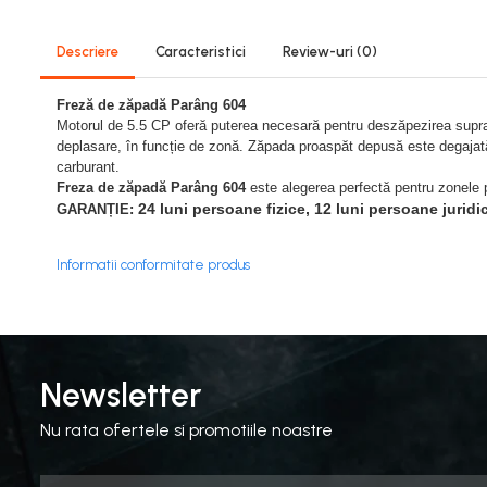
Porumb zaharat
Spanac
Descriere
Caracteristici
Review-uri
(0)
Fasole și mazăre
Semințe gazon
Freză de zăpadă Parâng 604
Motorul de 5.5 CP oferă puterea necesară pentru deszăpezirea suprafeț
Plante furajere
deplasare, în funcție de zonă. Zăpada proaspăt depusă este degajată 
carburant.
Seminţe plante furajere
Freza de zăpadă Parâng
604
este alegerea perfectă pentru zonele p
Pesticide
24 luni persoane fizice, 12 luni persoane juridi
GARANȚIE:
Erbicide
Informatii conformitate produs
Porumb
Floarea Soarelui
Cereale păioase
Rapiță
Soia, Mazăre, Fasole
Newsletter
Sfeclă
Nu rata ofertele si promotiile noastre
Lucernă și plante furajere
Livezi