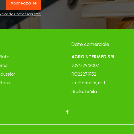
olitica de Confidentialitate
Date comerciale
Plata
AGROINTERMED SRL
etur
J09/729/2007
duselor
RO22279152
 Retur
str. Plantelor, nr. 1
Braila, Brăila