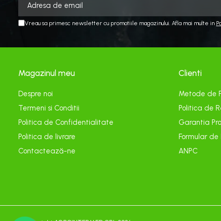
Viță de vie
Cartofi
Vreau sa primesc newsletter cu promotiile magazinului. Afla mai multe in
P
Legume
Fungicide
Porumb
Floarea soarelui
Magazinul meu
Clienti
Cereale păioase
Despre noi
Metode de 
Rapiță
Termeni si Conditii
Politica de R
Cartofi
Politica de Confidentialitate
Garantia Pro
Viță de vie
Livezi
Politica de livrare
Formular de
Sfeclă
Contactează-ne
ANPC
Soia, Mazăre, Fasole
Legume
Insecticide
Porumb
Floarea soarelui