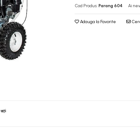
Cod Produs:
Parang 604
Ai nev
Adauga la Favorite
Cere
taţi