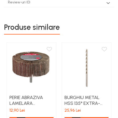
Review-uri
(0)
teascuri
Nivele laser si Telemetre
Nivele si masurare unghi
Nivele, Echere si Compasuri
Produse similare
Rulete
PERIE ABRAZIVA
BURGHIU METAL
LAMELARA
HSS 135° EXTRA-
80X30MM - GR.120
LUNG 4.5MM
12,90 Lei
25,96 Lei