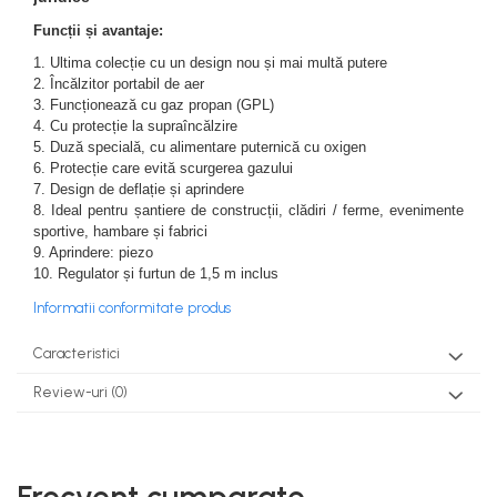
teascuri
Nivele laser si Telemetre
Funcții și avantaje:
Nivele si masurare unghi
1. Ultima colecție cu un design nou și mai multă putere
Nivele, Echere si Compasuri
2. Încălzitor portabil de aer
3. Funcționează cu gaz propan (GPL)
Rulete
4. Cu protecție la supraîncălzire
5. Duză specială, cu alimentare puternică cu oxigen
6. Protecție care evită scurgerea gazului
7. Design de deflație și aprindere
8. Ideal pentru șantiere de construcții, clădiri / ferme, evenimente
sportive, hambare și fabrici
9. Aprindere: piezo
10. Regulator și furtun de 1,5 m inclus
Informatii conformitate produs
Caracteristici
Review-uri
(0)