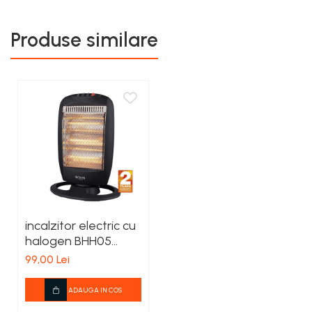
Produse similare
incalzitor electric cu
halogen BHH05
BoHM, 3 trepte de
99,00 Lei
putere
400/800/1200 W,
ADAUGA IN COS
Suprafata de