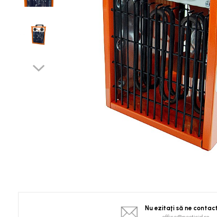
Spanac
Tomate
Vinete
Salate
Ardei
Brocoli și Conopidă
Castraveți
Ceapă
Dovleac și dovlecei
Pepeni
Semințe Hobby
Semințe hobby legume
Semințe hobby plante aromatice
Semințe hobby flori
Semințe semiprofesionale
Pepeni
Nu ezitaţi să ne contac
Rădăcinoase