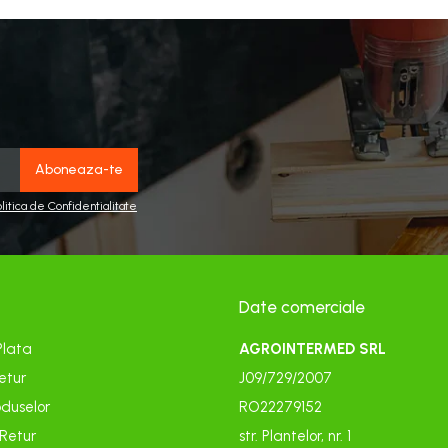
olitica de Confidentialitate
Date comerciale
Plata
AGROINTERMED SRL
etur
J09/729/2007
duselor
RO22279152
 Retur
str. Plantelor, nr. 1