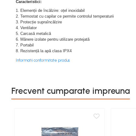
Caracteristici:
Cereale păioase
1. Elemenții de încălzire: oțel inoxidabil
Rapiță
2. Termostat cu capilar ce permite controlul temperaturii
Soia, mazare, fasole
3. Protecție supraîncălzire
4. Ventilator
Sfeclă
5. Carcasă metalică
Lucernă și plante furajere
6. Mânere izolate pentru utilizare protejată
Livezi
7. Portabil
8. Rezistență la apă clasa IPX4
Viță de vie
Cartofi
Informatii conformitate produs
Legume
Adjuvanți
Acaricide
Frecvent cumparate impreuna
Dezinfectanți de sol
Îngrășăminte
Îngrășăminte lichide
Îngrășăminte foliare
hidrosolubile