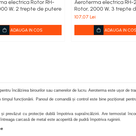
ma electrica Rotor RH-
Aeroterma electrica RH-
000 W, 2 trepte de putere
Rotor, 2000 W, 3 trepte 
putere
107,07 Lei
ADAUGA IN COS
ADAUGA IN CO
pentru încălzirea birourilor sau camerelor de lucru. Aeroterma este ușor de tra
timpul funcționării. Panoul de comandă și control este bine poziționat pentru
și prevăzut cu protecție dublă împotriva supraîncălzirii. Are termostat înco
i întreaga carcasă de metal este acoperită de pudră împotriva ruginirii.
ce