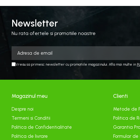
Echipamente electrice
Curatare
Newsletter
Camping
Gratare
Nu rata ofertele si promotiile noastre
Gratare de camping pe gaz
Accesorii
Panouri si Accesorii Solare
Vreau sa primesc newsletter cu promotiile magazinului. Afla mai multe in
P
Constructii
Abrazive
Accesorii Constructii
Magazinul meu
Clienti
Accesorii fixare si siguranta
Amestecare
Despre noi
Metode de 
Betoniere
Termeni si Conditii
Politica de R
Cancioage
Politica de Confidentialitate
Garantia Pro
Politica de livrare
Formular de
Ciocane demolatoare