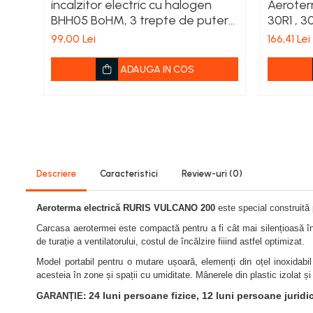
incalzitor electric cu halogen
Aeroter
Viță de vie
BHH05 BoHM, 3 trepte de putere
30R1 , 3
Cartofi
400/800/1200 W, Suprafata de
99,00 Lei
166,41 Lei
Legume
incalzire 20-25 m²
Fungicide
ADAUGA IN COS
Porumb
Floarea soarelui
Cereale păioase
Rapiță
Cartofi
Viță de vie
Descriere
Caracteristici
Review-uri
(0)
Livezi
Aeroterma electrică RURIS VULCANO 200
este special construită 
Sfeclă
Soia, Mazăre, Fasole
Carcasa aerotermei este compactă pentru a fi cât mai silențioasă în 
de turație a ventilatorului, costul de încălzire fiiind astfel optimizat.
Legume
Model portabil pentru o mutare ușoară, elemenți din oțel inoxidabil 
Insecticide
acesteia în zone și spații cu umiditate. Mânerele din plastic izolat ș
Porumb
24 luni persoane fizice, 12 luni persoane juridi
GARANȚIE:
Floarea soarelui