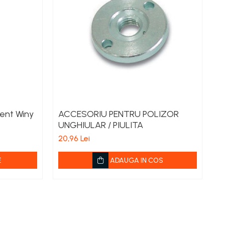
ient Winy
ACCESORIU PENTRU POLIZOR
S
UNGHIULAR / PIULITA
1
20,96 Lei
11
E
ADAUGA IN COS