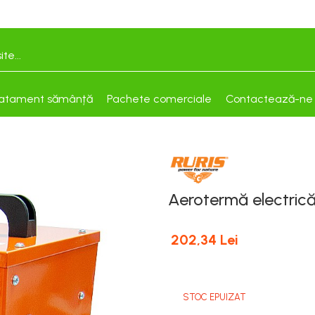
atament sămânță
Pachete comerciale
Contactează-ne
Aerotermă electri
202,34 Lei
STOC EPUIZAT