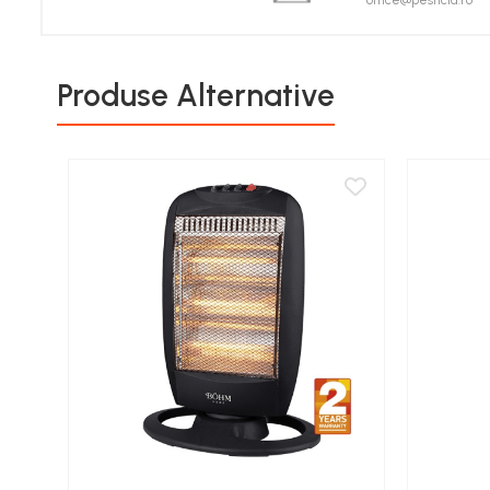
office@pesticid.ro
Porumb zaharat
Spanac
Fasole și mazăre
Produse Alternative
Semințe gazon
Plante furajere
Seminţe plante furajere
Pesticide
Erbicide
Porumb
Floarea Soarelui
Cereale păioase
Rapiță
Soia, Mazăre, Fasole
Sfeclă
Lucernă și plante furajere
Livezi