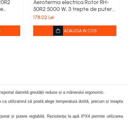
20R2
Aeroterma electrica Rotor RH-
de
50R2 5000 W, 3 trepte de putere
, mufa trifazica
178,02 Lei
S
ADAUGA IN COS
nsportat datorită greutății reduse și a mânerului ergonomic.
 ca utilizatorul să poată alege temperatura dorită, precum și treapta
rporat și putere reglabilă. Rezistența la apă IPX4 permite utilizarea