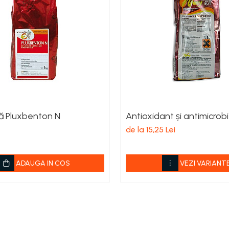
ă Pluxbenton N
Antioxidant și antimicrob
de la 15,25 Lei
ADAUGA IN COS
VEZI VARIANT