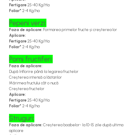
Fertigare
25-40 Kg/Ha
Foliar*
2-4 Kg/ha
Pepeni verzi:
Faza de aplicare:
Formarea primelor fructe și creșterea lor
Aplicare:
Fertigare
25-40 Kg/Ha
Foliar*
2-4 Kg/ha
Pomi fructiferi:
Faza de aplicare:
După înflorire până la legarea fructelor
Creșterea intensă a lăstarilor
Mărimea fructului cât o nucă
Creșterea fructelor
Aplicare:
Fertigare
25-40 Kg/Ha
Foliar*
2-4 Kg/ha
Struguri:
Faza de aplicare:
Creșterea boabelor- la 10-15 zile după ultima
aplicare