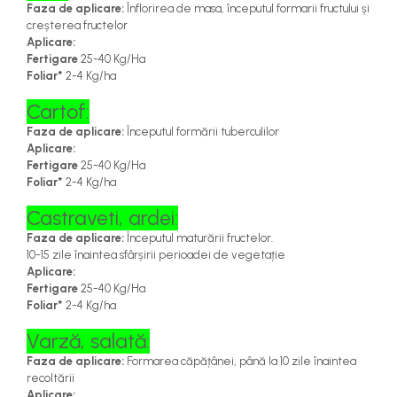
Faza de aplicare:
Înflorirea de masa, începutul formarii fructului și
creșterea fructelor
Aplicare:
Fertigare
25-40 Kg/Ha
Foliar*
2-4 Kg/ha
Cartof:
Faza de aplicare:
Începutul formării tuberculilor
Aplicare:
Fertigare
25-40 Kg/Ha
Foliar*
2-4 Kg/ha
Castraveti, ardei:
Faza de aplicare:
Începutul maturării fructelor.
10-15 zile înaintea sfârșirii perioadei de vegetație
Aplicare:
Fertigare
25-40 Kg/Ha
Foliar*
2-4 Kg/ha
Varză, salată:
Faza de aplicare:
Formarea căpățânei, până la 10 zile înaintea
recoltării
Aplicare: