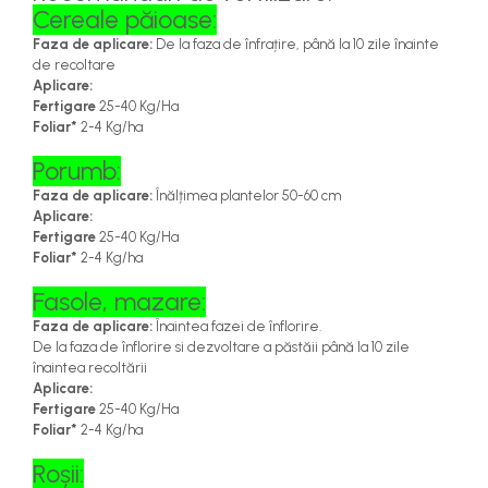
Cereale păioase:
Faza de aplicare:
De la faza de înfrațire, până la 10 zile înainte
de recoltare
Aplicare:
Fertigare
25-40 Kg/Ha
Foliar*
2-4 Kg/ha
Porumb:
Faza de aplicare:
Înălțimea plantelor 50-60 cm
Aplicare:
Fertigare
25-40 Kg/Ha
Foliar*
2-4 Kg/ha
Fasole, mazare:
Faza de aplicare:
Înaintea fazei de înflorire.
De la faza de înflorire si dezvoltare a păstăii până la 10 zile
înaintea recoltării
Aplicare:
Fertigare
25-40 Kg/Ha
Foliar*
2-4 Kg/ha
Roșii: