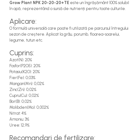
Grow Plant NPK 20-20-20+TE
este un îngrășământ 100% solubil
teascuri
Nivele laser si Telemetre
în apă, reprezentând o sursă de nutrienți pentru toate culturile.
Nivele si masurare unghi
Aplicare:
Nivele, Echere si Compasuri
O formulă universală care poate fi utilizată pe parcursul întregului
Rulete
sezon de creștere. Aplicat la grâu, porumb, floarea-soarelui,
legume, tutun etc.
Cuprins:
Azot(N): 20%
Fosfor(P2O5): 20%
Potasiu(K2O): 20%
Fier(Fe): 0,03%
Mangan(Mn): 0,02%
Zinc(Zn): 0,02%
Cupru(Cu): 0,02%
Bor(B): 0,02%
Molibden(Mo): 0,002%
Nitrat: 4%
Amoniu: 3%
Uree: 12,9%
Recomandari de fertilizare: