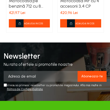
Motocoasă pe
Motocoasă MF cu 4
benzină 712 cu 8
accesorii 3,4 CP
accesorii 4,76 CP
421,97 Lei
420,96 Lei
ADAUGA IN COS
ADAUGA IN COS
Newsletter
Nu rata ofertele si promotiile noastre
Vreau sa primesc newsletter cu promotiile magazinului. Afla mai multe in
Politica de Confidentialitate