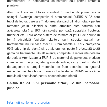
Plase gradina
Markere, seturi de trasat si
tratamentelor în combaterea dăunătorilor sau pentru protecția
Surubelnite cu magazie
creioane tamplarie
Cleme si prese
plantelor.
Bocanci
Pompe si motopompe
Surubelnite cu varf special
Finisare lemn
Atomizorul are în dotarea standard 4 moduri de pulverizare a
Perii sarma
Branturi si sireturi
Surubelnite cu varf tip L
Pompe submersibile
soluției. Avantajul competitiv al atomizorului RURIS A102 este
Taiere lemn
Cizme
Surubelnite cu varf tip T
Scule modulare pentru aschiere
tubul deflector, care are în dotarea standard cilindrul rotativ pentru
Motopompe si accesorii
Zugravire
Genunchere
formarea jetului elicoidal și astfel stropirea este naturală prin
Surubelnite de precizie
Pompe
Scule monobloc pentru
aplicarea totală a 99% din soluție pe toată suprafața fructelor,
Bidinele
Ghete
Surubelnite dinamometrice
aschiere
Sere si prelate
frunzelor etc. Fără acest sistem de formare al jetului de soluție în
Pensule
Pantofi
Surubelnite individuale
formă elicoidală (spirală), plantele sunt stropite parțial, iar
Burghie din carbura
Sfori de gradina
tratatmentul nu își face efectul. Atomizoarele RURIS protejează
Tapet si exterior
Saboti
Surubelnite izolate
Burghie HSS
99% orice tip de plantă și, cu ajutorul lor, poate fi efectuată toată
Suflante
Trafaleti
Sandale
Surubelnite tester
gama de tratamente. Un alt avantaj competitiv îl reprezintă dotarea
Cutite dedicate pentru diferite masini
Sosete
Topoare
de serie a Atomizoarelor RURIS cu sistemul de pulverizat produse
Surubelnite tip Z
Cutite pentru strung
chimice sau fungicide, atât granulații solide, cât și prafuri. Modul
TIje de surubelnita
Trimmere Electrice
Freze din carbura
de acționare a turației motorului se face controlat, cu ajutorul
Truse surubelnite de precizie
mânerului multifuncțional. Beneficiul utilizatorilor RURIS este că nu
Freze HSS
Unelte de sapat
trebuie să cheltuiască pentru accesorizarea oferită.
Taiere metal
Freze pentru gravura
Unelte pentru altoit
24 luni persoane fizice, 12 luni persoane
GARANȚIE:
Truse si seturi de unelte
Freze pentru profilare
juridice
Unelte pentru plantare
Seturi selectionate
Unelte de masurat
Unelte pentru vie
Cale plant paralele
Informatii conformitate produs
Zdrobitoare, razatoare si
Dispozitive masurare