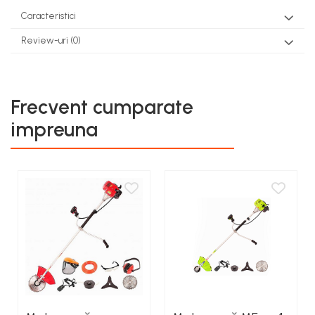
teascuri
Caracteristici
Nivele laser si Telemetre
Nivele si masurare unghi
Review-uri
(0)
Nivele, Echere si Compasuri
Rulete
Frecvent cumparate
impreuna