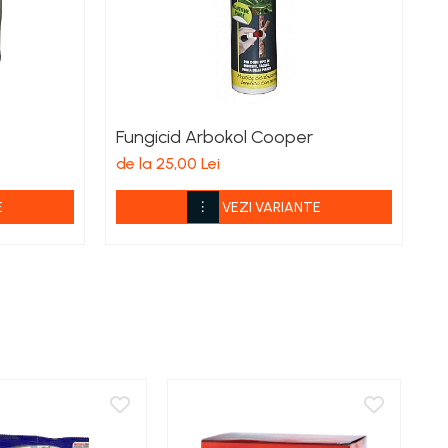
Fungicid Arbokol Cooper
I
de la 25,00 Lei
de
E
VEZI VARIANTE