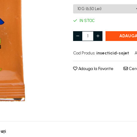
IN STOC
ADAUGA
Cod Produs:
insecticid-sojet
A
Adauga la Favorite
Cere
taţi