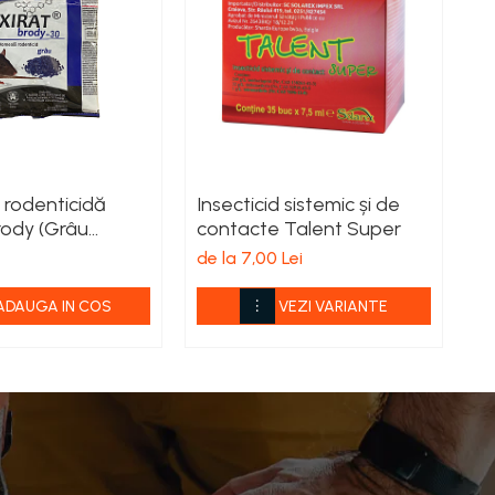
rodenticidă
Insecticid sistemic și de
G
rody (Grâu
contacte Talent Super
11
de la 7,00 Lei
ADAUGA IN COS
VEZI VARIANTE