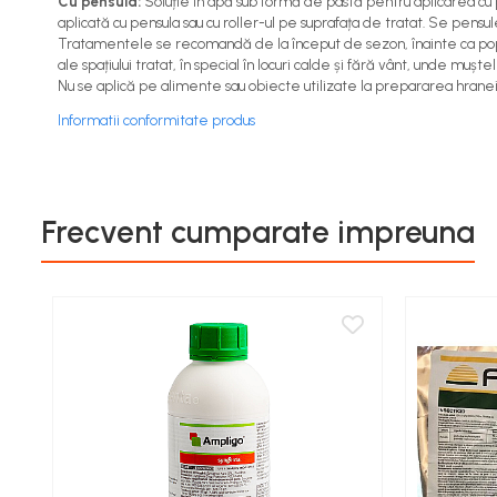
Cu pensula:
Soluție în apă sub formă de pastă pentru aplicarea cu
Cereale păioase
aplicată cu pensula sau cu roller-ul pe suprafața de tratat. Se pensul
Tratamentele se recomandă de la început de sezon, înainte ca popul
Rapiță
ale spațiului tratat, în special în locuri calde și fără vânt, unde m
Soia, mazare, fasole
Nu se aplică pe alimente sau obiecte utilizate la prepararea hranei
Sfeclă
Informatii conformitate produs
Lucernă și plante furajere
Livezi
Viță de vie
Cartofi
Frecvent cumparate impreuna
Legume
Adjuvanți
Acaricide
Dezinfectanți de sol
Îngrășăminte
Îngrășăminte lichide
Îngrășăminte foliare
hidrosolubile