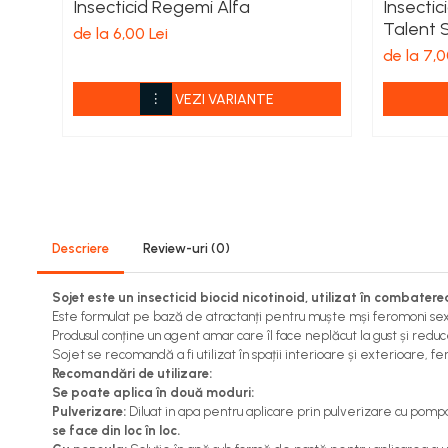
Insecticid Regemi Alfa
Insectic
Viță de vie
Talent 
de la 6,00 Lei
Cartofi
de la 7,0
Legume
Fungicide
VEZI VARIANTE
Porumb
Floarea soarelui
Cereale păioase
Rapiță
Cartofi
Viță de vie
Descriere
Review-uri
(0)
Livezi
Sojet este un insecticid biocid nicotinoid, utilizat în combate
Sfeclă
Este formulat pe bază de atractanți pentru muște mși feromoni sexu
Soia, Mazăre, Fasole
Produsul conține un agent amar care îl face neplăcut la gust și reduce
Legume
Sojet se recomandă a fi utilizat în spații interioare și exterioare, fer
Recomandări de utilizare:
Insecticide
Se poate aplica în două moduri:
Porumb
Pulverizare:
Diluat in apa pentru aplicare prin pulverizare cu pompa,
se face din loc în loc.
Floarea soarelui