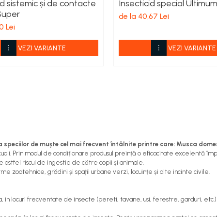
id sistemic și de contacte
Insecticid special Ultimu
Super
de la 40,67 Lei
0 Lei
VEZI VARIANTE
VEZI VARIANTE
rea speciilor de muște cel mai frecvent întâlnite printre care: Musca dom
ali. Prin modul de condiționare produsul preință o eficacitate excelentă împ
 astfel riscul de ingestie de către copii și animale.
me zootehnice, grădini și spații urbane verzi, locuințe și alte incinte civile.
 in locuri frecventate de insecte (pereti, tavane, usi, ferestre, garduri, etc.)