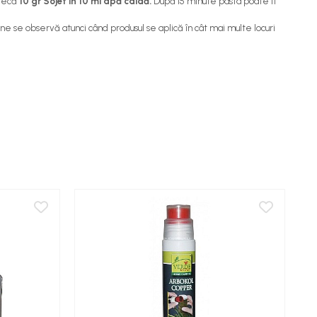
stecă
10 gr Sojet în 10 ml apă caldă.
După 15 minute pasta poate fi
 se observă atunci când produsul se aplică în cât mai multe locuri