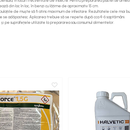
 pensula, în locuri frecventate de insecte. Pentru prepararea pastei se ame
ează din loc în loc, în benzi cu lățime de aproximativ 15 cm.
ațiile de muște să fi atins maximum de infestare. Rezultatele cele mai bune
uștele se adăpostesc. Aplicarea trebuie să se repete după cca 4-6 saptămâni.
 și pe suprafețele utilizate la prepararea sau consumul alimentelor.