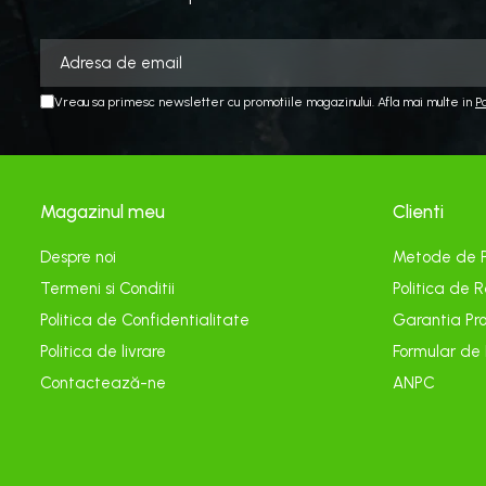
Echipamente electrice
Curatare
Camping
Vreau sa primesc newsletter cu promotiile magazinului. Afla mai multe in
P
Gratare
Gratare de camping pe gaz
Accesorii
Panouri si Accesorii Solare
Magazinul meu
Clienti
Constructii
Despre noi
Metode de 
Abrazive
Termeni si Conditii
Politica de R
Accesorii Constructii
Politica de Confidentialitate
Garantia Pro
Accesorii fixare si siguranta
Politica de livrare
Formular de
Amestecare
Contactează-ne
ANPC
Betoniere
Cancioage
Ciocane demolatoare