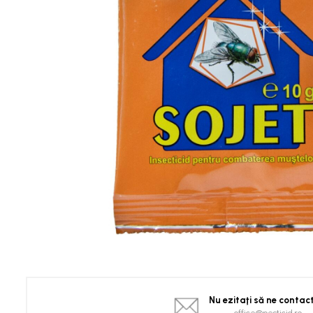
Spanac
Tomate
Vinete
Salate
Ardei
Brocoli și Conopidă
Castraveți
Ceapă
Dovleac și dovlecei
Pepeni
Semințe Hobby
Semințe hobby legume
Semințe hobby plante aromatice
Semințe hobby flori
Semințe semiprofesionale
Pepeni
Nu ezitaţi să ne contac
Rădăcinoase