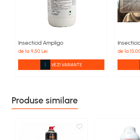
Îngrășăminte foliare gel
Îngrășăminte granulate
Îngrășăminte pentru flori
Îngrășăminte Gazon și Conifere
Insecticid Ampligo
Insectici
Regulatori de creștere
de la 9,50 Lei
de la 13,0
Vinificație
Antioxidanți / Stabilizatori
VEZI VARIANTE
Echipamente
Igienizare / Mentenanță
Limpezire
Produse similare
Sulfitare must / vin
Drojdii Selecționate
Casă
Electrocasnice