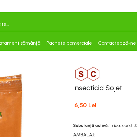
atament sămânță
Pachete comerciale
Contactează-ne
Insecticid Sojet
6,50 Lei
Substanță activă:
imidacloprid 1
AMBALAJ
: