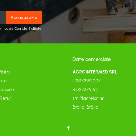
olitica de Confidentialitate
Date comerciale
Plata
AGROINTERMED SRL
etur
J09/729/2007
duselor
RO22279152
 Retur
str. Plantelor, nr. 1
Braila, Brăila