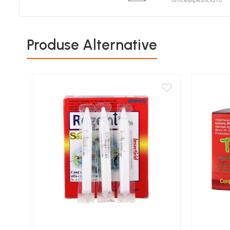
office@pesticid.ro
Porumb zaharat
Spanac
Fasole și mazăre
Produse Alternative
Semințe gazon
Plante furajere
Seminţe plante furajere
Pesticide
Erbicide
Porumb
Floarea Soarelui
Cereale păioase
Rapiță
Soia, Mazăre, Fasole
Sfeclă
Lucernă și plante furajere
Livezi