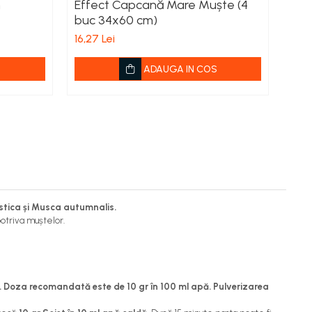
m
Effect Capcană Mare Muște (4
Ins
buc 34x60 cm)
de l
16,27 Lei
ADAUGA IN COS
estica și Musca autumnalis.
otriva muștelor.
. Doza recomandată este de 10 gr în 100 ml apă. Pulverizarea