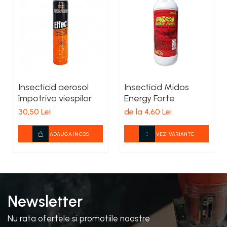
Insecticid aerosol
Insecticid Midos
împotriva viespilor
Energy Forte
30,50 Lei
de la 4,60 Lei
ADAUGA IN COS
VEZI VARIANTE
Newsletter
Nu rata ofertele si promotiile noastre