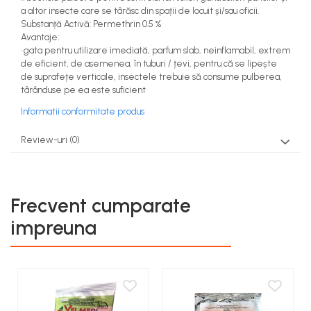
teascuri
a altor insecte care se târăsc din spații de locuit și/sau oficii.
Nivele laser si Telemetre
Substanță Activă: Permethrin 0.5 %
Nivele si masurare unghi
Avantaje:
• gata pentru utilizare imediată, parfum slab, neinflamabil, extrem
Nivele, Echere si Compasuri
de eficient, de asemenea, în tuburi / țevi, pentru că se lipește
Rulete
de suprafețe verticale, insectele trebuie să consume pulberea,
târânduse pe ea este suficient
Informatii conformitate produs
Review-uri
(0)
Frecvent cumparate
impreuna