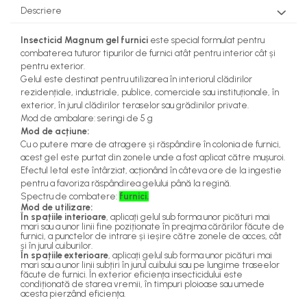
teascuri
Descriere
Nivele laser si Telemetre
Nivele si masurare unghi
Insecticid Magnum gel furnici
este special formulat pentru
Nivele, Echere si Compasuri
combaterea tuturor tipurilor de furnici atât pentru interior cât și
pentru exterior.
Rulete
Gelul este destinat pentru utilizarea în interiorul clădirilor
rezidențiale, industriale, publice, comerciale sau instituționale, în
exterior, în jurul clădirilor teraselor sau grădinilor private.
Mod de ambalare:
seringi de 5 g
Mod de acțiune:
Cu o putere mare de atragere și răspândire în colonia de furnici,
acest gel este purtat din zonele unde a fost aplicat către mușuroi.
Efectul letal este întârziat, acționând în câteva ore de la ingestie
pentru a favoriza răspândirea gelului până la regină.
Spectru de combatere:
furnici.
Mod de utilizare:
În spațiile interioare
, aplicați gelul sub forma unor picături mai
mari sau a unor linii fine poziționate în preajma cărărilor făcute de
furnici, a punctelor de intrare și ieșire către zonele de acces, cât
și în jurul cuiburilor.
În spațiile exterioare
, aplicați gelul sub forma unor picături mai
mari sau a unor linii subțiri în jurul cuibului sau pe lungime traseelor
făcute de furnici. În exterior eficiența insecticidului este
condiționată de starea vremii, în timpuri ploioase sau umede
acesta pierzând eficiența.