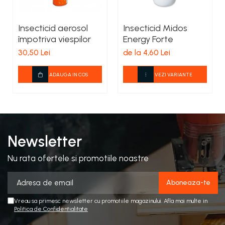
Insecticid aerosol
Insecticid Midos
împotriva viespilor
Energy Forte
30,50 Lei
de la 4,60 Lei
ADAUGA IN COS
VEZI VARIANTE
Newsletter
Nu rata ofertele si promotiile noastre
Vreau sa primesc newsletter cu promotiile magazinului. Afla mai multe in
Politica de Confidentialitate