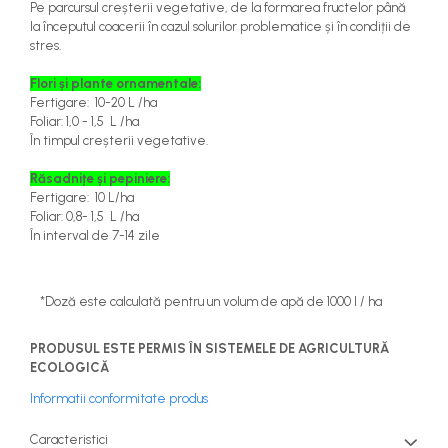
Pe parcursul creșterii vegetative, de la formarea fructelor până
la începutul coacerii în cazul solurilor problematice și în condiții de
stres.
Flori și plante ornamentale:
Fertigare: 10-20 L /ha
Foliar: 1,0 - 1,5 L /ha
În timpul creșterii vegetative.
Răsadnițe și pepiniere:
Fertigare: 10 L/ha
Foliar: 0,8- 1,5 L /ha
În interval de 7-14 zile
*Doză este calculată pentru un volum de apă de 1000 l / ha
PRODUSUL ESTE PERMIS ÎN SISTEMELE DE AGRICULTURĂ
ECOLOGICĂ
Informatii conformitate produs
Caracteristici