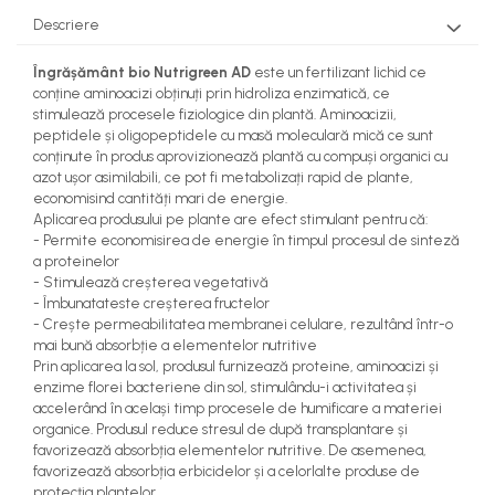
teascuri
Descriere
Nivele laser si Telemetre
Nivele si masurare unghi
Îngrășământ bio Nutrigreen AD
este un fertilizant lichid ce
Nivele, Echere si Compasuri
conține aminoacizi obținuți prin hidroliza enzimatică, ce
Rulete
stimulează procesele fiziologice din plantă. Aminoacizii,
peptidele și oligopeptidele cu masă moleculară mică ce sunt
conținute în produs aprovizionează plantă cu compuși organici cu
azot ușor asimilabili, ce pot fi metabolizați rapid de plante,
economisind cantități mari de energie.
Aplicarea produsului pe plante are efect stimulant pentru că:
- Permite economisirea de energie în timpul procesul de sinteză
a proteinelor
- Stimulează creșterea vegetativă
- Îmbunatateste creșterea fructelor
- Crește permeabilitatea membranei celulare, rezultând într-o
mai bună absorbție a elementelor nutritive
Prin aplicarea la sol, produsul furnizează proteine, aminoacizi și
enzime florei bacteriene din sol, stimulându-i activitatea și
accelerând în același timp procesele de humificare a materiei
organice. Produsul reduce stresul de după transplantare și
favorizează absorbția elementelor nutritive. De asemenea,
favorizează absorbția erbicidelor și a celorlalte produse de
protecția plantelor.