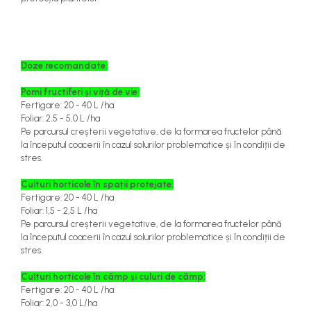
Doze recomandate:
Pomi fructiferi și viță de vie:
Fertigare: 20 - 40 L /ha
Foliar: 2,5 - 5,0 L /ha
Pe parcursul creșterii vegetative, de la formarea fructelor până
la începutul coacerii în cazul solurilor problematice și în condiții de
stres.
Culturi horticole în spații protejate:
Fertigare: 20 - 40 L /ha
Foliar: 1,5 - 2,5 L /ha
Pe parcursul creșterii vegetative, de la formarea fructelor până
la începutul coacerii în cazul solurilor problematice și în condiții de
stres.
Culturi horticole în câmp și culuri de câmp:
Fertigare: 20 - 40 L /ha
Foliar: 2,0 - 3,0 L/ha