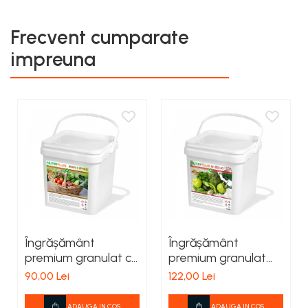
Frecvent cumparate
impreuna
Îngrășământ
Îngrășământ
premium granulat cu
premium granulat
azot și sulf pentru
complex pentru
90,00 Lei
122,00 Lei
cartof, legume și
legume verzi și
pomi fructiferi,
plante aromatice,
ADAUGA IN COS
ADAUGA IN COS