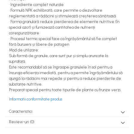
teascuri
· Ingrediente complet naturale
Nivele laser si Telemetre
· Formulă NPK echilibrată, care permite o dezvoltare
Nivele si masurare unghi
reglementată a rădăcinii și stimulează creșterea sănătoasă
· Forma granulară reduce pierderea de elemente nutritive (în
Nivele, Echere si Compasuri
special azot) și furnizează cantitatea de nutrienți
Rulete
corespunzătoare
· Procesul termic special face ca îngrășământul să fie complet
fără buruieni și libere de patogen
Mod de utilizare:
Sub formă de granule, care sunt pur și simplu aruncate la
suprafață.
Este recomandabil să se îngroape granulele în sol pentru a
încuraja eficiența imediată, pentru a permite îngrășământului să
ajungă la rădăcini mai repede și pentru a reduce pierderile de
substanțe nutritive.
Preparat special pentru toate tipurile de plante cu frunze verzi.
Informatii conformitate produs
Caracteristici
Review-uri
(0)