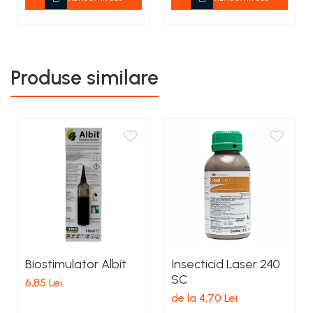
NutriPlus 21% N + 24%
tip NPK, NutriPlus 5-
S
20-10 + 3% K2O + 16%
SO3 + 1% Fe
Produse similare
Biostimulator Albit
Insecticid Laser 240
SC
6,85 Lei
de la 4,70 Lei