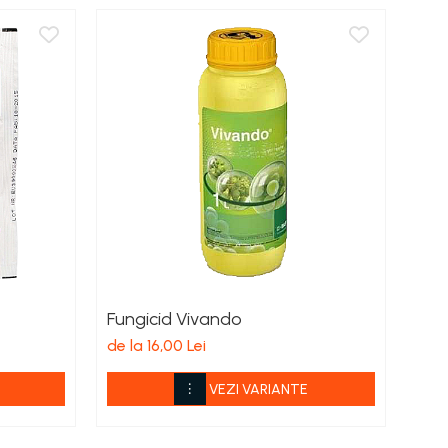
Fungicid Vivando
Fun
de la 16,00 Lei
de l
VEZI VARIANTE