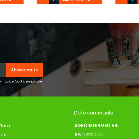
olitica de Confidentialitate
Date comerciale
Plata
AGROINTERMED SRL
etur
J09/729/2007