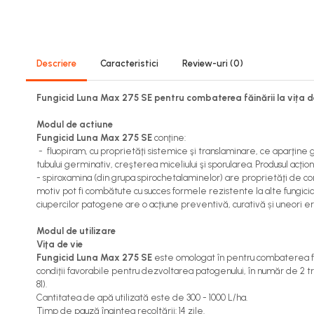
Viță de vie
Cartofi
Legume
Fungicide
Descriere
Caracteristici
Review-uri
(0)
Porumb
Fungicid Luna Max 275 SE pentru combaterea făinării la vița d
Floarea soarelui
Cereale păioase
Modul de actiune
Rapiță
Fungicid Luna Max 275 SE
conţine:
- fluopiram, cu proprietăţi sistemice şi translaminare, ce aparţine g
Cartofi
tubului germinativ, creşterea miceliului şi sporularea. Produsul ac
Viță de vie
- spiroxamina (din grupa spirochetalaminelor) are proprietăţi de con
motiv pot fi combătute cu succes formele rezistente la alte fungici
Livezi
ciupercilor patogene are o acţiune preventivă, curativă și uneori e
Sfeclă
Soia, Mazăre, Fasole
Modul de utilizare
Viţa de vie
Legume
Fungicid Luna Max 275 SE
este omologat în pentru combaterea făină
Insecticide
condiţii favorabile pentru dezvoltarea patogenului, în număr de 2 tra
81).
Porumb
Cantitatea de apă utilizată este de 300 - 1000 L/ha.
Floarea soarelui
Timp de pauză înaintea recoltării: 14 zile.