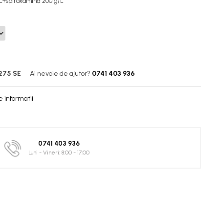
/L+spiroxamină 200 g/L
275 SE
Ai nevoie de ajutor?
0741 403 936
 informatii
0741 403 936
Luni - Vineri: 8:00 - 17:00