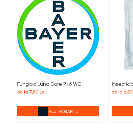
Îngrășăminte foliare gel
Îngrășăminte granulate
Îngrășăminte pentru flori
Îngrășăminte Gazon și Conifere
Regulatori de creștere
Vinificație
Antioxidanți / Stabilizatori
Echipamente
Igienizare / Mentenanță
Fungicid Luna Care 71,6 WG
Insectici
Limpezire
de la 7,80 Lei
de la 6,50
Sulfitare must / vin
Drojdii Selecționate
VEZI VARIANTE
Casă
Electrocasnice