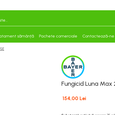
atament sămânță
Pachete comerciale
Contactează-ne
 SE
Fungicid Luna Max 
154,00 Lei