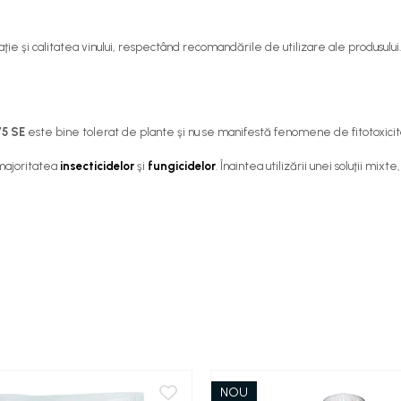
ie şi calitatea vinului, respectând recomandările de utilizare ale produsului.
75 SE
este bine tolerat de plante şi nu se manifestă fenomene de fitotoxicit
majoritatea
insecticidelor
şi
fungicidelor
. Înaintea utilizării unei soluţii mi
NOU