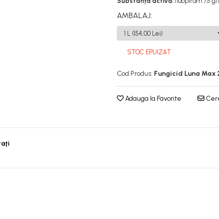
Substanță activă:
fluopiram 75 g
AMBALAJ
:
STOC EPUIZAT
Cod Produs:
Fungicid Luna Max 
Adauga la Favorite
Cere
taţi