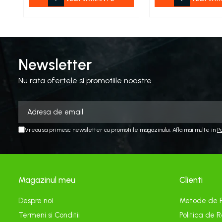
Echipamente electrice
Curatare
Camping
Gratare
Newsletter
Gratare de camping pe gaz
Accesorii
Nu rata ofertele si promotiile noastre
Panouri si Accesorii Solare
Constructii
Abrazive
Vreau sa primesc newsletter cu promotiile magazinului. Afla mai multe in
P
Accesorii Constructii
Accesorii fixare si siguranta
Amestecare
Magazinul meu
Clienti
Betoniere
Despre noi
Metode de 
Cancioage
Termeni si Conditii
Politica de R
Ciocane demolatoare