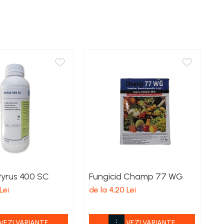
Pyrus 400 SC
Fungicid Champ 77 WG
F
Lei
de la 4,20 Lei
de
VEZI VARIANTE
VEZI VARIANTE