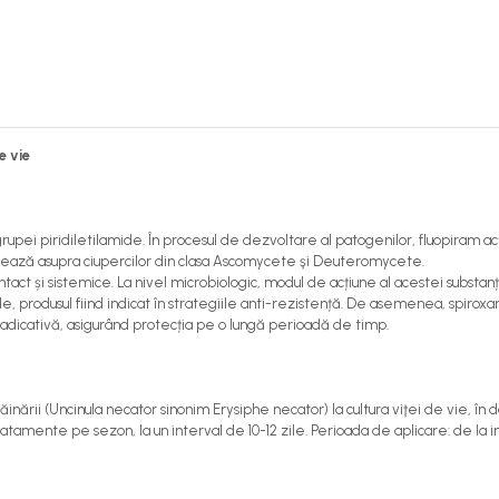
e vie
rupei piridiletilamide. În procesul de dezvoltare al patogenilor, fluopiram ac
ţionează asupra ciupercilor din clasa Ascomycete şi Deuteromycete.
tact și sistemice. La nivel microbiologic, modul de acțiune al acestei substan
de, produsul fiind indicat în strategiile anti-rezistență. De asemenea, spiro
radicativă, asigurând protecția pe o lungă perioadă de timp.
rii (Uncinula necator sinonim Erysiphe necator) la cultura viţei de vie, în d
tamente pe sezon, la un interval de 10-12 zile. Perioada de aplicare: de la in