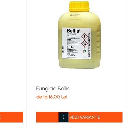
Fungicid Bellis
E
de la 16,00 Lei
de
E
VEZI VARIANTE