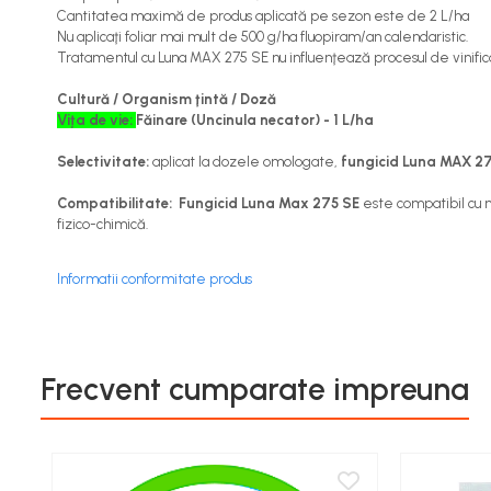
Cantitatea maximă de produs aplicată pe sezon este de 2 L/ha
Cereale păioase
Nu aplicaţi foliar mai mult de 500 g/ha fluopiram/an calendaristic.
Rapiță
Tratamentul cu Luna MAX 275 SE nu influenţează procesul de vinificaţ
Soia, mazare, fasole
Cultură / Organism ţintă / Doză
Sfeclă
Vița de vie:
Făinare (Uncinula necator) - 1 L/ha
Lucernă și plante furajere
Livezi
Selectivitate:
aplicat la dozele omologate,
fungicid Luna MAX 2
Viță de vie
Compatibilitate:
Fungicid Luna Max 275 SE
este compatibil cu 
Cartofi
fizico-chimică.
Legume
Adjuvanți
Informatii conformitate produs
Acaricide
Dezinfectanți de sol
Frecvent cumparate impreuna
Îngrășăminte
Îngrășăminte lichide
Îngrășăminte foliare
hidrosolubile