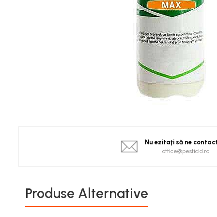
Spanac
Tomate
Vinete
Salate
Ardei
Brocoli și Conopidă
Castraveți
Ceapă
Dovleac și dovlecei
Pepeni
Semințe Hobby
Nu ezitaţi să ne contac
Semințe hobby legume
office@pesticid.ro
Semințe hobby plante aromatice
Semințe hobby flori
Semințe semiprofesionale
Produse Alternative
Pepeni
Rădăcinoase