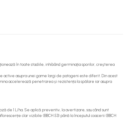
ţionează în toate stadiile, inhibând germinaţia sporilor, creşterea
țe active asupra unei game largi de patogeni este diferit. Din acest
xamina accelerează penetrarea și rezistența la spălare iar asupra
oză de 1 L/ha. Se aplică preventiv, la avertizare, sau când sunt
florescențe clar vizibile (BBCH 53) până la începutul coacerii (BBCH