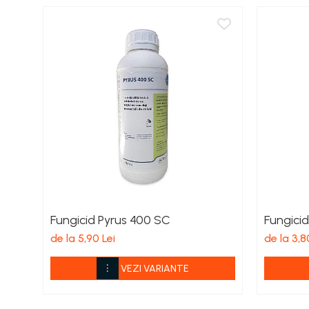
Porumb zaharat
Spanac
Fasole și mazăre
Semințe gazon
Plante furajere
Seminţe plante furajere
Pesticide
Erbicide
Porumb
Floarea Soarelui
Cereale păioase
Fungicid Pyrus 400 SC
Fungicid
Rapiță
de la 5,90 Lei
de la 3,8
Soia, Mazăre, Fasole
Sfeclă
VEZI VARIANTE
Lucernă și plante furajere
Livezi