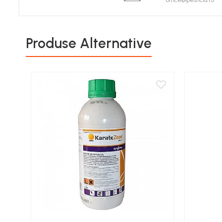
office@pesticid.ro
Porumb zaharat
Spanac
Fasole și mazăre
Produse Alternative
Semințe gazon
Plante furajere
Seminţe plante furajere
Pesticide
Erbicide
Porumb
Floarea Soarelui
Cereale păioase
Rapiță
Soia, Mazăre, Fasole
Sfeclă
Lucernă și plante furajere
Livezi