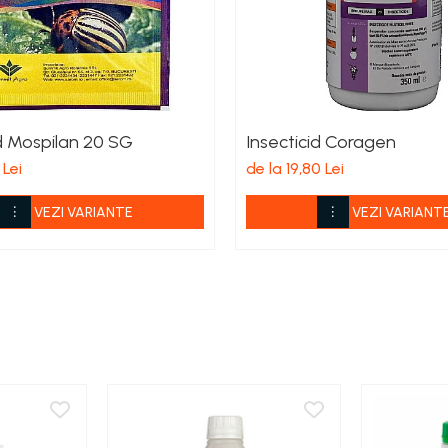
id Mospilan 20 SG
Insecticid Coragen
 Lei
de la 19,80 Lei
VEZI VARIANTE
VEZI VARIANT