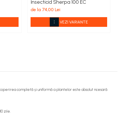
Insecticid Sherpa 100 EC
Inse
de la 74,00 Lei
de l
VEZI VARIANTE
e. Acoperirea completă și uniformă a plantelor este absolut ncesară
0 zile.