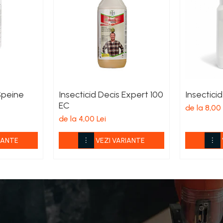
Speine
Insecticid Decis Expert 100
Insectici
EC
de la 8,00 
de la 4,00 Lei
IANTE
VEZI VARIANTE