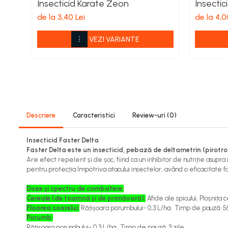
Insecticid Karate Zeon
Insectic
Viță de vie
de la 3,40 Lei
de la 4,0
Cartofi
Legume
VEZI VARIANTE
Fungicide
Porumb
Floarea soarelui
Cereale păioase
Rapiță
Cartofi
Descriere
Caracteristici
Review-uri
(0)
Viță de vie
Livezi
Insecticid Faster Delta
Faster Delta este un insecticid, pebază de deltametrin (pirotroi
Sfeclă
Are efect repelent și de șoc, fiind ca un inhibitor de nutriție asupr
Soia, Mazăre, Fasole
pentru protecția împotriva atacului insectelor, având o eficacitate fo
Legume
Doze și spectru de combatere:
Insecticide
Cereale (de toamnă și de primăvară):
Afide ale spicului, Ploșnița 
Floarea soarelui:
Rățișoara porumbului- 0,3 L/ha. Timp de pauză: 56
Porumb
Porumb:
Floarea soarelui
Rățișoara porumbului- 0,3 L/ha. Timp de pauză: 3 zile.