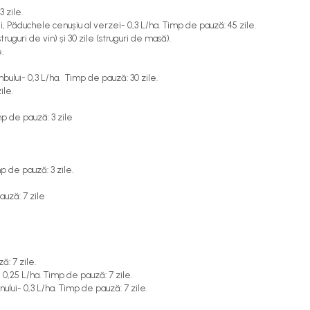
 zile.
ei, Păduchele cenușiu al verzei- 0,3 L/ha. Timp de pauză: 45 zile.
truguri de vin) și 30 zile (struguri de masă).
.
bului- 0,3 L/ha. Timp de pauză: 30 zile.
ile.
mp de pauză: 3 zile
p de pauză: 3 zile.
auză: 7 zile
: 7 zile.
 0,25 L/ha. Timp de pauză: 7 zile.
ului- 0,3 L/ha. Timp de pauză: 7 zile.