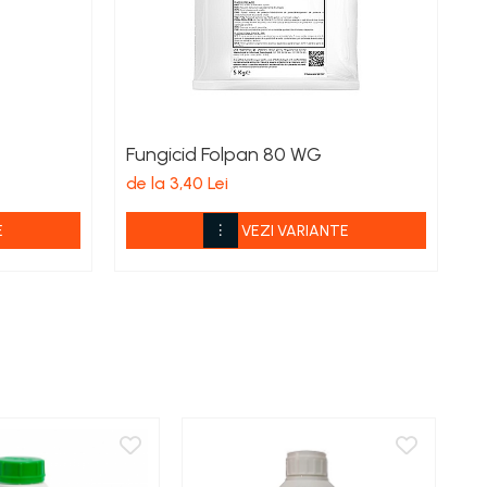
Fungicid Folpan 80 WG
I
de la 3,40 Lei
de
E
VEZI VARIANTE