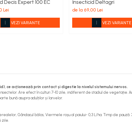
id Decis Expert 100 EC
Insecticid Deltagri
0 Lei
de la 69,00 Lei
VEZI VARIANTE
VEZI VARIANTE
d), ce acționează prin contact și digestie la nivelul sistemului nervos.
a insectelor. Are efect în culturi 7-10 zile, indiferent de stadiul de vegetați
arte bună asupra adulților și larvelor.
cerealelor, Gândacul bălos, Viermele roșu al paiului- 0,3 L/ha. Timp de pauză: 3
 zile.