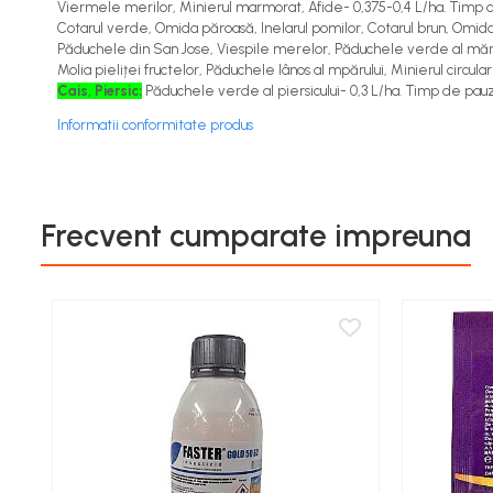
Viermele merilor, Minierul marmorat, Afide- 0,375-0,4 L/ha. Timp d
Îngrășăminte foliare gel
Cotarul verde, Omida păroasă, Inelarul pomilor, Cotarul brun, Omida
Păduchele din San Jose, Viespile merelor, Păduchele verde al mărul
Îngrășăminte granulate
Molia pieliței fructelor, Păduchele lânos al mpărului, Minierul circular
Îngrășăminte pentru flori
Cais, Piersic:
Păduchele verde al piersicului- 0,3 L/ha. Timp de pauză
Îngrășăminte Gazon și Conifere
Informatii conformitate produs
Regulatori de creștere
Vinificație
Frecvent cumparate impreuna
Antioxidanți / Stabilizatori
Echipamente
Igienizare / Mentenanță
Limpezire
Sulfitare must / vin
Drojdii Selecționate
Casă
Electrocasnice