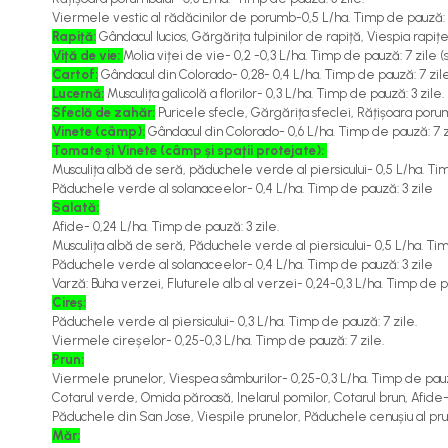
Cereale păioase
Viermele vestic al rădăcinilor de porumb-0,5 L/ha. Timp de pauză: 3
Rapiță:
Gândacul lucios, Gărgărița tulpinilor de rapiță, Viespia rapiț
Rapiță
Viță de vie:
Molia viței de vie- 0,2 -0,3 L/ha. Timp de pauză: 7 zile (s
Soia, mazare, fasole
Cartof:
Gândacul din Colorado- 0,28- 0,4 L/ha. Timp de pauză: 7 zile
Sfeclă
Lucernă:
Musculița galicolă a florilor- 0,3 L/ha. Timp de pauză: 3 zile.
Sfeclă de zahăr:
Puricele sfecle, Gărgărița sfeclei, Rățișoara porum
Lucernă și plante furajere
Vinete (câmp):
Gândacul din Colorado- 0,6 L/ha. Timp de pauză: 7 z
Livezi
Tomate și Vinete (câmp și spații protejate):
Musculița albă de seră, păduchele verde al piersicului- 0,5 L/ha. Ti
Viță de vie
Păduchele verde al solanaceelor- 0,4 L/ha. Timp de pauză: 3 zile
Cartofi
Salată:
Legume
Afide- 0,24 L/ha. Timp de pauză: 3 zile.
Musculița albă de seră, Păduchele verde al piersicului- 0,5 L/ha. Tim
Adjuvanți
Păduchele verde al solanaceelor- 0,4 L/ha. Timp de pauză: 3 zile
Acaricide
Varză: Buha verzei, Fluturele alb al verzei- 0,24-0,3 L/ha. Timp de p
Cireș:
Dezinfectanți de sol
Păduchele verde al piersicului- 0,3 L/ha. Timp de pauză: 7 zile.
Viermele cireșelor- 0,25-0,3 L/ha. Timp de pauză: 7 zile.
Îngrășăminte
Prun:
Îngrășăminte lichide
Viermele prunelor, Viespea sâmburilor- 0,25-0,3 L/ha. Timp de pauză
Cotarul verde, Omida păroasă, Inelarul pomilor, Cotarul brun, Afide-
Îngrășăminte foliare
Păduchele din San Jose, Viespile prunelor, Păduchele cenușiu al prun
hidrosolubile
Măr: