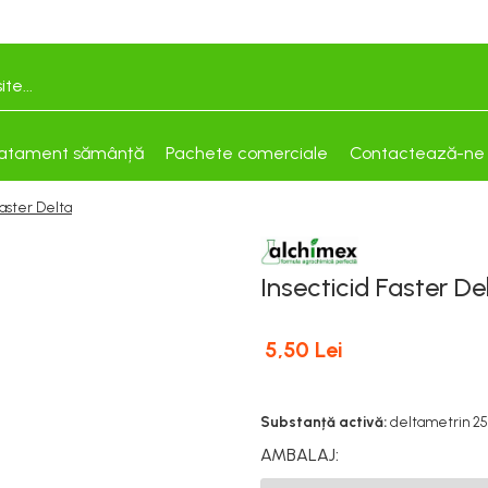
atament sămânță
Pachete comerciale
Contactează-ne
Faster Delta
Insecticid Faster De
5,50 Lei
Substanță activă:
deltametrin 25
AMBALAJ
: