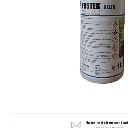
Spanac
Tomate
Vinete
Salate
Ardei
Brocoli și Conopidă
Castraveți
Ceapă
Dovleac și dovlecei
Pepeni
Semințe Hobby
Semințe hobby legume
Semințe hobby plante aromatice
Semințe hobby flori
Semințe semiprofesionale
Pepeni
Nu ezitaţi să ne contac
Rădăcinoase