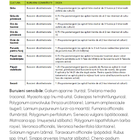
Buruieni sensibile:
Galium aparine (turița), Stelaria media
(rocoina), Myosotis spp (nu mă uita), Galeopsis tetrahit(lungurica),
Polygonum convolvulus (hrișca urcătoare), Lamium amplexicaule
(sugel), Lamium purpureum (urzi-ca moartă), Fumaria officinalis
(fumărița), Polygonum perfoliatum, Senecio vulgaris (spălăcioasa),
Matricaria spp. (mușețelul sălbatic), Polygonum lapathifolium (iarba
roșie), Veronica officinalis, Veronica hederifolia (doritoare),
Solanum nigrum (zârna), Taraxacum officinale (păpădia), Rubus
spp. (mur), Sinapis arvensis (muștar sălbatic), Cheno-podium