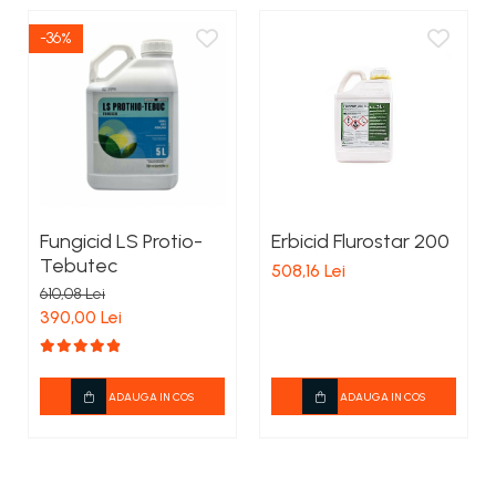
-36%
Fungicid LS Protio-
Erbicid Flurostar 200
Tebutec
508,16 Lei
610,08 Lei
390,00 Lei
ADAUGA IN COS
ADAUGA IN COS