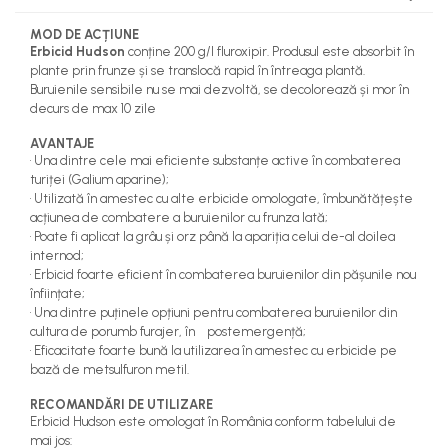
teascuri
Nivele laser si Telemetre
MOD DE ACȚIUNE
Nivele si masurare unghi
Erbicid Hudson
conține 200 g/l fluroxipir. Produsul este absorbit în
plante prin frunze și se translocă rapid în întreaga plantă.
Nivele, Echere si Compasuri
Buruienile sensibile nu se mai dezvoltă, se decolorează și mor în
Rulete
decurs de max 10 zile
AVANTAJE
• Una dintre cele mai eficiente substanțe active în combaterea
turiței (Galium aparine);
• Utilizată în amestec cu alte erbicide omologate, îmbunătățește
acțiunea de combatere a buruienilor cu frunza lată;
• Poate fi aplicat la grâu și orz până la apariția celui de-al doilea
internod;
• Erbicid foarte eficient în combaterea buruienilor din pășunile nou
înființate;
• Una dintre puținele opțiuni pentru combaterea buruienilor din
cultura de porumb furajer, în postemergență;
• Eficacitate foarte bună la utilizarea în amestec cu erbicide pe
bază de metsulfuron metil.
RECOMANDĂRI DE UTILIZARE
Erbicid Hudson este omologat în România conform tabelului de
mai jos: