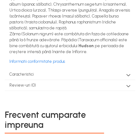
album (spanac sălbatic), Chrysanthemum segetum (crisantema),
Urtica dioica (urzica), Thlaspi arvense (pungulița), Anagalis arvensis
(scânteiuța), Papaver rhoeas (macul sălbatic), Capsella bursa
pastoris (traista ciobanului), Raphanus raphanistrum (ridiche
sălbatică), samulastra de rapiță.
Zârna (Solanum nigrum) este combătuta din faza de cotiledoane
până la 6 frunze adevărate. Păpădia (Taraxacum officinalis) este
bine combătută cu ajutorul erbicidului
Hudson
pe perioada de
creștere intensă până înainte de înflorire.
Informatii conformitate produs
Caracteristici
Review-uri
(0)
Frecvent cumparate
impreuna