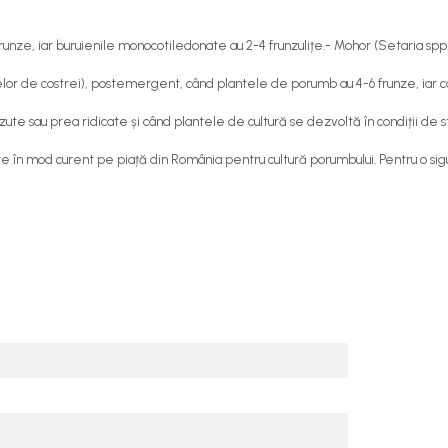
unze, iar buruienile monocotiledonate au 2-4 frunzulițe.- Mohor (Setaria spp
antelor de costrei), postemergent, când plantele de porumb au 4-6 frunze, iar c
zute sau prea ridicate și când plantele de cultură se dezvoltă în condiții de s
te în mod curent pe piață din România pentru cultură porumbului. Pentru o sig