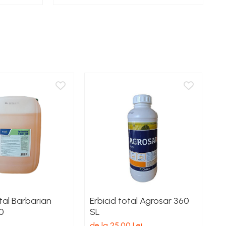
otal Barbarian
Erbicid total Agrosar 360
Er
0
SL
T
de la 25,00 Lei
de