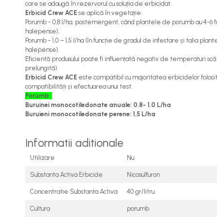
care se adaugă în rezervorul cu soluția de erbicidat.
Cereale păioase
Erbicid Crew ACE
se aplică în vegetație:
Rapiță
Porumb - 0,8 l/ha, postemergent, când plantele de porumb au 4-6 fr
halepense);
Soia, mazare, fasole
Porumb - 1,0 – 1,5 l/ha (în funcție de gradul de infestare și talia pl
Sfeclă
halepense).
Lucernă și plante furajere
Eficientă produsului poate fi influențată negativ de temperaturi scă
prelungită).
Livezi
Erbicid Crew ACE
este compatibil cu majoritatea erbicidelor folosi
Viță de vie
compatibilități și efectuarea unui test.
Cartofi
Porumb:
Buruinei monocotiledonate anuale: 0.8- 1.0 L/ha
Legume
Buruieni monocotiledonate perene: 1,5 L/ha
Adjuvanți
Acaricide
Informatii aditionale
Dezinfectanți de sol
Utilizare
Nu
Îngrășăminte
Substanta Activa Erbicide
Nicosulfuron
Îngrășăminte lichide
Concentratie Substanta Activa
40 gr/litru
Îngrășăminte foliare
hidrosolubile
Cultura
porumb