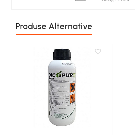
office@pesticid.ro
Porumb zaharat
Spanac
Fasole și mazăre
Produse Alternative
Semințe gazon
Plante furajere
Seminţe plante furajere
Pesticide
Erbicide
Porumb
Floarea Soarelui
Cereale păioase
Rapiță
Soia, Mazăre, Fasole
Sfeclă
Lucernă și plante furajere
Livezi