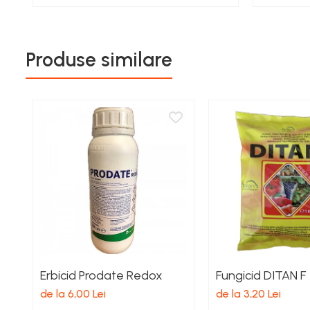
Echipamente electrice
Curatare
Camping
Produse similare
Gratare
Gratare de camping pe gaz
Accesorii
Panouri si Accesorii Solare
Constructii
Abrazive
Accesorii Constructii
Accesorii fixare si siguranta
Amestecare
Betoniere
Erbicid Prodate Redox
Fungicid DITAN F
Cancioage
de la 6,00 Lei
de la 3,20 Lei
Ciocane demolatoare