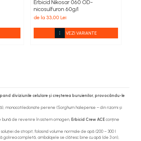
Erbicid Nikosar 060 OD-
Erbi
nicosulfuron 60g/l
de l
de la 33,00 Lei
VEZI VARIANTE
opand diviziunile celulare și creșterea buruienilor, provocându-le
Avenă), monocotiledonate perene (Sorghum halepense – din rizomi și
te bună de revenire în sistem omogen,
Erbicid Crew ACE
conține
oluției de stropit, folosind volume normale de apă (200 – 300 l
upă golirea completă, ambalajele se clătesc bine cu apă (de 3 ori),