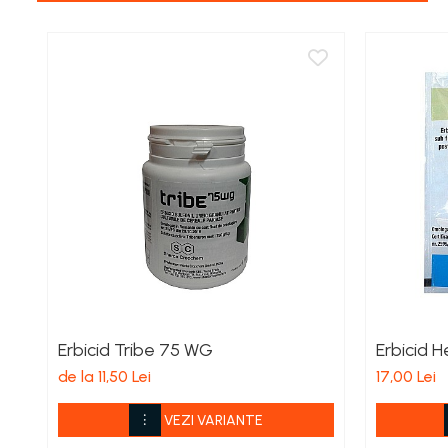
Aspiratoare si aparate de spalat
Plite si arzatoare
Masini de tocat si de carnati
Ventilatoare
Sanitare
Robineti
Baterii
Organizare
Incalzire, Climatizare Instalatii
Accesorii Gaz
Aeroterme si Convectori
Incalzire pe Lemne
Erbicid Tribe 75 WG
Erbicid 
Racorduri si Furtunuri Gaz
Electrice
de la 11,50 Lei
17,00 Lei
Cablu si prelungitoare
VEZI VARIANTE
Echipamente iluminare