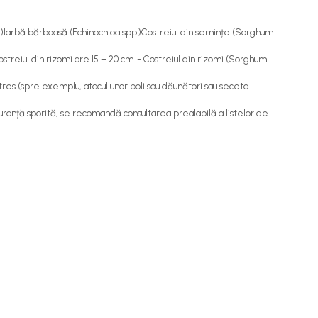
.)Iarbă bărboasă (Echinochloa spp.)Costreiul din semințe (Sorghum
ostreiul din rizomi are 15 – 20 cm. - Costreiul din rizomi (Sorghum
tres (spre exemplu, atacul unor boli sau dăunători sau seceta
uranță sporită, se recomandă consultarea prealabilă a listelor de