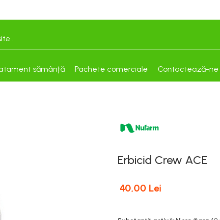
atament sămânță
Pachete comerciale
Contactează-ne
Erbicid Crew ACE
40,00 Lei