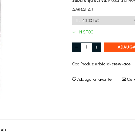
Substanță activă:
Nicosulfuron 40
AMBALAJ
:
IN STOC
ADAUGA
Cod Produs:
erbicid-crew-ace
Adauga la Favorite
Cere
taţi