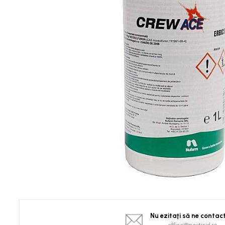
Spanac
Tomate
Vinete
Salate
Ardei
Brocoli și Conopidă
Castraveți
Ceapă
Dovleac și dovlecei
Pepeni
Semințe Hobby
Semințe hobby legume
Semințe hobby plante aromatice
Semințe hobby flori
Semințe semiprofesionale
Pepeni
Nu ezitaţi să ne contac
Rădăcinoase