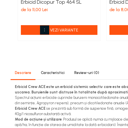
Erbicid Dicopur Top 464 SL
Erbicid 
Viță de vie
de la 11,00 Lei
de la 8,0
Cartofi
Legume
Fungicide
VEZI VARIANTE
Porumb
Floarea soarelui
Cereale păioase
Rapiță
Cartofi
Viță de vie
Descriere
Caracteristici
Review-uri
(0)
Livezi
Sfeclă
Erbicid Crew ACE este un erbicid sistemic selectiv care este abso
uscarea. Buruienile sunt distruse în totalitate după aproximat
Soia, Mazăre, Fasole
Spectrul acțiunii erbicide cuprinde buruieni monocotiledonate anua
Legume
din semințe, Agropyron repens), precum și dicotiledonate anuale (A
Insecticide
Erbicid Crew ACE
se prezintă sub formă de suspensie fină, omogen
40g/l nicosulfuron substanță activă.
Porumb
Mod de acțiune și utilizare
: Produsul se aplică numai cu mijloace 
apă/ha, în funcție de starea de umiditate la dată erbicidarii). Înai
Floarea soarelui