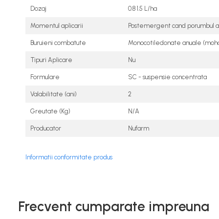
Îngrășăminte foliare gel
Dozaj
0.8 1.5 L/ha
Îngrășăminte granulate
Momentul aplicarii
Postemergent cand porumbul a
Îngrășăminte pentru flori
Buruieni combatute
Monocotiledonate anuale (mohor,
Îngrășăminte Gazon și Conifere
Tipuri Aplicare
Nu
Regulatori de creștere
Formulare
SC - suspensie concentrata
Vinificație
Valabilitate (ani)
2
Antioxidanți / Stabilizatori
Greutate (Kg)
N/A
Echipamente
Producator
Nufarm
Igienizare / Mentenanță
Limpezire
Informatii conformitate produs
Sulfitare must / vin
Drojdii Selecționate
Casă
Frecvent cumparate impreuna
Electrocasnice