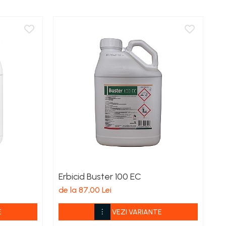
Erbicid Buster 100 EC
F
de la 87,00 Lei
de
E
VEZI VARIANTE