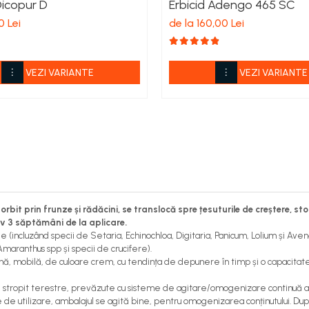
Dicopur D
Erbicid Adengo 465 SC
0 Lei
de la 160,00 Lei
VEZI VARIANTE
VEZI VARIANTE
rbit prin frunze și rădăcini, se translocă spre țesuturile de creștere, st
iv 3 săptămâni de la aplicare.
le (incluzând specii de Setaria, Echinochloa, Digitaria, Panicum, Lolium și 
maranthus spp și specii de crucifere).
ă, mobilă, de culoare crem, cu tendința de depunere în timp și o capacita
de stropit terestre, prevăzute cu sisteme de agitare/omogenizare continuă a s
nte de utilizare, ambalajul se agită bine, pentru omogenizarea conținutului. D